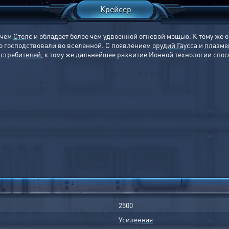
Крейсер
 чем
Стелс
и обладает более чем удвоенной огневой мощью. К тому же 
о господствовали во вселенной. С появлением
орудий Гаусса
и
плазме
стребителей
, к тому же дальнейшее развитие Ионной технологии спо
2500
Усиленная