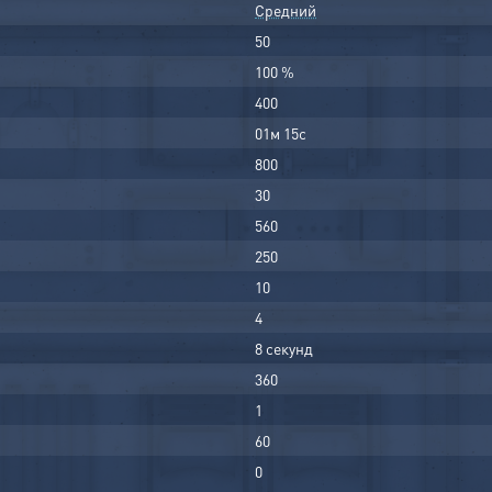
Средний
50
100 %
400
01м 15с
800
30
560
250
10
4
8 секунд
360
1
60
0