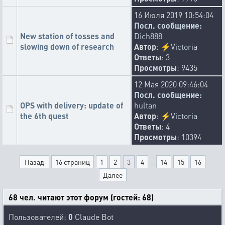
🧑‍🦽
❓
🚮
🤡
🫣
🙄
👍
😂
30
13
4
4
3
3
2
2
16 Июля 2019 10:54:04
🚾
😱
🫡
🐢
🐓
🦭
2
1
1
1
1
1
Посл. сообщение:
New station of tosses and
Dich888
vladislav1
slowing down of research
Автор
:
⚡
Victoria
02-07-2026 12:44:00
Ответы
: 3
Added filters to hide unexplored planets, as well as empty or
Просмотры
: 9435
filtered solar systems in the galaxy.
👍
🪐
🚮
🤡
❓
😂
🏳️‍🌈
23
7
6
3
1
1
1
12 Мая 2020 09:46:04
Посл. сообщение:
makaralex92
OPS with delivery: update of
hultan
02-07-2026 10:01:32
the 6th quest
Автор
:
⚡
Victoria
Video briefings have been added for the 4th Xerj mission.
Ответы
: 4
🚮
🤮
❓
🤩
😀
🤡
😂
🏅
30
5
3
3
1
1
1
1
Просмотры
: 10394
RedBarmaley
...
Назад
16 страниц
1
2
3
4
14
15
16
01-07-2026 11:12:42
Paid demolition of buildings has been introduced and the
Далее
acceleration of demolition of buildings has been reintroduced
68 чел. читают этот форум (гостей: 68)
🤮
👎
🐓
🤡
🤕
🤣
✡️
🖕
60
27
18
11
5
4
4
3
😔
🚮
😡
☠️
❓
🔙
🕳️
😇
😀
3
3
3
2
2
2
1
1
1
Пользователей:
0
Claude Bot