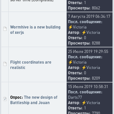
Ответы
: 1
UncleanOne
Просмотры
: 8062
06-07-2026 10:24:28
The base number and size of pirate fleets has been increased
7 Августа 2019 06:34:17
from 125 to 150.
Посл. сообщение:
Wormhive is a new building
⚡
Victoria
👍
🤣
🫡
🚮
🔜
🤡
👽
🐷
59
14
3
3
2
2
2
2
of xerjs
Автор
:
⚡
Victoria
👎
💉
👃
🤓
🐏
2
1
1
1
1
Ответы
: 0
Просмотры
: 8288
hellox
06-07-2026 6:42:35
25 Июля 2019 19:29:55
In addition to the fee for submitting an application to an
Посл. сообщение:
alliance, a fee is now charged for approving a player,
Flight coordinates are
⚡
Victoria
expelling him, or voluntarily leaving
realistic
Автор
:
⚡
Victoria
👎
🤣
🤡
🐔
🖕
🤑
🐏
💦
61
18
10
3
3
2
2
1
Ответы
: 0
Просмотры
: 8209
🚮
✡️
😅
🇺🇦
🔥
💰
😱
1
1
1
1
1
1
1
15 Июля 2019 10:58:31
amobi
Посл. сообщение:
02-07-2026 16:59:02
Опрос:
The new design of
Darts77
Ship speed in free flight is now calculated based on the
Battleship and Jouan
Автор
:
⚡
Victoria
"Speed in combat and free flight" parameter (measured in
Ответы
: 1
decameters).
Просмотры
: 7790