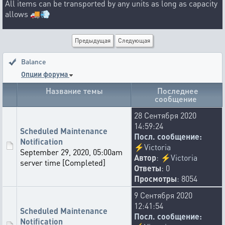
All items can be transported by any units as long as capacity
allows 🚚💨
Предыдущая
Следующая
Stay tuned!
Balance
👍
🤨
🌈
🤙
🚮
🦴
👎
🚛
47
5
3
2
2
2
2
2
Опции форума
🤩
🐴
😏
💨
0️⃣
2
1
1
1
1
Название темы
Последнее
сообщение
makaralex92
03-08-2026 9:27:48
28 Сентября 2020
A manual ban is a one-time deduction of 6,000 HD. Autoban
14:59:24
Scheduled Maintenance
is free, but after 30 days, it initiates a HD deduction according
Посл. сообщение:
Notification
to VM rules. The account is deleted if the balance goes into
⚡
Victoria
September 29, 2020, 05:00am
negative territory.
Автор
:
⚡
Victoria
server time [Completed]
👎
🤡
😳
🐔
🔙
👍
😂
🚮
34
11
7
4
2
2
2
2
Ответы
: 0
Просмотры
: 8054
😆
🤮
🐭
👋
💪
💉
🔪
😱
🐒
1
1
1
1
1
1
1
1
1
✡️
1
9 Сентября 2020
12:41:54
Scheduled Maintenance
vladislav1
Посл. сообщение:
Notification
30-07-2026 12:14:25