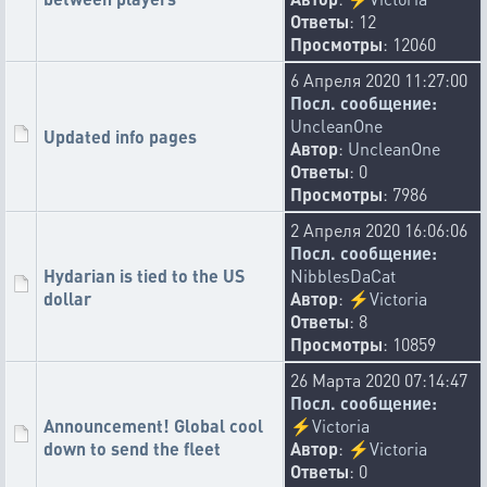
20-07-2026 16:34:35
Ответы
: 12
Просмотры
: 12060
Comet detection has been removed from the "Far Expedition"
feature.
6 Апреля 2020 11:27:00
👎
👍
🏳️‍🌈
🤣
👾
🐓
😇
💐
42
8
6
3
2
2
1
1
Посл. сообщение:
💪
🙄
😐
🥵
💦
😨
🤮
🐔
🚮
1
1
1
1
1
1
1
1
1
UncleanOne
Updated info pages
Автор
:
UncleanOne
🐸
1
Ответы
: 0
Просмотры
: 7986
bonkersss
20-07-2026 11:11:32
2 Апреля 2020 16:06:06
3D explosions
Посл. сообщение:
❓
💥
🤮
🦐
👀
🫨
👏
💣
36
12
8
2
2
1
1
1
Hydarian is tied to the US
NibblesDaCat
🤦‍♂️
dollar
👎
😁
🚮
Автор
:
⚡
Victoria
1
1
1
1
Ответы
: 8
hellox
Просмотры
: 10859
17-07-2026 9:09:42
26 Марта 2020 07:14:47
July is hot, and the game is on! August, once again marked
Посл. сообщение:
by cooler temperatures, brings new rules for alliance
Announcement! Global cool
⚡
Victoria
membership. Learn more at
https://xcraft.net/infos/?
down to send the fleet
Автор
:
⚡
Victoria
gid=alliance_membership_…
Ответы
: 0
👎
🤑
🤡
🏳️‍🌈
🐔
👍
⚰️
🤣
82
17
11
9
9
6
5
4