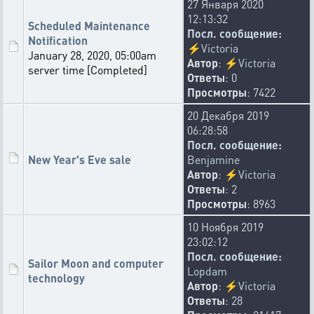
27 Января 2020
Former Balance Editor can send free messages to
12:13:32
VasyaMalevich.
Scheduled Maintenance
Посл. сообщение:
🤣
🌈
🤡
👨‍❤️‍💋‍👨
😅
😜
👽
🫥
50
23
11
6
4
2
2
1
Notification
⚡
Victoria
😇
January 28, 2020, 05:00am
🐭
🤬
🚑
✡️
🦴
👎
🍭
1
1
1
1
1
1
1
1
Автор
:
⚡
Victoria
server time [Completed]
Ответы
: 0
UncleanOne
Просмотры
: 7422
09-07-2026 14:30:30
Removed the appearance of additional OPS in mission 6.
20 Декабря 2019
👎
🖕
🤡
🔙
🐭
🍻
🙈
😪
85
9
5
4
4
2
2
2
06:28:58
Посл. сообщение:
👥
🤣
🍿
🌈
🐔
😒
🐏
💤
1
1
1
1
1
1
1
1
New Year's Eve sale
Benjamine
Автор
:
⚡
Victoria
UncleanOne
Ответы
: 2
08-07-2026 20:02:16
Просмотры
: 8963
Fleet Merchant rate changed from 75%/50%/25% to
50%/50%/10%.
10 Ноября 2019
👎
🏳️‍🌈
🤡
🐭
🔙
🐓
♿
🤢
101
11
6
4
4
3
3
2
23:02:12
👨‍🦽
🖕
😑
🕳️
⚰️
💰
Посл. сообщение:
🤔
❓
🐷
2
2
2
1
1
1
1
1
1
Sailor Moon and computer
Lopdam
🐔
🧑
1
1
technology
Автор
:
⚡
Victoria
Ответы
: 28
⚡
Victoria