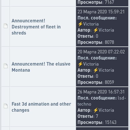
Просмотры
: 7167
🤬
🤕
❔
🖕
💀
🔙
😆
✡️
🕳️
3
2
2
2
2
2
1
1
1
23 Марта 2020 15:59:21
💦
😬
🍿
🚫
💰
☠️
🐭
💡
1
1
1
1
1
1
1
1
Посл. сообщение:
Announcement!
⚡
Victoria
🐞
ymnik
Destroyment of fleet in
Автор
:
⚡
Victoria
14-07-2026 10:16:04
shreds
Ответы
: 0
In honor of the Senate, production has been doubled -
Просмотры
: 8078
https://xcraft.net/forum/topic_56625/2#post-977155
👍
🦴
🤩
⁉️
😄
🌬️
🤡
💉
20 Марта 2020 07:22:02
57
13
5
5
3
2
2
2
Посл. сообщение:
🤮
🤔
😱
🐭
🤠
🤣
2
1
1
1
1
1
Announcement! The elusive
⚡
Victoria
Montana
Автор
:
⚡
Victoria
UncleanOne
Ответы
: 0
13-07-2026 11:27:22
Просмотры
: 8059
The Solar Pulse evolution has been renamed to Solar Sail
evolution and has received additional bonuses:
26 Марта 2020 16:57:31
· +1% Gigalord speed per level
Посл. сообщение:
lsd-
· +5% Bestiary range per level.
Fast 3d animation and other
techno
👍
❓
👎
🐑
🦴
🫳
#️⃣
🤣
65
3
3
2
2
2
1
1
changes
Автор
:
⚡
Victoria
Ответы
: 7
RedBarmaley
Просмотры
: 15143
10-07-2026 14:24:29