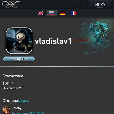
ИГРА
vladislav1
TERMINATOR
477 K / 21 K
Статистика
ТОП -/-
Очков 20 897
Столица
Ключи
Colony
Координаты [302:170:1]