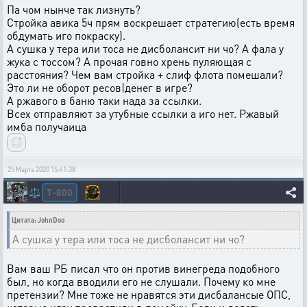
Па чом нынче так лизнуть?
Стройка авика 5ч прям воскрешает стратегию(есть время
обдумать иго покраску).
А сушка у тера или тоса не дисболансит ни чо? А фала у
жука с тоссом? А прочая говно хрень пуляющая с
расстояния? Чем вам стройка + слиф флота помешали?
Это ли не оборот ресов|денег в игре?
А ржавого в баню таки нада за ссылки.
Всех отправляют за утубные ссылки а иго нет. Ржавый
имба получаица
25 Марта 2020 15:41:38
T-800
⚖️
Цитата: JohnDoo
А сушка у тера или тоса не дисболансит ни чо?
Вам ваш РБ писал что он против винегреда подобного
был, но когда вводили его не слушали. Почему ко мне
претензии? Мне тоже не нравятся эти дисбалансые ОПС,