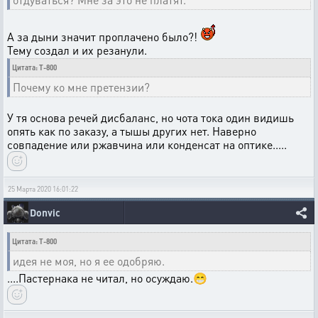
А за дыни значит проплачено было?!
Тему создал и их резанули.
Цитата: T-800
Почему ко мне претензии?
У тя основа речей дисбаланс, но чота тока один видишь
опять как по заказу, а тышы других нет. Наверно
совпадение или ржавчина или конденсат на оптике.....
25 Марта 2020 16:01:22
Donvic
Цитата: T-800
идея не моя, но я ее одобряю.
....Пастернака не читал, но осуждаю.😁