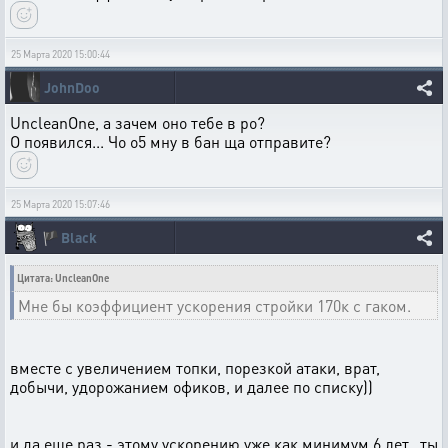
25 Марта 2020 15:00:44
JohnDoo
UncleanOne, а зачем оно тебе в ро?
О появился... Чо о5 мну в бан ща отправите?
25 Марта 2020 15:07:46
🏴
Black
Цитата: UncleanOne
Мне бы коэффициент ускорения стройки 170к с гаком.
вместе с увеличением топки, порезкой атаки, врат,
добычи, удорожанием офиков, и далее по списку))
и да еще раз - этому ускорению уже как минимум 6 лет, ты