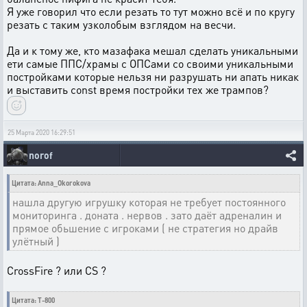
Я уже говорил что если резать то тут можно всё и по кругу
резать с таким узколобым взглядом на весчи.
Да и к тому же, кто мазафака мешал сделать уникальными
ети самые ППС/храмы с ОПСами со своими уникальными
постройками которые нельзя ни разрушать ни апать никак
и выставить const время постройки тех же трампов?
25 Марта 2020 16:29:51
norof
Цитата: Anna_Okorokova
нашла другую игрушку которая не требует постоянного
мониторинга . доната . нервов . зато даёт адреналин и
прямое обьшение с игроками ( не стратегия но драйв
улётный )
CrossFire ? или CS ?
Цитата: T-800