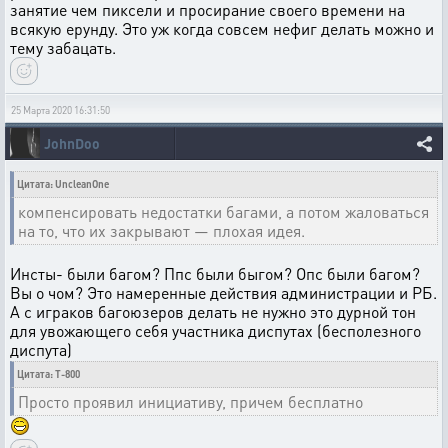
занятие чем пиксели и просирание своего времени на
всякую ерунду. Это уж когда совсем нефиг делать можно и
тему забацать.
25 Марта 2020 16:31:50
JohnDoo
Цитата: UncleanOne
компенсировать недостатки багами, а потом жаловаться
на то, что их закрывают — плохая идея.
Инсты- были багом? Ппс были быгом? Опс были багом?
Вы о чом? Это намеренные действия администрации и РБ.
А с играков багоюзеров делать не нужно это дурной тон
для увожающего себя участника диспутах (бесполезного
диспута)
Цитата: T-800
Просто проявил инициативу, причем бесплатно