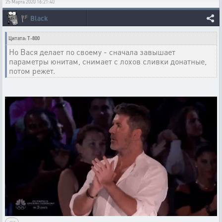
25 Марта 2020 16:21:40
🏴
Black
Цитата: T-800
Но Вася делает по своему - сначала завышает
параметры юнитам, снимает с лохов сливки донатные,
потом режет.