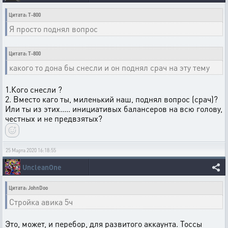
Цитата: T-800
Я просто поднял вопрос
Цитата: T-800
какого то дона бы снесли и он поднял срач на эту тему
1.Кого снесли ?
2. Вместо каго ты, миленький наш, поднял вопрос (срач)?
Или ты из этих..... инициативых балансеров на всю голову,
честных и не предвзятых?
25 Марта 2020 16:18:55
UncleanOne
Цитата: JohnDoo
Стройка авика 5ч
Это, может, и перебор, для развитого аккаунта. Тоссы