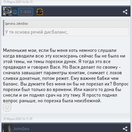
25 Марта 2020 16:06:13
T-800
⚖️
Цитата: JohnDoo
У тя основа речей дисбаланс,
Миленькие мои, если бы меня хоть немного слушали
когда вводили всю эту космосрань сейчас бы не было ни
этой темы, ни темы порезки дунек. Я тогда это все
предвидел и говорил Васе. Но Вася делает по своему -
сначала завышает параметры юнитам, снимает с лохов
сливки донатные, потом режет. Ему важнее бабки чем
баланс. Вы думаете без меня он бы не порезал их? Вопрос
порезки был только во времени. Или какого то дона бы
снесли и он поднял срач на эту тему. Я просто поднял
вопрос раньше, но порезка была неизбежной.
25 Марта 2020 16:11:39
JohnDoo