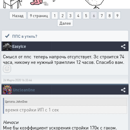
Назад
9 страниц
1
2
3
4
5
6
7
8
9
Далее
ППС в утиль?
EasyIce
Смысл от ппс теперь напрочь отсутствует. Зс строится 74
часа, никому не нужный трамплин 12 часов. Спасибо вам.
24 Марта 2020 16:33:44
UncleanOne
Цитата: JohnDoo
время стройки ИП с 1 сек
Ничоси
Мне бы коэффициент ускорения стройки 170к с гаком.