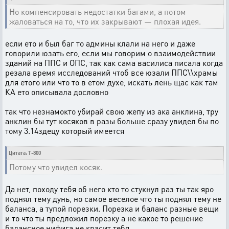
Но компенсировать недостатки багами, а потом
жаловаться на то, что их закрывают — плохая идея.
если ето и был баг то админы клали на него и даже
говорили юзать его, если мы говорим о взаимодействии
зданий на ППС и ОПС, так как сама василиса писала когда
резала время исследований чтоб все юзали ППС\\храмы
для етого или что то в етом духе, искать лень щас как там
КА ето описывала дословно
так что незнамокто убирай свою жепу из ака анклина, тру
анклин бы тут косяков в разы больше сразу увидел бы по
тому 3.14здецу который имеется
Цитата: T-800
Потому что увидел косяк.
Да нет, походу тебя об него кто то стукнул раз ты так яро
поднял тему дунь, но самое веселое что ты поднял тему не
баланса, а тупой порезки. Порезка и баланс разные вещи
и то что ты предложил порезку а не какое то решение
балансное нифига не красит тебя.