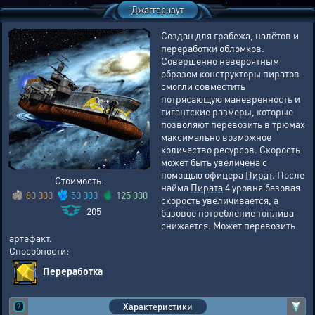
Джаггернаут
Создан для грабежа, налётов и
переработки обломков.
Совершенно невероятным
образом конструкторы пиратов
смогли совместить
потрясающую манёвренность и
гигантские размеры, которые
позволяют перевозить в трюмах
максимально возможное
количество ресурсов. Скорость
может быть увеличена с
помощью офицера
Пират
. После
Стоимость:
найма
Пирата
4 уровня базовая
80 000
50 000
125 000
скорость увеличивается, а
205
базовое потребление топлива
снижается. Может перевозить
артефакт.
Способности:
Переработка
Характеристики