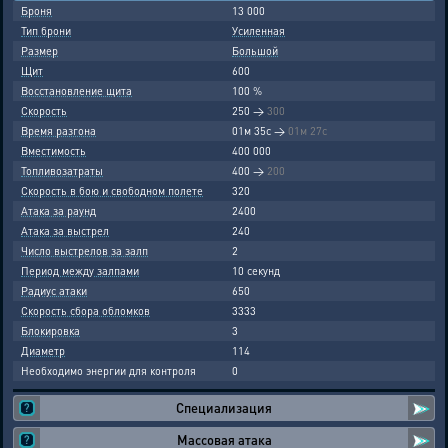
Броня
13 000
Тип брони
Усиленная
Размер
Большой
Щит
600
Восстановление щита
100 %
Скорость
250
→
300
Время разгона
01м 35с
→
01м 27с
Вместимость
400 000
Топливозатраты
400
→
200
Скорость в бою и свободном полете
320
Атака за раунд
2400
Атака за выстрел
240
Число выстрелов за залп
2
Период между залпами
10 секунд
Радиус атаки
650
Скорость сбора обломков
3333
Блокировка
3
Диаметр
114
Необходимо энергии для контроля
0
Специализация
Массовая атака