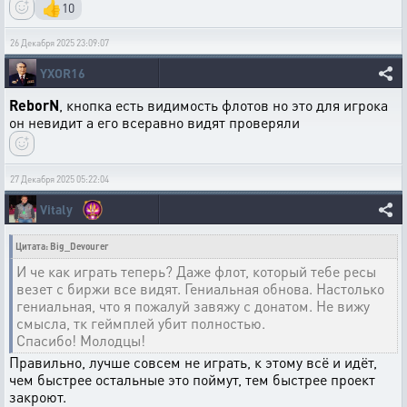
👍
10
26 Декабря 2025 23:09:07
YXOR16
ReborN
, кнопка есть видимость флотов но это для игрока
он невидит а его всеравно видят проверяли
27 Декабря 2025 05:22:04
Vitaly
Цитата: Big_Devourer
И че как играть теперь? Даже флот, который тебе ресы
везет с биржи все видят. Гениальная обнова. Настолько
гениальная, что я пожалуй завяжу с донатом. Не вижу
смысла, тк геймплей убит полностью.
Спасибо! Молодцы!
Правильно, лучше совсем не играть, к этому всё и идёт,
чем быстрее остальные это поймут, тем быстрее проект
закроют.