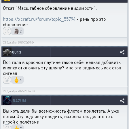
Откат "Масштабное обновление видимости".
https://xcraft.ru/forum/topic_55794
- речь про это
обновление
🗿
2
22 Декабря 2025 20:00:34
0013
Вся гала в красной паутине такое себе, нельзя добавить
кнопку отключить эту шляпу? мне эта видимось как стоп
сигнал
🖕
4
22 Декабря 2025 20:04:03
RAZUM
Вы хоть дали бы возможность флотам прилететь, А уже
потом Эту подлянку вводить, нахрена так делать то с
игрой с полётами
👍
7