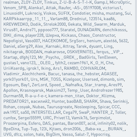
realman
,
ZLOY-ZLOY
,
Tinkus
,
Z-U-B-A-S-T-I-K
,
GampJ
,
MicroOptic
,
Venom_SPB
,
Alenka1
,
Attak
,
Raufer
,
-AS-
,
05197008
,
victorius1
,
LinuxoidH
,
Lukreciy
,
Viskos
,
SUFIX
,
Condotier
,
misha
,
mustang
,
Sui
,
KARPkkaarrpp_11_11_
,
Varlam88
,
Dredniut
,
123514
,
kaa86
,
KREVWEDKO
,
Dodik
,
Strelok2000
,
Gekata
,
Wild_Swarm_Marduk
,
Virus81
,
Andre71
,
pppooo777
,
Staratel
,
DUNADARN
,
denchikosss
,
DIKI_dima
,
player228
,
Шерна
,
Kickass
,
Chaos_Constructor
,
Nepofigist
,
Vaso007
,
HACEKOMOE
,
SrgSorc
,
henium
,
alext66
,
5632
,
Daniel
,
aSerg29
,
Alex_Karnaki
,
Attray
,
Tarek
,
dyuant
,
Ling
,
nikitagrak
,
BOGDAN
,
makarovse
,
OSKVERNITEL
,
ferqus
,
_VIP_
,
Startap
,
dfghj123
,
Mr_Psycho
,
_GREK_
,
BadGirls
,
TenEleven
,
gustas1
,
vano123
,
_OLEG_
,
fylth2
,
cezam1961
,
K_O_H
,
Che
,
UriiKserdg
,
igrok1
,
Iking
,
Ars1
,
RAMBO
,
COHVARLOM
,
Vladimir_Alechtchenk
,
Bacuc
,
tanasa
,
the_hebster
,
AGASEE
,
york01york01
,
Urs
,
MSK_TOSS
,
Kizelgoor
,
Usersed
,
dimonb
,
sim
,
Egosum
,
Bay1
,
ZerLord
,
Speed_
,
Nafnafka
,
Star_tramp
,
Ares99
,
ApoIIon
,
Krasnoyarsk
,
Maksim27
,
Temp_User
,
Androfrezer1985
,
Durman58
,
R-a-u-f-e-r
,
kamera-men_titan
,
Doktor_Klizma
,
PREDATOR21
,
василий2
,
Hunter
,
baoBAB
,
SHARK
,
Shava
,
Serinkij
,
Rohan
,
cosyak
,
Nubas
,
Taurusgreate
,
Nosleeping
,
Spicar
,
CCC
,
avk1957
,
sa50
,
INTERSTELLAR
,
Cega79
,
SwaP
,
HANTER_Z
,
Toller
,
cunfox
,
Sergei55599
,
URC
,
Privet13
,
Vamik76
,
Serpimolot
,
Proozerpina
,
Esfero
,
DAS
,
pantas
,
Baron007
,
acid
,
infinity02
,
nolik
,
BpeDina
,
Tup-Tup
,
123i
,
Kjtaes
,
dron2006
,
_Baba-xa_
,
_BURAN_
,
UVG
,
dfcz
,
solon
,
hale
,
BigDim
,
Vasso
,
Salut-7
,
Hypocrisy
,