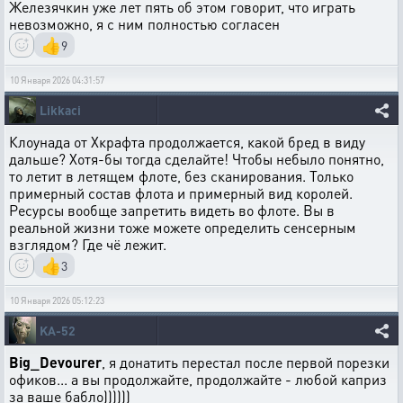
Железячкин уже лет пять об этом говорит, что играть
невозможно, я с ним полностью согласен
👍
9
10 Января 2026 04:31:57
Likkaci
Клоунада от Хкрафта продолжается, какой бред в виду
дальше? Хотя-бы тогда сделайте! Чтобы небыло понятно,
то летит в летящем флоте, без сканирования. Только
примерный состав флота и примерный вид королей.
Ресурсы вообще запретить видеть во флоте. Вы в
реальной жизни тоже можете определить сенсерным
взглядом? Где чё лежит.
👍
3
10 Января 2026 05:12:23
KA-52
Big_Devourer
, я донатить перестал после первой порезки
офиков... а вы продолжайте, продолжайте - любой каприз
за ваше бабло))))))