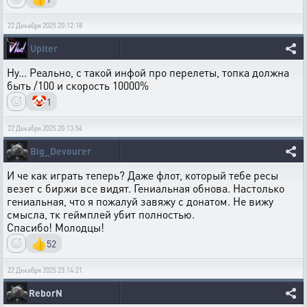
22 Декабря 2025 20:12:18
Upiter
Ну... Реально, с такой инфой про перелеты, топка должна
быть /100 и скорость 10000%
🤡
1
22 Декабря 2025 20:13:54
Big_Devourer
И че как играть теперь? Даже флот, который тебе ресы
везет с биржи все видят. Гениальная обнова. Настолько
гениальная, что я пожалуй завяжу с донатом. Не вижу
смысла, тк геймплей убит полностью.
Спасибо! Молодцы!
👍
52
22 Декабря 2025 23:14:21
ReborN