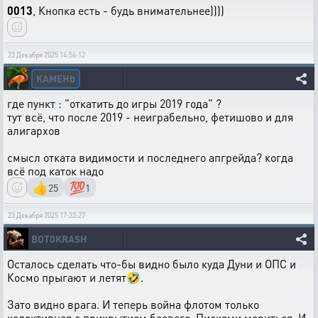
0013
, Кнопка есть - будь внимательнее))))
23 Декабря 2025 14:56:12
KAMEHb
где пункт : "откатить до игры 2019 года" ?
тут всё, что после 2019 - неиграбельно, фетишово и для
алигархов
смысл отката видимости и последнего апгрейда? когда
всё под каток надо
👍
💯
25
1
23 Декабря 2025 17:23:27
BOT0KRASH
Осталось сделать что-бы видно было куда Дуни и ОПС и
Космо прыгают и летят🤣.
Зато видно врага. И теперь война флотом только
колективная с прикрытием боевого. Писками мериться. И