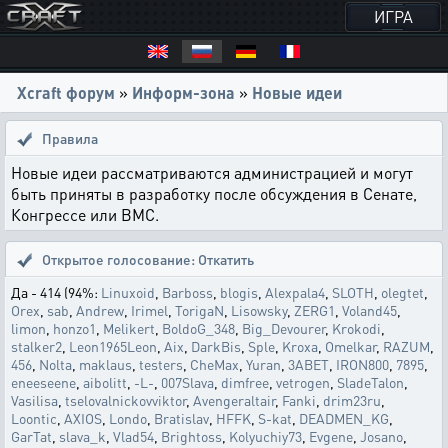
ИГРА
Xcraft форум
»
Информ-зона
»
Новые идеи
Правила
Новые идеи рассматриваются администрацией и могут
быть приняты в разработку после обсуждения в Сенате,
Конгрессе или ВМС.
Открытое голосование:
Откатить
Да - 414 (94%:
Linuxoid
,
Barboss
,
blogis
,
Alexpala4
,
SLOTH
,
olegtet
,
Orex
,
sab
,
Andrew
,
Irimel
,
TorigaN
,
Lisowsky
,
ZERG1
,
Voland45
,
limon
,
honzo1
,
Melikert
,
BoldoG_348
,
Big_Devourer
,
Krokodi
,
stalker2
,
Leon1965Leon
,
Aix
,
DarkBis
,
Sple
,
Kroxa
,
Omelkar
,
RAZUM
,
456
,
Nolta
,
maklaus
,
testers
,
CheMax
,
Yuran
,
3ABET
,
IRON800
,
7895
,
eneeseene
,
aibolitt
,
-L-
,
007Slava
,
dimfree
,
vetrogen
,
SladeTalon
,
Vasilisa
,
tselovalnickovviktor
,
Avengeraltair
,
Fanki
,
drim23ru
,
Loontic
,
AXIOS
,
Londo
,
Bratislav
,
HFFK
,
S-kat
,
DEADMEN_KG
,
GarTat
,
slava_k
,
Vlad54
,
Brightoss
,
Kolyuchiy73
,
Evgene
,
Josano
,