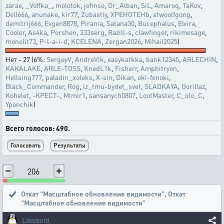
zarae
,
_Voffka_
,
molotok
,
johnso
,
Dr_Alban
,
SiL
,
Amaroq
,
TaKov
,
Dell666
,
anunake
,
kir77
,
Zubastiy
,
XPEHOTEHb
,
stwoolfgong
,
demitrij666
,
Evgen8878
,
Pirania
,
Satana30
,
Bucephalus
,
Elvira
,
Cooler
,
As4ka
,
Porshen
,
333serg
,
Razill-s
,
clawfinger
,
rikimesage
,
monolit73
,
P-l-a-i-d
,
KCELENA
,
Zergan2026
,
Mihail2025
)
Нет - 27 (6%:
SergeyV
,
AndreVik
,
easykatkka
,
bank12345
,
ARLECHIN
,
KAKALAKE
,
ARLE-TOSS
,
KnedL1k
,
Fisherr
,
Amphitryon
,
Hellsing777
,
paladin_xoleks
,
X-sin
,
Dikan
,
oki-fenoki
,
Black_Commander
,
Rog
,
iz_tmu-bydet_svet
,
SLADKAYA
,
Gorillaz
,
Kohelet
,
-KPECT-
,
Mimir1
,
sansanych0807
,
LootMaster
,
C_oIo_C
,
Yponchik
)
Всего голосов: 490.
206
Откат "Масштабное обновление видимости"
,
Откат
"Масштабное обновление видимости"
Linuxoid