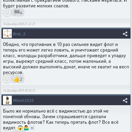
будет развитие мелких соалов.
🏁
4
24 Декабря 2025 21:41:27
Brat_S
Обидно, что противник в 10 раз сильнее видит флот и
теперь его может легко ловить, и уничтожает средний
класс, молодцы разработчики, дальше приведет к упадку
игры, вырежут средний класс, потом маленький, а
высокий должен выполнять донат, иначе не хватит на весп
ресурсов.
👍
2
26 Декабря 2025 20:35:21
Mihail2025
Было же нормально всё с видимостью до этой не
понятной обновы. Зачем спрашивается сделали
видимость флотов? Как теперь прятать флот? Все всё
видят. 😱🤷‍♂️☠️