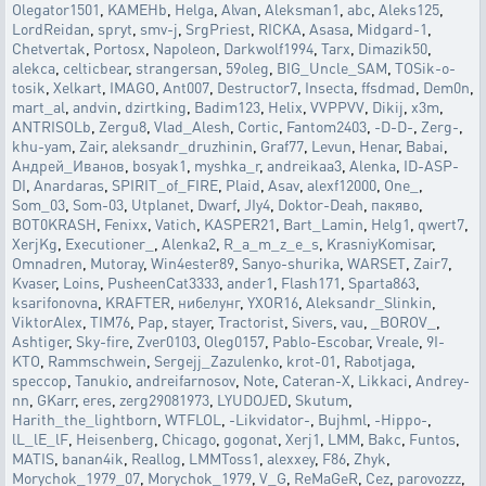
Olegator1501
,
KAMEHb
,
Helga
,
Alvan
,
Aleksman1
,
abc
,
Aleks125
,
LordReidan
,
spryt
,
smv-j
,
SrgPriest
,
RICKA
,
Asasa
,
Midgard-1
,
Chetvertak
,
Portosx
,
Napoleon
,
Darkwolf1994
,
Tarx
,
Dimazik50
,
alekca
,
celticbear
,
strangersan
,
59oleg
,
BIG_Uncle_SAM
,
TOSik-o-
tosik
,
Xelkart
,
IMAGO
,
Ant007
,
Destructor7
,
Insecta
,
ffsdmad
,
Dem0n
,
mart_al
,
andvin
,
dzirtking
,
Badim123
,
Helix
,
VVPPVV
,
Dikij
,
x3m
,
ANTRISOLb
,
Zergu8
,
Vlad_Alesh
,
Cortic
,
Fantom2403
,
-D-D-
,
Zerg-
,
khu-yam
,
Zair
,
aleksandr_druzhinin
,
Graf77
,
Levun
,
Henar
,
Babai
,
Андрей_Иванов
,
bosyak1
,
myshka_r
,
andreikaa3
,
Alenka
,
ID-ASP-
DI
,
Anardaras
,
SPIRIT_of_FIRE
,
Plaid
,
Asav
,
alexf12000
,
One_
,
Som_03
,
Som-03
,
Utplanet
,
Dwarf
,
JIy4
,
Doktor-Deah
,
пакяво
,
BOT0KRASH
,
Fenixx
,
Vatich
,
KASPER21
,
Bart_Lamin
,
Helg1
,
qwert7
,
XerjKg
,
Executioner_
,
Alenka2
,
R_a_m_z_e_s
,
KrasniyKomisar
,
Omnadren
,
Mutoray
,
Win4ester89
,
Sanyo-shurika
,
WARSET
,
Zair7
,
Kvaser
,
Loins
,
PusheenCat3333
,
ander1
,
Flash171
,
Sparta863
,
ksarifonovna
,
KRAFTER
,
нибелунг
,
YXOR16
,
Aleksandr_Slinkin
,
ViktorAlex
,
TIM76
,
Pap
,
stayer
,
Tractorist
,
Sivers
,
vau
,
_BOROV_
,
Ashtiger
,
Sky-fire
,
Zver0103
,
Oleg0157
,
Pablo-Escobar
,
Vreale
,
9I-
KTO
,
Rammschwein
,
Sergejj_Zazulenko
,
krot-01
,
Rabotjaga
,
speccop
,
Tanukio
,
andreifarnosov
,
Note
,
Cateran-X
,
Likkaci
,
Andrey-
nn
,
GKarr
,
eres
,
zerg29081973
,
LYUDOJED
,
Skutum
,
Harith_the_lightborn
,
WTFLOL
,
-Likvidator-
,
Bujhml
,
-Hippo-
,
lL_lE_lF
,
Heisenberg
,
Chicago
,
gogonat
,
Xerj1
,
LMM
,
Bakc
,
Funtos
,
MATIS
,
banan4ik
,
Reallog
,
LMMToss1
,
alexxey
,
F86
,
Zhyk
,
Morychok_1979_07
,
Morychok_1979
,
V_G
,
ReMaGeR
,
Cez
,
parovozzz
,