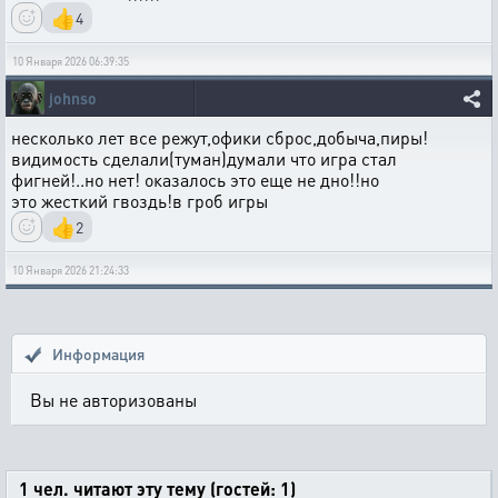
👍
4
10 Января 2026 06:39:35
johnso
несколько лет все режут,офики сброс,добыча,пиры!
видимость сделали(туман)думали что игра стал
фигней!..но нет! оказалось это еще не дно!!но
это жесткий гвоздь!в гроб игры
👍
2
10 Января 2026 21:24:33
Информация
Вы не авторизованы
1 чел. читают эту тему (гостей: 1)