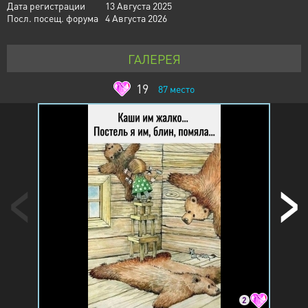
Дата регистрации
13 Августа 2025
Посл. посещ. форума
4 Августа 2026
ГАЛЕРЕЯ
19
87
место
2