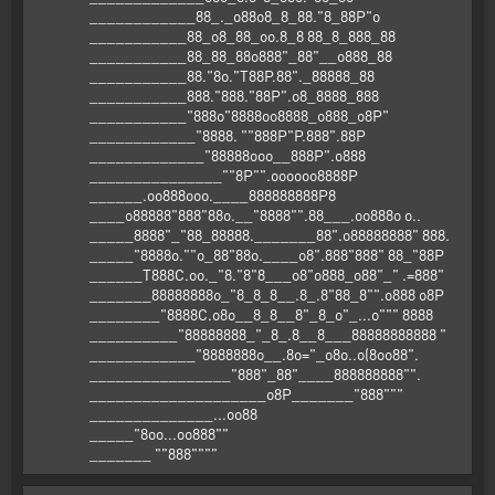
____________88_._o88o8_8_88."8_88P"o
___________88_o8_88_oo.8_8 88_8_888_88
___________88_88_88o888"_88"__o888_88
___________88."8o."T88P.88"._88888_88
___________888."888."88P".o8_8888_888
___________"888o"8888oo8888_o888_o8P"
____________"8888. ""888P"P.888".88P
_____________"88888ooo__888P".o888
_______________""8P"".oooooo8888P
______.oo888ooo.____888888888P8
____o88888"888"88o.__"8888"".88___.oo888o o..
_____8888"_"88_88888._______88".o88888888" 888.
_____"8888o.""o_88"88o.____o8".888"888" 88_"88P
______T888C.oo._"8."8"8___o8"o888_o88"_" .=888"
_______88888888o_"8_8_8__.8_.8"88_8"".o888 o8P
________"8888C.o8o__8_8__8"_8_o"_...o""" 8888
__________"88888888_"_8_.8__8___88888888888 "
____________"8888888o__.8o="_o8o..o(8oo88".
________________"888"_88"____888888888"".
____________________o8P_______"888"""
______________...oo88
_____"8oo...oo888""
_______ ""888""""