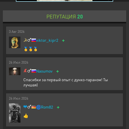
РЕПУТАЦИЯ
20
3
Авг
2026
+
viktor_kipr2
🥇🥇🥇
26
Июл
2026
+
Naoumov
Спасибки за первый опыт с дунко-тараном! Ты
лучшая)
26
Июл
2026
+
🌀
Rom82
👍