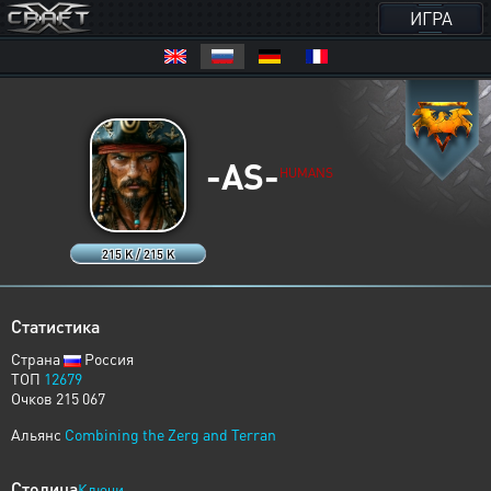
ИГРА
-AS-
HUMANS
215 K / 215 K
Статистика
Страна
Россия
ТОП
12679
Очков 215 067
Альянс
Combining the Zerg and Terran
Столица
Ключи