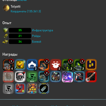
Tolyatti
Координаты [135:341:3]
Опыт
35
Инфраструктура
21
Рейды
34
Боевой
Награды
4
2
2
3
3