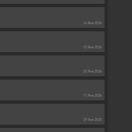
14
Фев
2026
13
Фев
2026
25
Янв
2026
11
Янв
2026
29
Ноя
2025