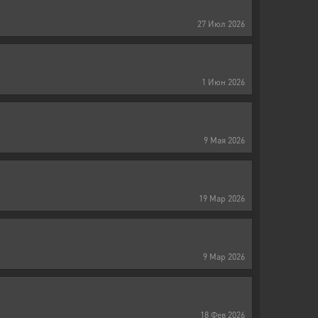
27
Июл
2026
1
Июн
2026
9
Мая
2026
19
Мар
2026
9
Мар
2026
18
Фев
2026