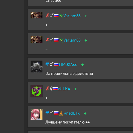
Спасибо
+
🦎
Varlam88
+
+
🦎
Varlam88
=
+
TIMOXAss
За правильные действия
+
zULKA
+
+
🧘
KnedL1k
Лучшему покупателю ++