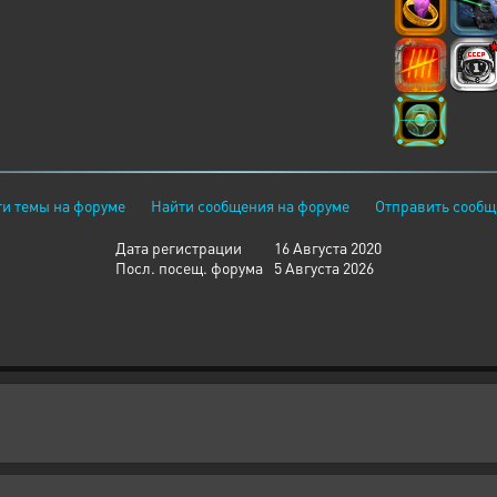
и темы на форуме
Найти сообщения на форуме
Отправить сообщ
Дата регистрации
16 Августа 2020
Посл. посещ. форума
5 Августа 2026