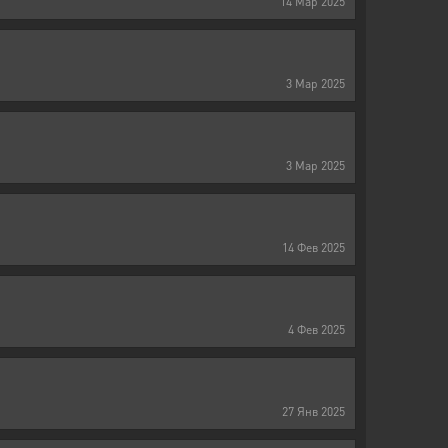
14
Мар
2025
3
Мар
2025
3
Мар
2025
14
Фев
2025
4
Фев
2025
27
Янв
2025