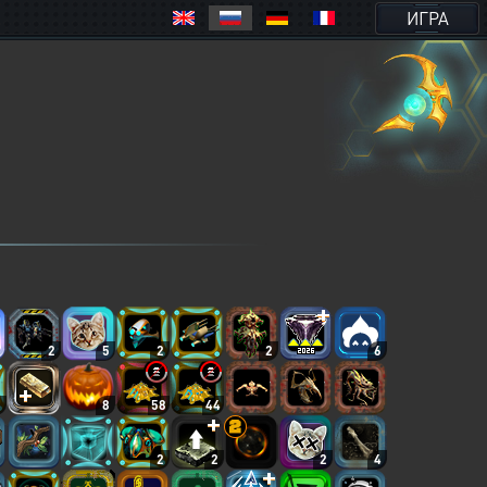
ИГРА
2
5
2
2
6
3
8
58
44
2
2
2
4