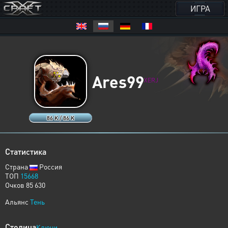
ИГРА
Ares99
XERJ
86 K / 86 K
Статистика
Страна
Россия
ТОП
15668
Очков 85 630
Альянс
Тень
Столица
Ключи