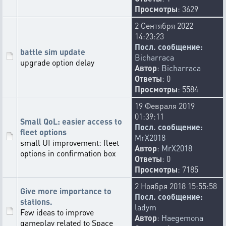
Просмотры
: 3629
2 Сентября 2022
14:23:23
Посл. сообщение:
battle sim update
Bicharraca
upgrade option delay
Автор
:
Bicharraca
Ответы
: 0
Просмотры
: 5584
19 Февраля 2019
01:39:11
Small QoL: easier access to
Посл. сообщение:
fleet options
MrX2018
small UI improvement: fleet
Автор
:
MrX2018
options in confirmation box
Ответы
: 0
Просмотры
: 7185
2 Ноября 2018 15:55:58
Give more importance to
Посл. сообщение:
stations.
ladym
Few ideas to improve
Автор
:
Haegemona
gameplay related to Space