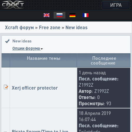
ИГРА
Xcraft форум
»
Free zone
»
New ideas
New ideas
Опции форума
Название темы
Последнее
сообщение
1 день назад
Посл. сообщение:
Z1992Z
Xerj officer protector
Автор
:
Z1992Z
Ответы
: 0
Просмотры
: 93
18 Апреля 2019
16:07:44
Посл. сообщение:
Pirate Spawn/Time to Live
Toiletdude