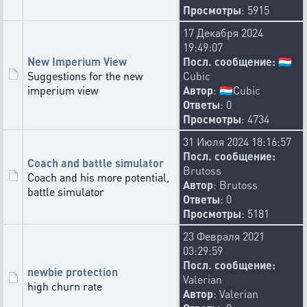
Просмотры
: 5915
17 Декабря 2024
19:49:07
New Imperium View
Посл. сообщение:
🇱🇺
Suggestions for the new
Cubic
imperium view
Автор
:
🇱🇺
Cubic
Ответы
: 0
Просмотры
: 4734
31 Июля 2024 18:16:57
Посл. сообщение:
Coach and battle simulator
Brutoss
Coach and his more potential,
Автор
:
Brutoss
battle simulator
Ответы
: 0
Просмотры
: 5181
23 Февраля 2021
03:29:59
Посл. сообщение:
newbie protection
Valerian
high churn rate
Автор
:
Valerian