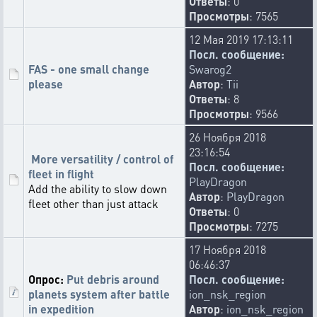
Ответы
: 0
Просмотры
: 7565
12 Мая 2019 17:13:11
Посл. сообщение:
FAS - one small change
Swarog2
please
Автор
:
Tii
Ответы
: 8
Просмотры
: 9566
26 Ноября 2018
23:16:54
More versatility / control of
Посл. сообщение:
fleet in flight
PlayDragon
Add the ability to slow down
Автор
:
PlayDragon
fleet other than just attack
Ответы
: 0
Просмотры
: 7275
17 Ноября 2018
06:46:37
Опрос:
Put debris around
Посл. сообщение:
planets system after battle
ion_nsk_region
in expedition
Автор
:
ion_nsk_region