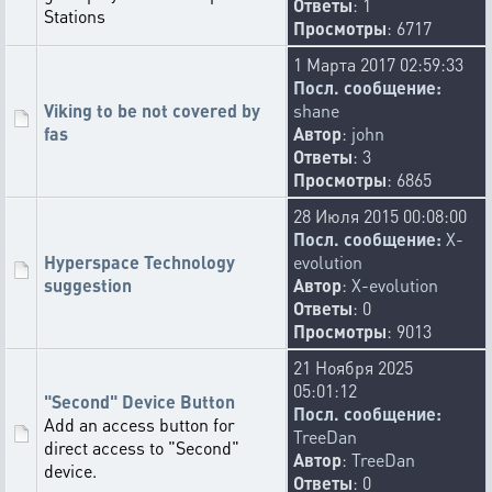
Ответы
: 1
Stations
Просмотры
: 6717
1 Марта 2017 02:59:33
Посл. сообщение:
Viking to be not covered by
shane
fas
Автор
:
john
Ответы
: 3
Просмотры
: 6865
28 Июля 2015 00:08:00
Посл. сообщение:
X-
Hyperspace Technology
evolution
suggestion
Автор
:
X-evolution
Ответы
: 0
Просмотры
: 9013
21 Ноября 2025
05:01:12
"Second" Device Button
Посл. сообщение:
Add an access button for
TreeDan
direct access to "Second"
Автор
:
TreeDan
device.
Ответы
: 0