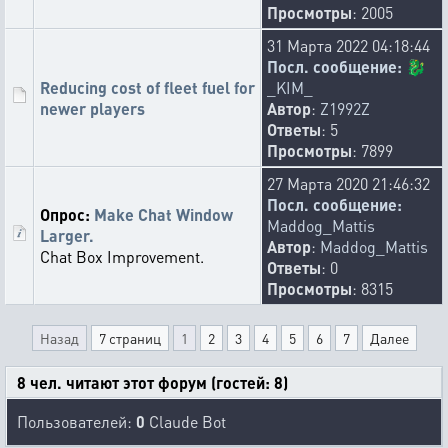
Просмотры
: 2005
31 Марта 2022 04:18:44
Посл. сообщение:
🐉
Reducing cost of fleet fuel for
_KIM_
newer players
Автор
:
Z1992Z
Ответы
: 5
Просмотры
: 7899
27 Марта 2020 21:46:32
Посл. сообщение:
Опрос:
Make Chat Window
Maddog_Mattis
Larger.
Автор
:
Maddog_Mattis
Chat Box Improvement.
Ответы
: 0
Просмотры
: 8315
Назад
7 страниц
1
2
3
4
5
6
7
Далее
8 чел. читают этот форум (гостей: 8)
Пользователей:
0
Claude Bot