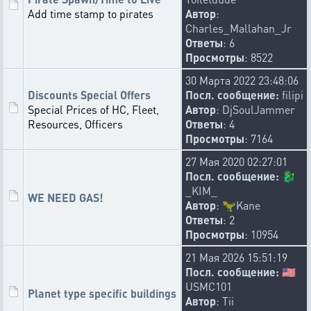
Add time stamp to pirates
Автор
:
Charles_Mallahan_Jr
Ответы
: 6
Просмотры
: 8522
30 Марта 2022 23:48:06
Discounts Special Offers
Посл. сообщение:
filipi
Special Prices of HC, Fleet,
Автор
:
DjSoulJammer
Resources, Officers
Ответы
: 4
Просмотры
: 7164
27 Мая 2020 02:27:01
Посл. сообщение:
🐉
_KIM_
WE NEED GAS!
Автор
:
🦖
Kane
Ответы
: 2
Просмотры
: 10954
21 Мая 2026 15:51:19
Посл. сообщение:
🇺🇲
USMC101
Planet type specific buildings
Автор
:
Tii