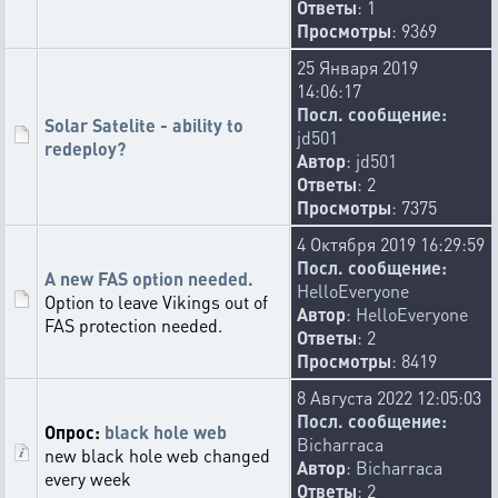
Ответы
: 1
Просмотры
: 9369
25 Января 2019
14:06:17
Посл. сообщение:
Solar Satelite - ability to
jd501
redeploy?
Автор
:
jd501
Ответы
: 2
Просмотры
: 7375
4 Октября 2019 16:29:59
Посл. сообщение:
A new FAS option needed.
HelloEveryone
Option to leave Vikings out of
Автор
:
HelloEveryone
FAS protection needed.
Ответы
: 2
Просмотры
: 8419
8 Августа 2022 12:05:03
Посл. сообщение:
Опрос:
black hole web
Bicharraca
new black hole web changed
Автор
:
Bicharraca
every week
Ответы
: 2