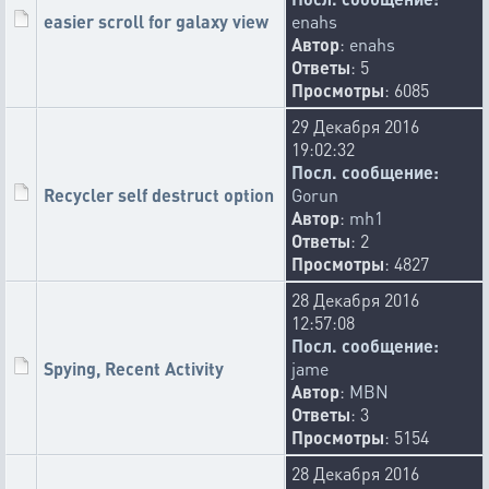
easier scroll for galaxy view
enahs
Автор
:
enahs
Ответы
: 5
Просмотры
: 6085
29 Декабря 2016
19:02:32
Посл. сообщение:
Recycler self destruct option
Gorun
Автор
:
mh1
Ответы
: 2
Просмотры
: 4827
28 Декабря 2016
12:57:08
Посл. сообщение:
Spying, Recent Activity
jame
Автор
:
MBN
Ответы
: 3
Просмотры
: 5154
28 Декабря 2016