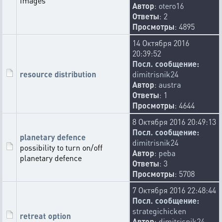
Images
Автор
:
otero16
Ответы
: 2
Просмотры
: 4895
14 Октября 2016
20:39:52
Посл. сообщение:
resource distribution
dimitrisnik24
Автор
:
austra
Ответы
: 1
Просмотры
: 4644
8 Октября 2016 20:49:13
Посл. сообщение:
planetary defence
dimitrisnik24
possibility to turn on/off
Автор
:
peba
planetary defence
Ответы
: 3
Просмотры
: 5708
7 Октября 2016 22:48:44
Посл. сообщение:
strategichicken
retreat option
Автор
:
dimitrisnik24