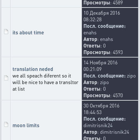
Просмотры
: 4589
10 Декабря 2016
08:32:28
Посл. сообщение:
its about time
enahs
Автор
:
enahs
Ответы
: 0
Просмотры
: 4593
14 Ноября 2016
translation neded
00:21:09
we all speach diferent so it
Посл. сообщение:
zipo
will be nice to have a transltor
Автор
:
zipo
at list
Ответы
: 0
Просмотры
: 4570
30 Октября 2016
18:44:53
Посл. сообщение:
moon limits
dimitrisnik24
Автор
:
dimitrisnik24
Ответы
: 0