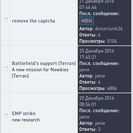
27 Декабря 2016
07:46:46
Посл. сообщение:
remove the captcha
MBN
Автор
:
dimitrisnik24
Ответы
: 4
Просмотры
: 5104
25 Декабря 2016
17:45:21
Battlefield's support (Terran)
Посл. сообщение:
A new mission for Newbies
jame
(Terran)
Автор
:
jame
Ответы
: 4
Просмотры
: 4806
20 Декабря 2016
08:56:01
Посл. сообщение:
EMP strike
jame
new research
Автор
:
jame
Ответы
: 3