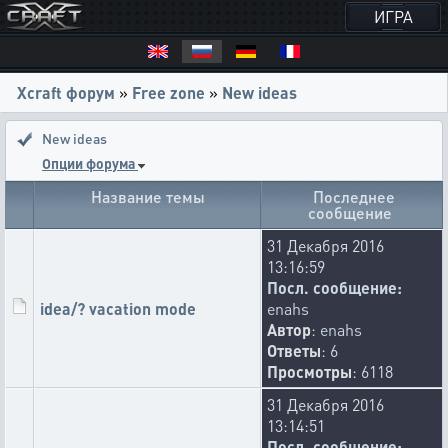
ИГРА
Xcraft форум
»
Free zone
»
New ideas
New ideas
Опции форума
Название темы
Последнее
сообщение
31 Декабря 2016
13:16:59
Посл. сообщение:
idea/? vacation mode
enahs
Автор
:
enahs
Ответы
: 6
Просмотры
: 6118
31 Декабря 2016
13:14:51
Посл. сообщение: