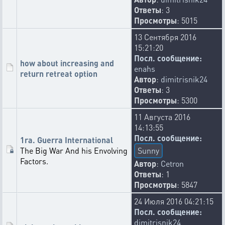
Ответы
: 3
Просмотры
: 5015
13 Сентября 2016
15:21:20
Посл. сообщение:
how about increasing and
enahs
return retreat option
Автор
:
dimitrisnik24
Ответы
: 3
Просмотры
: 5300
11 Августа 2016
14:13:55
Посл. сообщение:
1ra. Guerra International
The Big War And his Envolving
Sunny
Factors.
Автор
:
Cetron
Ответы
: 1
Просмотры
: 5847
24 Июля 2016 04:21:15
Посл. сообщение:
dimitrisnik24