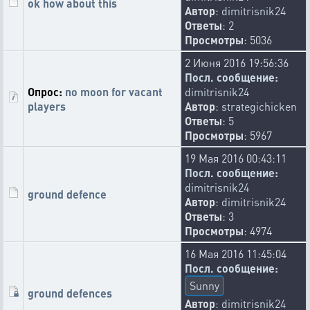
ok how about this
Автор
:
dimitrisnik24
Ответы
: 2
Просмотры
: 5036
2 Июня 2016 19:56:36
Посл. сообщение:
Опрос:
no moon for vacant
dimitrisnik24
players
Автор
:
strategichicken
Ответы
: 5
Просмотры
: 5967
19 Мая 2016 00:43:11
Посл. сообщение:
dimitrisnik24
ground defence
Автор
:
dimitrisnik24
Ответы
: 3
Просмотры
: 4974
16 Мая 2016 11:45:04
Посл. сообщение:
Sunny
ground defences
Автор
:
dimitrisnik24