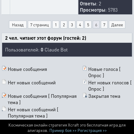
Ответы
: 2
Просмотры
: 5783
Назад
7 страниц
1
2
3
4
5
6
7
Далее
2 чел. читают этот форум (гостей: 2)
Пользователей:
0
Claude Bot
Новые сообщения
Новые голоса [
Опрос ]
Нет новых сообщений
Нет новых голосов [
Опрос ]
Новые сообщения [ Популярная
Закрытая тема
тема ]
Нет новых сообщений [
Популярная тема ]
Космическая онлайн стратегия Xcraft это бесплатная игра для
алигархов.
Пример боя >>
Регистрация >>