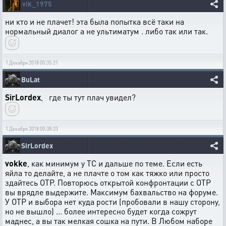
vik_1975
ни кто и не плачет! эта была попытка всё таки на
нормальный диалог а не ультиматум . либо так или так.
1 Декабря 2018 00:35:21
BuLat
SirLordex
, где ты тут плач увидел?
1 Декабря 2018 00:38:33
SirLordex
vokke
, как минимум у ТС и дальше по теме. Если есть
яйла то делайте, а не плачте о том как тяжко или просто
здайтесь ОТР. Повторюсь открытой конфронтации с ОТР
вы врядле выдержите. Максимум бахвальство на форуме.
У ОТР и выбора нет куда рости (пробовали в нашу сторону,
но не вышло) ... более интересно будет когда сожрут
маднес, а вы так мелкая сошка на пути. В Любом наборе