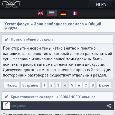
ИГРА
Xcraft форум
»
Зона свободного космоса
»
Общий
форум
Правила общего раздела
При открытии новой темы чётко внятно и понятно
напишите заголовок темы, который должен раскрывать её
суть. Название и описание вашей темы должны быть
понятны и раскрывать смысл начатой вами дискуссии.
Дискуссии должны иметь отношение к проекту Xcraft. Для
посторонних разговоров существует отдельный раздел.
Назад
8 страниц
1
2
3
4
5
6
7
8
Далее
Крысятничество со стороны "СОЮЗНОГО" альянса
sergtoss
Приветствую всех игроков, предупреждаю сразу это