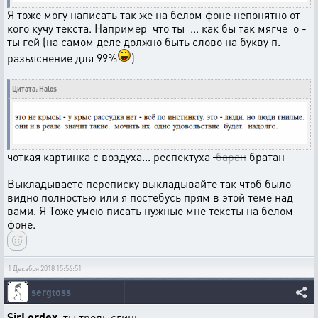
Я тоже могу написать так же на белом фоне непонятно от
кого кучу текста. Например что ты ... как бы так мягче о -
ты гей (на самом деле должно быть слово на букву п.
разьяснение для 99%
)
Цитата: Halos
чоткая картинка с воздуха... респектуха
баран
братан
Выкладываете переписку выкладывайте так чтоб было
видно полностью или я постебусь прям в этой теме над
вами. Я Тоже умею писать нужные мне тексты на белом
фоне.
1 Декабря 2018 15:56:51
sergtoss
SirLordex
, ты троль,сгинь