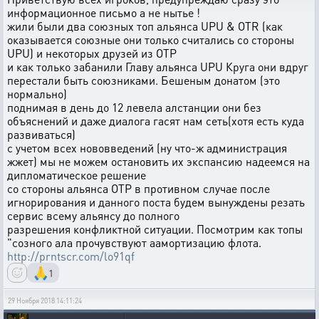
информационное письмо а не нытье !
жили были два союзных топ альянса UPU & OTR (как
оказывается союзные они только считались со стороны
UPU) и некоторых друзей из ОТР
и как только забанили Главу альянса UPU Круга они вдруг
перестали быть союзниками. Бешеным донатом (это
нормально)
поднимая в день до 12 левела алстанции они без
объяснений и даже диалога гасят нам сеть(хотя есть куда
развиваться)
с учетом всех нововведений (ну что-ж администрация
жжет) мы не можем остановить их экспансию надеемся на
дипломатическое решение
со стороны альянса ОТР в противном случае после
игнорирования и данного поста будем вынуждены резать
сервис всему альянсу до полного
разрешения конфликтной ситуации. Посмотрим как топы
"созного ала прочувствуют аамортизацию флота.
http://prntscr.com/lo91qf
🙏
1
29 Ноября 2018 14:11:24