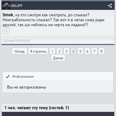
SKLIFF
Smok
, ну ето смотря как смотреть, ро слыхал?
Неиграбельность слыхал? Так вот я в чатах сижу ради
друзей, так шо небоюсь ни черта ни ладана!!!
2 Декабря 2018 02:28:36
Назад
8 страниц
1
2
3
4
5
6
7
8
Далее
Информация
Вы не авторизованы
1 чел. читают эту тему (гостей: 1)