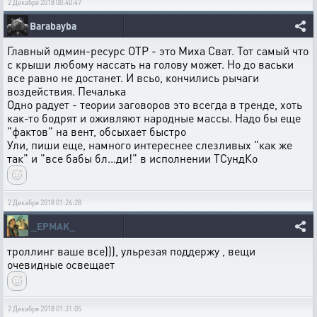
2 Декабря 2018 00:40:47
Barabayba
Главный одмин-ресурс ОТР - это Миха Сват. Тот самый что
с крыши любому нассать на голову может. Но до васьки
все равно не достанет. И всьо, кончились рычаги
воздействия. Печалька
Одно радует - теории заговоров это всегда в тренде, хоть
как-то бодрят и оживляют народные массы. Надо бы еще
"фактов" на вент, обсыхает быстро
Ули, пиши еще, намного интереснее слезливых "как же
так" и "все бабы бл...ди!" в исполнении ТСундКо
2 Декабря 2018 01:26:28
_EPMAK_
троллинг ваше все))), ульрезая поддержу , вещи
очевидные освещает
2 Декабря 2018 01:31:05