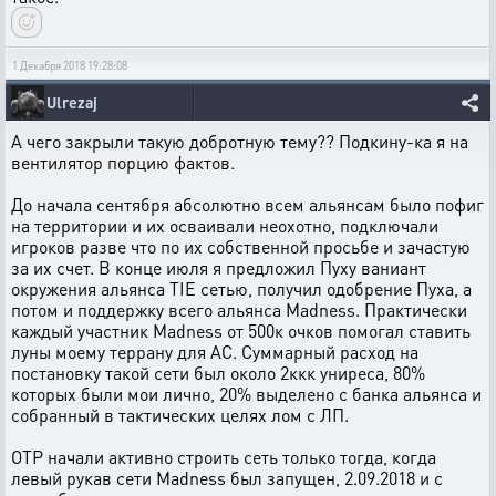
1 Декабря 2018 19:28:08
Ulrezaj
А чего закрыли такую добротную тему?? Подкину-ка я на
вентилятор порцию фактов.
До начала сентября абсолютно всем альянсам было пофиг
на территории и их осваивали неохотно, подключали
игроков разве что по их собственной просьбе и зачастую
за их счет. В конце июля я предложил Пуху ваниант
окружения альянса TIE сетью, получил одобрение Пуха, а
потом и поддержку всего альянса Madness. Практически
каждый участник Madness от 500к очков помогал ставить
луны моему террану для АС. Суммарный расход на
постановку такой сети был около 2ккк униреса, 80%
которых были мои лично, 20% выделено с банка альянса и
собранный в тактических целях лом с ЛП.
ОТР начали активно строить сеть только тогда, когда
левый рукав сети Madness был запущен, 2.09.2018 и с