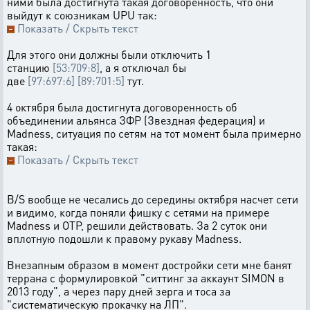
ними была достигнута такая договоренность, что они
выйдут к союзникам UPU так:
Показать / Скрыть текст
Для этого они должны были отключить 1
станцию
[53:709:8]
, а я отключал бы
две
[97:697:6]
[89:701:5]
тут.
4 октября была достигнута договоренность об
объединении альянса ЗФР (Звездная федерация) и
Madness, ситуация по сетям на тот момент была примерно
такая:
Показать / Скрыть текст
B/S вообще не чесались до середины октября насчет сети
и видимо, когда поняли фишку с сетями на примере
Madness и ОТР, решили действовать. За 2 суток они
вплотную подошли к правому рукаву Madness.
Внезапным образом в момент достройки сети мне банят
террана с формулировкой "ситтинг за аккаунт SIMON в
2013 году", а через пару дней зерга и тоса за
"систематическую прокачку на ЛП".