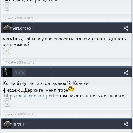
1 Декабря 2018 16:31:35
SirLordex
sergtoss
, забыли у вас спросить что нам делать. Дышать
хоть можно?
1 Декабря 2018 16:34:17
NuTo
Когда будут логи этой войны?? Кончай
фисдеж....Держите меня трое
http://prntscr.com/lpcrka
там похоже и нет уже ни кого.....
1 Декабря 2018 16:56:33
КРУГ1