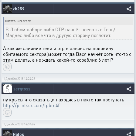
zh259
Цитата: SirLordex
В Любом наборе либо ОТР начнёт воевать с Тень/
Маднес либо всё что в другую сторону поглотит.
А как же слияние тени и отр в альянс на половину
обитаемого сектора(может тогда Вася начнёт хоть что-то с
этим делать, а не ждать какой-то кораблик 6 лет)?
1 Декабря 2018 14:24:22
sergtoss
ну крысы что сказать ,и находясь в пакте так поступать
http://prntscr.com/lpbm4f
1 Декабря 2018 14:57:24
Halos