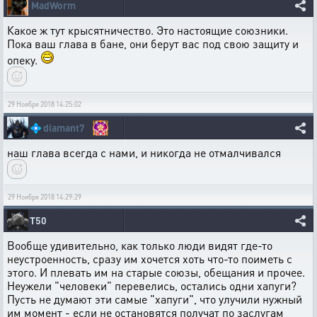
MadWorm
Какое ж тут крысятничество. Это настоящие союзники.
Пока ваш глава в бане, они берут вас под свою защиту и
опеку.
29 Ноября 2018 14:25:02
💠
diamant7
наш глава всегда с нами, и никогда не отмалчивался
29 Ноября 2018 14:29:29
T50
Вообще удивительно, как только люди видят где-то
неустроенность, сразу им хочется хоть что-то поиметь с
этого. И плевать им на старые союзы, обещания и прочее.
Неужели "человеки" перевелись, остались одни хапуги?
Пусть не думают эти самые "хапуги", что улучили нужный
им момент - если не остановятся получат по заслугам