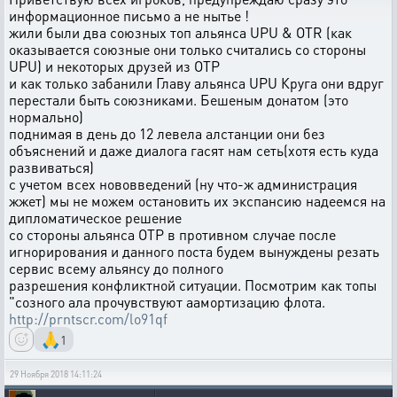
информационное письмо а не нытье !
жили были два союзных топ альянса UPU & OTR (как
оказывается союзные они только считались со стороны
UPU) и некоторых друзей из ОТР
и как только забанили Главу альянса UPU Круга они вдруг
перестали быть союзниками. Бешеным донатом (это
нормально)
поднимая в день до 12 левела алстанции они без
объяснений и даже диалога гасят нам сеть(хотя есть куда
развиваться)
с учетом всех нововведений (ну что-ж администрация
жжет) мы не можем остановить их экспансию надеемся на
дипломатическое решение
со стороны альянса ОТР в противном случае после
игнорирования и данного поста будем вынуждены резать
сервис всему альянсу до полного
разрешения конфликтной ситуации. Посмотрим как топы
"созного ала прочувствуют аамортизацию флота.
http://prntscr.com/lo91qf
🙏
1
29 Ноября 2018 14:11:24