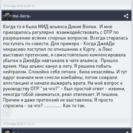
29 Ноября 2018 16:59:13
me-Gera-
Когда то я была МИД альянса Дикие Волки. И мне
приходилось регулярно взаимодействовать с ОТР по
разрешению всяких спорных вопросов. Всегда старалась
поступать по совести. Для примера - Когда ДжейДи
некрасиво поступил по отношению к Курту , а Лекс
выставил претензию, я самостоятельно компенсировала
убытки а ДжейДи навтыкала в чате альянса. Прошло
время. Наш альянс канул в лету. Я решила побыть
нейтралом. Спокойно себе летала , била незасейвы. И тут
вдруг вначале мне снесли комбайны, потом сожрали
аллстанцию и начали выжирать врата. На мой вопрос к
руководству ОТР "за что?" - был простой ответ - извини,
некогда тобой заниматься, реал отвлекает. И тишина.
Причем я даже претензий не выставляла. Я просто
спросила - за что? .............. Как то так.
29 Ноября 2018 17:13:12