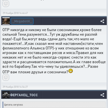
29 Ноября 2018 14:46:47
_MegadetH_
ОТР никогда и никому не были союзниками,кроме более
сильной Тени,разумеется...Тут уж дружбаны не разлей
вода!-Ещё бы,могут ведь сдачи дать так,что мало не
покажется!...И,как сказал мне мой наставник(кстати,член
феликолепного Альянса ОТР)-у них отношение ко всем
игрокам как к поставщикам ресов и мяса.Правил для них
никаких нет и не было никогда-сервис снести это как
здрасте и расценивается положительно.А их главе вообще
всё по барабану.Так что-чему ты удивляешься?...Разве
ОТР вам плохие друзья и союзнички?
29 Ноября 2018 14:54:27
ФЕРГАНЕЦ_ТОСС
Цитата: sergtoss