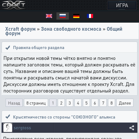
ИГРА
Xcraft форум
»
Зона свободного космоса
»
Общий
форум
Правила общего раздела
При открытии новой темы чётко внятно и понятно
напишите заголовок темы, который должен раскрывать её
суть. Название и описание вашей темы должны быть
понятны и раскрывать смысл начатой вами дискуссии.
Дискуссии должны иметь отношение к проекту Xcraft. Для
посторонних разговоров существует отдельный раздел.
Назад
8 страниц
1
2
3
4
5
6
7
8
Далее
Крысятничество со стороны "СОЮЗНОГО" альянса
sergtoss
Приветствую всех игроков, предупреждаю сразу это