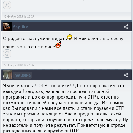
29 Ноября 2018 14:39:38
Sky-fire
Страдайте, заслужили видать
И мои обиды в сторону
вашего алла еще в силе
29 Ноября 2018 14:46:32
natusika
Я уписиваюсь!!! ОТР союзники!!! До тех пор пока им это
выгодно!! sergtoss, наш ал это прошел по полной
программе и до сих пор проходит, ну и ОТР в ответ по
возможности нашей получает пинков иногда. И я помню
как Вы порвали с нами все пакты и стали друзьями ОТР,
хотя мы просили помощи от Вас и предполагали такой
вариант, который и озвучивали в то время вашему алу. Ну
не захотели и получите результат. Приветствую в отряде
разведенных алов о дружбе от ОТР.