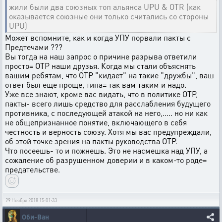
жили были два союзных топ альянса UPU & OTR (как
оказывается союзные они только считались со стороны
UPU)
Может вспомните, как и когда УПУ порвали пакты с
Предтечами ???
Вы тогда на наш запрос о причине разрыва ответили
просто= ОТР наши друзья. Когда мы стали объяснять
вашим ребятам, что ОТР "кидает" на такие "дружбы", ваш
ответ был еще проще, типа= так вам таким и надо.
Уже все знают, кроме вас видать, что в политике ОТР,
пакты- всего лишь средство для расслабления будущего
противника, с последующей атакой на него,..... но ни как
не общепризнанное понятие, включающего в себя
честность и верность союзу. Хотя мы вас предупреждали,
об этой точке зрения на пакты руководства ОТР.
Что посеешь- то и пожнешь. Это не насмешка над УПУ, а
сожаление об разрушенном доверии и в каком-то роде=
предательстве.
29 Ноября 2018 15:01:33
Оби-Ван