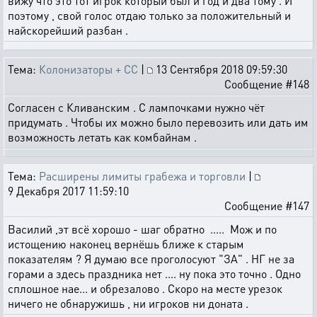
вижу что это тот игрок который был и год и два тому . И
поэтому , свой голос отдаю только за положительный и
найскорейший разбан .
Тема:
Колонизаторы + СС
|
13 Сентября 2018 09:59:30
Сообщение #148
Согласен с Кливанским . С лампочками нужно чёт
придумать . Чтобы их можно было перевозить или дать им
возможность летать как комбайнам .
Тема:
Расширены лимиты грабежа и торговли
|
9 Декабря 2017 11:59:10
Сообщение #147
Василий ,эт всё хорошо - шаг обратно ..... Мож и по
истощению наконец вернёшь ближе к старым
показателям ? Я думаю все проголосуют "ЗА" . НГ не за
горами а здесь праздника нет .... ну пока это точно . Одно
сплошное нае... и обрезалово . Скоро на месте урезок
ничего не обнаружишь , ни игроков ни доната .