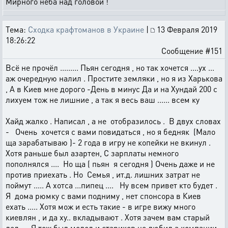
Мирного неба над головой !
Тема:
Сходка крафтоманов в Украине
|
13 Февраля 2019
18:26:22
Сообщение #151
Всё не прочёл ......... Пьян сегодня , но так хочется ....ух ...
аж очередную налил . Простите земляки , но я из Харькова
, А в Киев мне дорого -День в минус Да и на Хундай 200 с
лихуем тож не лишние , а так я весь ваш ...... всем ку
Хайд жалко . Написал , а не отобразилось . В двух словах
- Очень хочется с вами повидаться , но я бедняк (Мало
ща зарабатываю )- 2 года в игру не копейки не вкинул .
Хотя раньше был азартен, С зарплаты немного
пополнялся .... Но ща ( пьян я сегодня ) Очень даже и не
против приехать . Но Семья , ит.д. лишних затрат не
поймут ..... А хотса ...пипец .... Ну всем привет кто будет .
Я дома рюмку с вами подниму , нет спонсора в Киев
ехать ..... Хотя мож и есть такие - в игре вижу много
киевлян , и да ху.. вкладывают . Хотя зачем вам старый
дед .... Я тож был молод и стариков не любил а компании