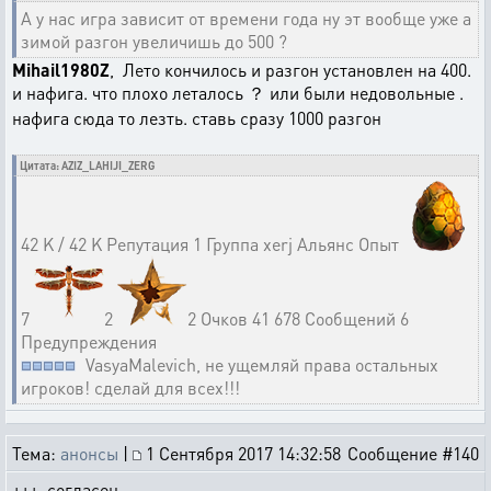
А у нас игра зависит от времени года ну эт вообще уже а
зимой разгон увеличишь до 500 ?
Mihail1980Z
, Лето кончилось и разгон установлен на 400.
и нафига. что плохо леталось ？ или были недовольные .
нафига сюда то лезть. ставь сразу 1000 разгон
Цитата: AZIZ_LAHIJI_ZERG
42 K / 42 K Репутация 1 Группа xerj Альянс Опыт
7
2
2 Очков 41 678 Сообщений 6
Предупреждения
VasyaMalevich, не ущемляй права остальных
игроков! сделай для всех!!!
Тема:
анонсы
|
1 Сентября 2017 14:32:58
Сообщение #140
+++ согласен