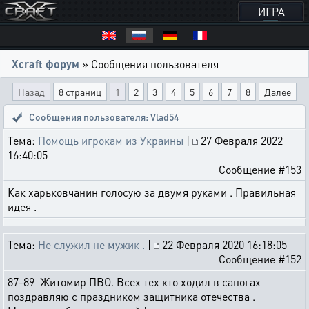
ИГРА
Xcraft форум
» Сообщения пользователя
Назад
8 страниц
1
2
3
4
5
6
7
8
Далее
Сообщения пользователя: Vlad54
Тема:
Помощь игрокам из Украины
|
27 Февраля 2022
16:40:05
Сообщение #153
Как харьковчанин голосую за двумя руками . Правильная
идея .
Тема:
Не служил не мужик .
|
22 Февраля 2020 16:18:05
Сообщение #152
87-89 Житомир ПВО. Всех тех кто ходил в сапогах
поздравляю с праздником защитника отечества .