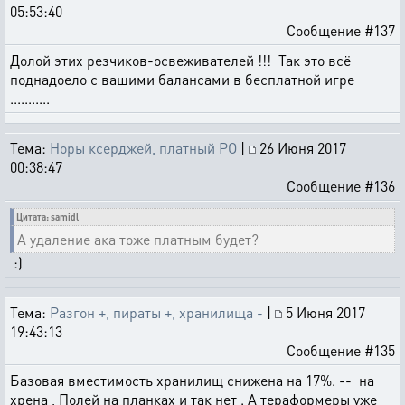
05:53:40
Сообщение #137
Долой этих резчиков-освеживателей !!! Так это всё
поднадоело с вашими балансами в бесплатной игре
...........
Тема:
Норы ксерджей, платный РО
|
26 Июня 2017
00:38:47
Сообщение #136
Цитата: samidl
А удаление ака тоже платным будет?
:)
Тема:
Разгон +, пираты +, хранилища -
|
5 Июня 2017
19:43:13
Сообщение #135
Базовая вместимость хранилищ снижена на 17%. -- на
хрена , Полей на планках и так нет . А тераформеры уже