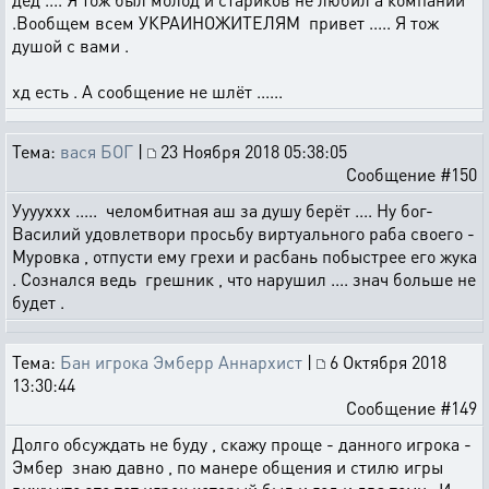
.Вообщем всем УКРАИНОЖИТЕЛЯМ привет ..... Я тож
душой с вами .
хд есть . А сообщение не шлёт ......
Тема:
вася БОГ
|
23 Ноября 2018 05:38:05
Сообщение #150
Ууууххх ..... челомбитная аш за душу берёт .... Ну бог-
Василий удовлетвори просьбу виртуального раба своего -
Муровка , отпусти ему грехи и расбань побыстрее его жука
. Сознался ведь грешник , что нарушил .... знач больше не
будет .
Тема:
Бан игрока Эмберр Аннархист
|
6 Октября 2018
13:30:44
Сообщение #149
Долго обсуждать не буду , скажу проще - данного игрока -
Эмбер знаю давно , по манере общения и стилю игры