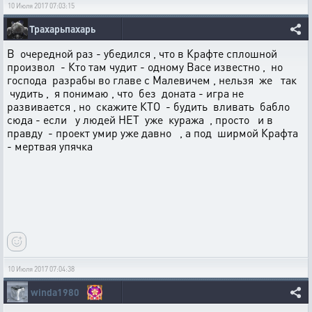
10 Июля 2017 07:03:15
Трахарьпахарь
В очередной раз - убедился , что в Крафте сплошной
произвол - Кто там чудит - одному Васе известно , но
господа разрабы во главе с Малевичем , нельзя же так
чудить , я понимаю , что без доната - игра не
развивается , но скажите КТО - будить вливать бабло
сюда - если у людей НЕТ уже куража , просто и в
правду - проект умир уже давно , а под ширмой Крафта
- мертвая упячка
10 Июля 2017 07:04:38
winda1980