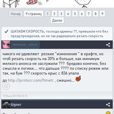
Назад
9 страниц
1
2
3
4
5
6
7
8
9
Далее
ШАТАЕМ СКОРОСТЬ, господа админы ??
,
привыкли что без
предупреждения, но не так радикально резать скорость
WOMAN_VIRUS
никого не удивляют резкие "изменения " в крафте, но
чтоб резать скорость на 30% и больше, как минимум
мелкого анонса не заслужили ??? бредово конечно, без
смысла и логики.... что дальше ???? по списку режем или
так, на бум ??? скорость крыс с 836 упала
до
http://prntscr.com/ftmetr
, смешно...
10 Июля 2017 00:33:15
Signer