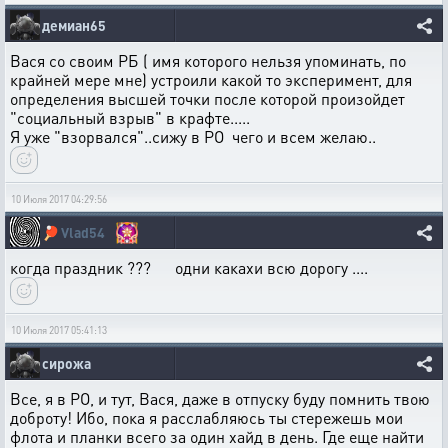
демиан65
Вася со своим РБ ( имя которого нельзя упоминать, по
крайней мере мне) устроили какой то эксперимент, для
определения высшей точки после которой произойдет
"социальный взрыв" в крафте.....
Я уже "взорвался"..сижу в РО чего и всем желаю..
10 Июля 2017 04:29:56
🏓
Vlad54
когда праздник ??? одни какахи всю дорогу ....
10 Июля 2017 05:41:13
сирожа
Все, я в РО, и тут, Вася, даже в отпуску буду помнить твою
доброту! Ибо, пока я расслабляюсь ты стережешь мои
флота и планки всего за один хайд в день. Где еще найти