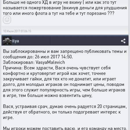
Больше не одного ХД в игру не вкину ( или как это тут
называется пожертвование )вкинув деньги для улудшения
того или иного флота а тут на тебе и тут порезано ???
10 Июля 2017 07:06:15
Ilya
Вы заблокированны и вам запрещено публиковать темы и
сообщения до: 26 июл 2017 14:50.
Заблокировал: VasyaMalevich
Причина: Всем здрасти, Вася очень чувствует себя
конфортно и крутовертит игрой как хочет, точнее
закручивает гайки, для тех кто не донатит, или играет
долго, для молодых играков он поднимает цены, поводом
для этого служит популярность игры, чем больше играков
в игре, тем больше можно взвентить цену,
Вася, устраивая срач, думаю очень радуется 20 страницам,
действуя от обратного, он только подогревает интерес к
игре.
Мы игроки можем поставить васю, и его команду на место,