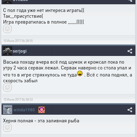
С пол года уже нет интереса играть((
Так,,,присутствие(
Игра превратилась в полное ,,,,,,,(((((
10 Июля 2017 06:38:55
serjogi
Васька походу вчера всё под шумок и кромсал пока по
утру 2 часа сервак лежал. Сервак наверно со стола упал и
что то в игре стряхнулось не туда
. Всё с пола поднял, а
скорость забыл
10 Июля 2017 06:58:53
winda1980
Херня полная - эта заливная рыба