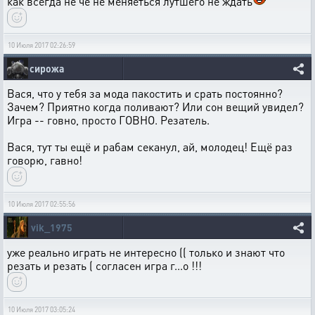
как всегда не че не меняеться лутшего не ждать
10 Июля 2017 02:26:59
сирожа
Вася, что у тебя за мода пакостить и срать постоянно?
Зачем? Приятно когда поливают? Или сон вещий увидел?
Игра -- говно, просто ГОВНО. Резатель.
Вася, тут ты ещё и рабам секанул, ай, молодец! Ещё раз
говорю, гавно!
10 Июля 2017 02:55:56
vik_1975
уже реально играть не интересно (( только и знают что
резать и резать ( согласен игра г...о !!!
10 Июля 2017 03:05:24