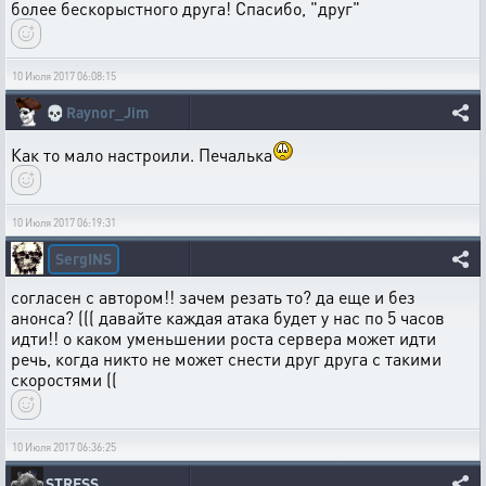
более бескорыстного друга! Спасибо, "друг"
10 Июля 2017 06:08:15
💀
Raynor_Jim
Как то мало настроили. Печалька
10 Июля 2017 06:19:31
SergINS
согласен с автором!! зачем резать то? да еще и без
анонса? ((( давайте каждая атака будет у нас по 5 часов
идти!! о каком уменьшении роста сервера может идти
речь, когда никто не может снести друг друга с такими
скоростями ((
10 Июля 2017 06:36:25
STRESS