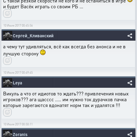
С такой резкой скорости не кого и не останиться в игре
и будет Васёк играть со своим РБ ...
10 Июля 2017 00:45:56
Сергей_Кливанский
а чему тут удивляться, всё как всегда без анонса и не в
лучшую сторону
10 Июля 2017 00:49:45
Leya
Викуль а что от идиотов то ждать??? привлечения новых
игроков??? ага щасссс ..... им нужно ток дурачков пачка
которые зарегаются вдонатят норм так и удалятся !!!
10 Июля 2017 00:50:11
Zoranis