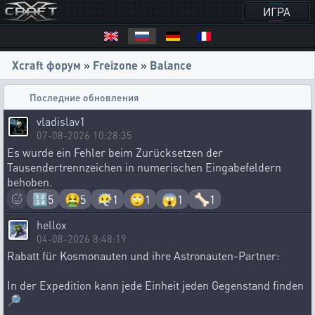
ИГРА
Xcraft форум
»
Freizone
»
Balance
Последние обновления
vladislav1
07-08-2026 10:28:35
Es wurde ein Fehler beim Zurücksetzen der
Tausendertrennzeichen in numerischen Eingabefeldern
behoben.
🔢
🤮
😶‍🌫️
🙄
😱
🦴
5
5
1
1
1
1
hellox
04-08-2026 8:48:19
Rabatt für Kosmonauten und ihre Astronauten-Partner:
In der Expedition kann jede Einheit jeden Gegenstand finden
🔎