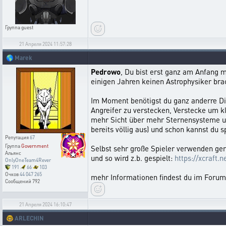
Группа
guest
21 Апреля 2024 11:57:28
🌎
Marek
Pedrowo
, Du bist erst ganz am Anfang mi
einigen Jahren keinen Astrophysiker brach
Im Moment benötigst du ganz anderre Di
Angreifer zu verstecken, Verstecke um 
mehr Sicht über mehr Sternensysteme um 
bereits völlig aus) und schon kannst du s
Репутация
67
Группа
Government
Selbst sehr große Spieler verwenden ger
Альянс
und so wird z.b. gespielt:
https://xcraft
OnlyOneTeam4Rever
191
66
103
Очков
44 047 265
mehr Informationen findest du im Forum 
Сообщений
792
21 Апреля 2024 16:10:47
🤓
ARLECHIN