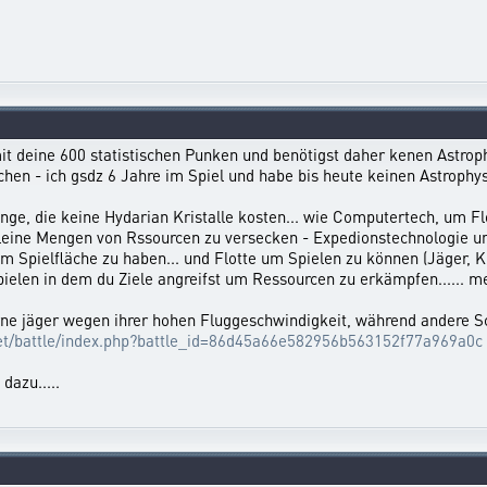
t deine 600 statistischen Punken und benötigst daher kenen Astrophysi
en - ich gsdz 6 Jahre im Spiel und habe bis heute keinen Astrophysik
nge, die keine Hydarian Kristalle kosten... wie Computertech, um F
kleine Mengen von Rssourcen zu versecken - Expedionstechnologie u
Spielfläche zu haben... und Flotte um Spielen zu können (Jäger, Kl
pielen in dem du Ziele angreifst um Ressourcen zu erkämpfen...... meh
ne jäger wegen ihrer hohen Fluggeschwindigkeit, während andere Sch
.net/battle/index.php?battle_id=86d45a66e582956b563152f77a969a0c
dazu.....