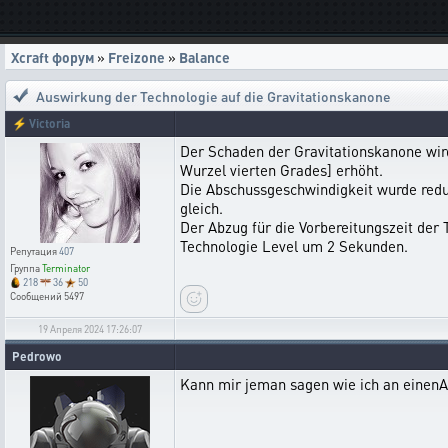
Xcraft форум
»
Freizone
»
Balance
Auswirkung der Technologie auf die Gravitationskanone
⚡
Victoria
Der Schaden der Gravitationskanone wird
Wurzel vierten Grades] erhöht.
Die Abschussgeschwindigkeit wurde reduz
gleich.
Der Abzug für die Vorbereitungszeit der 
Technologie Level um 2 Sekunden.
Репутация
407
Группа
Terminator
218
36
50
Сообщений
5497
19 Апреля 2024 17:26:07
Pedrowo
Kann mir jeman sagen wie ich an einen