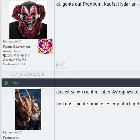
du gehts auf Premium, kaufst Hydarian-Kr
Репутация
77
Группа
Government
Альянс
Тень
290
93
311
Очков
65 874 288
Сообщений
173
21 Апреля 2024 23:30:33
🐉
_KIM_
das ist schon richtig - aber Astrophysike
und das Update umd as es eigentlich geht-
Репутация
22
Группа
toss