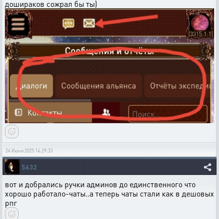
дошираков сожрал бы ты)
24 Июня 2025 14:29:33
5632
вот и добрались ручки админов до единственного что
хорошо работало-чаты..а теперь чаты стали как в дешовых
рпг