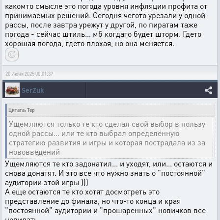
какомто смысле это погода уровня инфляции профита от
принимаемых решений. Сегодня чегото урезали у одной
рассы, после завтра урежут у другой, по пиратам таже
погода - сейчас штиль... мб когдато будет шторм. Гдето
хорошая погода, гдето плохая, но она меняется.
20 Июня 2025 00:01:37
SerZuk
Цитата: Tep
Ущемляются только те кто сделал свой выбор в пользу
одной рассы... или те кто выбрал определённую
стратегию развития и игры и которая пострадала из за
нововведений
Ущемляются те кто задонатил... и уходят, или... остаются и
снова донатят. И это все что нужно знать о "постоянной"
аудитории этой игры )))
А еще остаются те кто хотят досмотреть это
представление до финала, но что-то конца и края
"постоянной" аудитории и "прошаренных" новичков все
невидать.