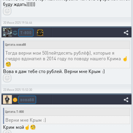
буду ждать))))))
20 Июня 2025 19:54:46
T-800
⚖️
Цитата: вова88
Тогда верни мои 50(пейтдесять рублëф), которые я
счедро вдонатил в 2014 году по поводу нашего Крима ☝
🧐
Вова я дам тебе сто рублей. Верни мне Крым :)
23 Июня 2025 15:52:30
вова88
🌼
Цитата: T-800
Верни мне Крым :)
Крим мой☝🧐