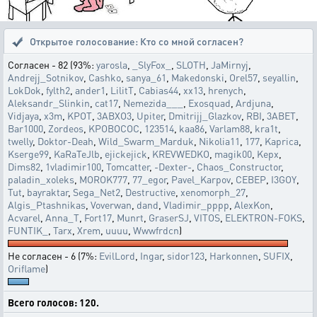
Открытое голосование:
Кто со мной согласен?
Согласен - 82 (93%:
yarosla
,
_SlyFox_
,
SLOTH
,
JaMirnyj
,
Andrejj_Sotnikov
,
Cashko
,
sanya_61
,
Makedonski
,
Orel57
,
seyallin
,
LokDok
,
fylth2
,
ander1
,
LilitT
,
Cabias44
,
хх13
,
hrenych
,
Aleksandr_Slinkin
,
cat17
,
Nemezida___
,
Exosquad
,
Ardjuna
,
Vidjaya
,
x3m
,
KPOT
,
3ABXO3
,
Upiter
,
Dmitrijj_Glazkov
,
RBI
,
3ABET
,
Bar1000
,
Zordeos
,
KPOBOCOC
,
123514
,
kaa86
,
Varlam88
,
kra1t
,
twelly
,
Doktor-Deah
,
Wild_Swarm_Marduk
,
Nikolia11
,
177
,
Kaprica
,
Kserge99
,
KaRaTeJlb
,
ejickejick
,
KREVWEDKO
,
magik00
,
Kepx
,
Dims82
,
1vladimir100
,
Tomcatter
,
-Dexter-
,
Chaos_Constructor
,
paladin_xoleks
,
MOROK777
,
77_egor
,
Pavel_Karpov
,
CEBEP
,
I3GOY
,
Tut
,
bayraktar
,
Sega_Net2
,
Destructive
,
xenomorph_27
,
Algis_Ptashnikas
,
Voverwan
,
dand
,
Vladimir_pppp
,
AlexKon
,
Acvarel
,
Anna_T
,
Fort17
,
Munrt
,
GraserSJ
,
VITOS
,
ELEKTRON-FOKS
,
FUNTIK_
,
Tarx
,
Xrem
,
uuuu
,
Wwwfrdcn
)
Не согласен - 6 (7%:
EvilLord
,
Ingar
,
sidor123
,
Harkonnen
,
SUFIX
,
Oriflame
)
Всего голосов: 120.