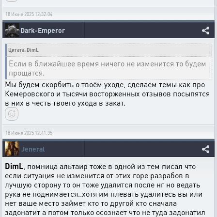
18 Июня 2025 12:32:04
Dark-Emperor
Цитата: DimL
Если в ближайшее время ничего не изменится то будем
прощатся.
Мы будем скорбить о твоём уходе, сделаем темы как про
Кемеровского и тысячи восторженных отзывов посыпятся
в них в честь твоего ухода в закат.
18 Июня 2025 12:41:35
Jeneral
DimL
, помница альтаир тоже в одной из тем писал что
если ситуация не изменится от этих горе разрабов в
лучшую сторону то он тоже удалится после нг но ведать
рука не поднимается..хотя им плевать удалитесь вы или
нет ваше место займет кто то другой кто сначала
задонатит а потом только осознает что не туда задонатил