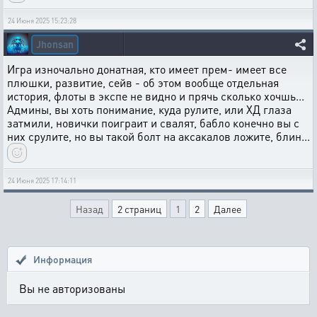
24 Июня 2025 15:23:28
Jhonsan
Игра изночально донатная, кто имеет прем- имеет все
плюшки, развитие, сейв - об этом вообще отдельная
история, флоты в экспе не видно и прячь сколько хочшь...
Админы, вы хоть понимание, куда рулите, или ХД глаза
затмили, новички поиграит и свалят, бабло конечно вы с
них срулите, но вы такой болт на аксакалов ложите, блин...
24 Июня 2025 17:14:11
Назад
2 страниц
1
2
Далее
Информация
Вы не авторизованы