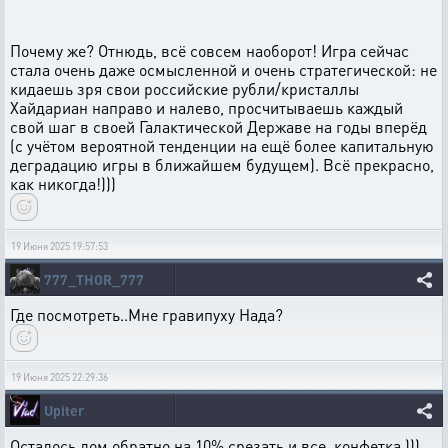
Почему же? Отнюдь, всё совсем наоборот! Игра сейчас
стала очень даже осмысленной и очень стратегической: не
кидаешь зря свои российские рубли/кристаллы
Хайдариан направо и налево, просчитываешь каждый
свой шаг в своей Галактической Державе на годы вперёд
(с учётом вероятной тенденции на ещё более капитальную
деградацию игры в ближайшем будущем). Всё прекрасно,
как никогда!)))
19 Июня 2025 19:57:53
777_THOR_777
Где посмотреть..Мне гравипуху Нада?
19 Июня 2025 22:29:36
Upiter
Осталось лом обратно на 10% срезать и все, конфетка )))