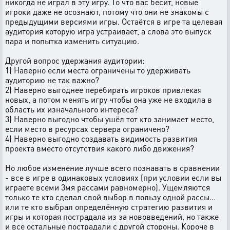
никогда не играл в эту игру. То что вас бесит, новые
игроки даже не осознают, потому что они не знакомы с
предыдущими версиями игры. Остаётся в игре та целевая
аудитория которую игра устраивает, а слова это выпуск
пара и попытка изменить ситуацию.
Другой вопрос удержания аудитории:
1) Наверно если места ограничены то удерживать
аудиторию не так важно?
2) Наверно выгоднее перебирать игроков привлекая
новых, а потом менять игру чтобы она уже не входила в
область их изначального интереса?
3) Наверно выгодно чтобы ушёл тот кто занимает место,
если место в ресурсах сервера ограничено?
4) Наверно выгодно создавать видимость развития
проекта вместо отсутствия какого либо движения?
Но любое изменение лучше всего познавать в сравнении
- все в игре в одинаковых условиях (при условии если вы
играете всеми 3мя рассами равномерно). Ущемляются
только те кто сделал свой выбор в пользу одной рассы...
или те кто выбрал определённую стратегию развития и
игры и которая пострадала из за нововведений, но также
и все остальные пострадали с другой стороны. Короче в