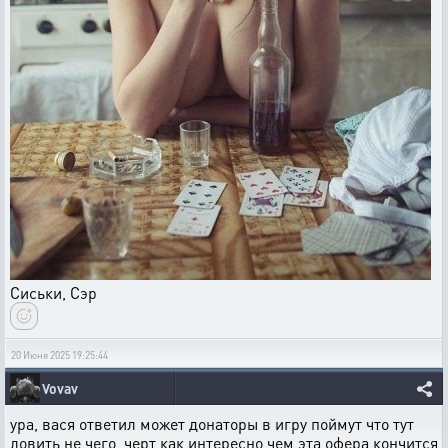
С
иськи, Сэр
20 Июня 2025 19:25:44
Vovav
ура, вася ответил может донаторы в игру поймут что тут
ловить не чего ,черт как интересно чем эта офера кончится