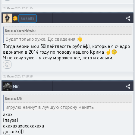
20 Июня 2025 12:41:15
вова88
🌼
Цитата: VasyaMalevich
Будет только хуже. До свидания 👋
Тогда верни мои 50(пейтдесять рублëф), которые я счедро
вдонатил в 2014 году по поводу нашего Крима ☝🧐
Я не хочу хуже - я хочу мороженное, лето и сиськи.
20 Июня 2025 17:38:28
Min
Цитата: SAN
игрулю начнут в лучшую сторону менять
ахах
(пауза)
ахахахахахахахаха
до слёз)))