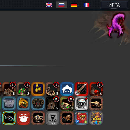
ИГРА
3
8
2
5
4
5
3