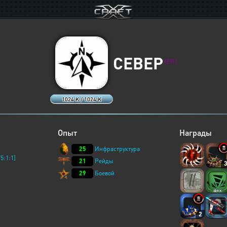
CEBEP
XERJ
1024 K / 1024 K
Опыт
Награды
25
Инфраструктура
5:1:1]
21
Рейды
29
Боевой
2