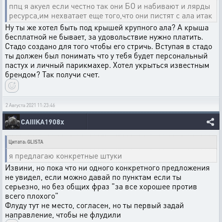
ппц я акуел если честно так они БО и набивают и лярды
ресурса,им нехватает еще того,что они пистят с ала итак
Ну ты же хотел быть под крышей крупного ала? А крыша
бесплатной не бывает, за удовольствие нужно платить.
Стадо создано для того чтобы его стричь. Вступая в стадо
ты должен был понимать что у тебя будет персональный
пастух и личный парикмахер. Хотел укрыться известным
брендом? Так получи счет.
2 Августа 2021 11:23:46
CAIIIKA1908x
Цитата: GLISTA
я предлагаю конкретные штуки
Извини, но пока что ни одного конкретного предложения
не увидел, если можно давай по пунктам если ты
серьезно, но без общих фраз "за все хорошее против
всего плохого"
Флуду тут не место, согласен, но ты первый задай
направление, чтобы не флудили