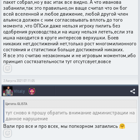
пакет собрал,но у вас итак все видно. А что иванова
забанили,так это правильно,он ваще считал что он бог
всей вселенной и любое движение, любой другой член
альянса должен с ним согласовывать вплоть до того
момента ,что ОПСки даже нельзя игроку пилить без
одобрения руководства,и на ишку нельзя лететь,если эта
ишка находится в круге интересов верхушки. Боев
никаких нет,достижений нет,только рост многомилионного
состояния и статистики больше достижений никаких.
Я все это считаю незаконным и не игровым моментом,ибо
принцип состязательности тут отсутсвует,вовсе
2 Августа 2021 07:11:05
Vitaly
Цитата: GLISTA
тут сново я прошу обратить внимание администрации на
данное нарушение
Вали про все и про всех, мы попкорном затаились 🤗