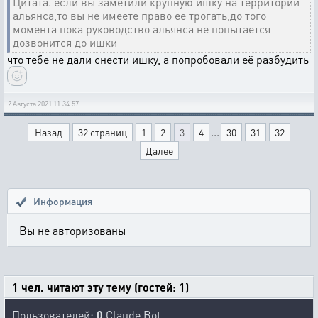
Цитата. если вы заметили крупную ишку на территории
альянса,то вы не имеете право ее трогать,до того
момента пока руководство альянса не попытается
дозвонится до ишки
что тебе не дали снести ишку, а попробовали её разбудить
2 Августа 2021 11:34:57
...
Назад
32 страниц
1
2
3
4
30
31
32
Далее
Информация
Вы не авторизованы
1 чел. читают эту тему (гостей: 1)
Пользователей:
0
Claude Bot