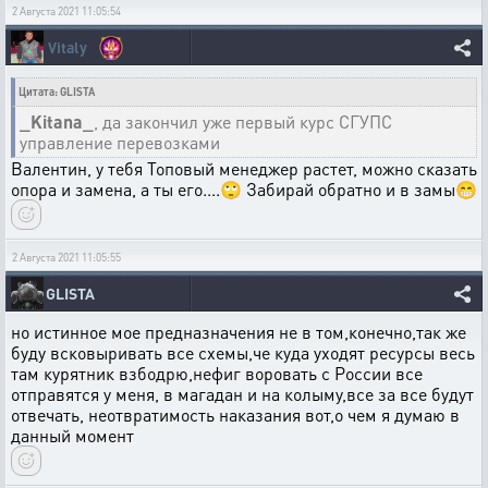
2 Августа 2021 11:05:54
Vitaly
Цитата: GLISTA
_Kitana_
, да закончил уже первый курс СГУПС
управление перевозками
Валентин, у тебя Топовый менеджер растет, можно сказать
опора и замена, а ты его....🙄 Забирай обратно и в замы😁
2 Августа 2021 11:05:55
GLISTA
но истинное мое предназначения не в том,конечно,так же
буду всковыривать все схемы,че куда уходят ресурсы весь
там курятник взбодрю,нефиг воровать с России все
отправятся у меня, в магадан и на колыму,все за все будут
отвечать, неотвратимость наказания вот,о чем я думаю в
данный момент