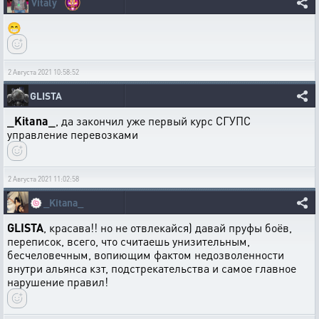
Vitaly
😁
2 Августа 2021 10:58:52
GLISTA
_Kitana_
, да закончил уже первый курс СГУПС
управление перевозками
2 Августа 2021 11:02:58
🍥
_Kitana_
GLISTA
, красава!! но не отвлекайся) давай пруфы боёв,
переписок, всего, что считаешь унизительным,
бесчеловечным, вопиющим фактом недозволенности
внутри альянса кзт, подстрекательства и самое главное
нарушение правил!