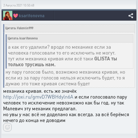
2 Августа 2021 10:50:48
💖
ksarifonovna
Цитата: Valentin999
Цитата: ksarifonovna
а как его удалили? вроде по механике если за
человека голосовали то его исключить не могут.
тут или механика кривая или всё таки
GLISTA ты
только трусишь нам.
ну пару голосов было, возможно механика кривая, но
если из за пару голосов нельзя исключить будет, то я
думаю это тоже кривая система будет
механика кривая. есть же значёк
http://joxi.ru/gmvD7WBHdyln6A
и если голосовало пару
человек то исключение невозможно как бы год. ну так
Малевич эту механик предлагал.
но увы у нас всё не доделано как всегда. за всё берёмся
нечего до конца не доводим