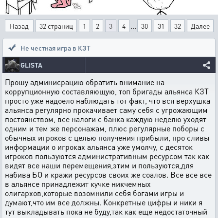
...
Назад
32 страниц
1
2
3
4
30
31
32
Далее
Не честная игра в КЗТ
GLISTA
Прошу админисрацию обратить внимание на
коррупционную составляющую, топ бригады альянса КЗТ
просто уже надоело наблюдать тот факт, что вся верхушка
альянса регулярно прокачивает саму себя с угрожающим
постоянством, все налоги с банка каждую неделю уходят
одним и тем же персонажам, плюс регулярные поборы с
обычных игроков с целью получения прибыли, про сливы
информации о игроках альянса уже умолчу, с десяток
игроков пользуются административным ресурсом так как
видят все наши перемещения,этим и пользуются,для
набива БО и кражи ресурсов своих же соалов. Все все все
в альянсе принадлежит кучке никчемных
олигархов,которые возомнили себя богами игры и
думают,что им все должны. Конкретные цифры и ники я
тут выкладывать пока не буду,так как еще недостаточный