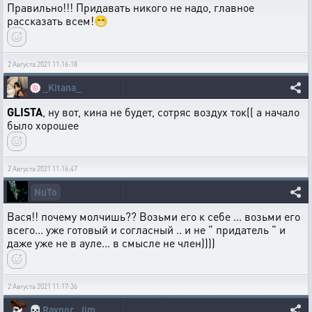
Правильно!!! Придавать никого не надо, главное
рассказать всем!😁
2 Августа 2021 11:16:18
🍥
_Kitana_
GLISTA
, ну вот, кина не будет, сотряс воздух ток(( а начало
было хорошее
2 Августа 2021 11:16:47
NuTo
Вася!! почему молчишь?? Возьми его к себе ... возьми его
всего... уже готовый и согласный .. и не " придатель " и
даже уже не в ауле... в смысле не член))))
2 Августа 2021 11:17:36
💀
Raynor_Jim