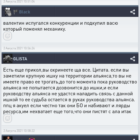
2 Августа 2021 10:51:04
🏴
Black
валентин испугался конкуренции и подкупил васю
который поменял механику.
2 Августа 2021 10:56:24
GLISTA
Есть еще прикол,вы охринеете ща все. Цитата. если вы
заметили крупную ишку на территории альянса,то вы не
имеете право ее трогать,до того момента пока руководство
альянса не попытается дозвонится до ишки,и если
руководству альянса не удастся наладить связь с данной
ишкой то ее судьба остается в руках руководства альянса.
ппц я акуел если честно так они БО и набивают и лярды
ресурса,им нехватает еще того,что они пистят с ала итак
2 Августа 2021 10:58:22