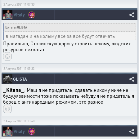
2 Августа 2021 11:07:30
Vitaly
Цитата: GLISTA
в магадан и на колыму,все за все будут отвечать
Правильно, Сталинскую дорогу строить некому, людских
ресурсов нехватат
2 Августа 2021 11:09:33
GLISTA
_Kitana_
, Маш я не придатель, сдавать,никому ниче не
буду,уязвимости тоже показывать небуду,я не придатель,я
борец с антинародным режимом, это разное
2 Августа 2021 11:13:40
Vitaly