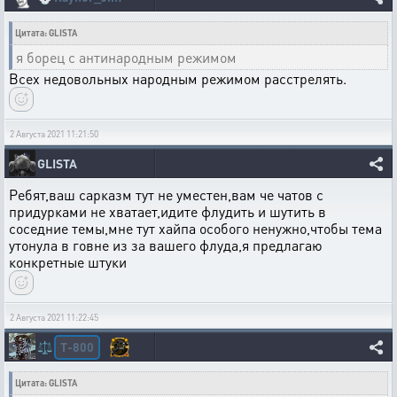
Цитата: GLISTA
я борец с антинародным режимом
Всех недовольных народным режимом расстрелять.
2 Августа 2021 11:21:50
GLISTA
Ребят,ваш сарказм тут не уместен,вам че чатов с
придурками не хватает,идите флудить и шутить в
соседние темы,мне тут хайпа особого ненужно,чтобы тема
утонула в говне из за вашего флуда,я предлагаю
конкретные штуки
2 Августа 2021 11:22:45
T-800
⚖️
Цитата: GLISTA