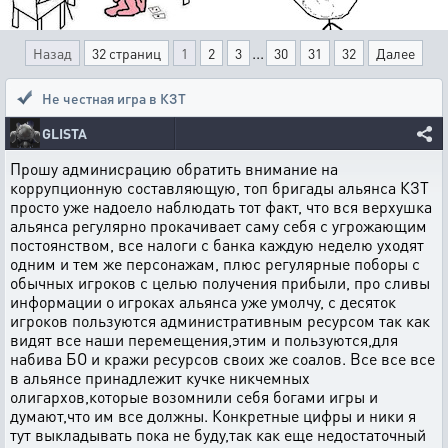
...
Назад
32 страниц
1
2
3
30
31
32
Далее
Не честная игра в КЗТ
GLISTA
Прошу админисрацию обратить внимание на
коррупционную составляющую, топ бригады альянса КЗТ
просто уже надоело наблюдать тот факт, что вся верхушка
альянса регулярно прокачивает саму себя с угрожающим
постоянством, все налоги с банка каждую неделю уходят
одним и тем же персонажам, плюс регулярные поборы с
обычных игроков с целью получения прибыли, про сливы
информации о игроках альянса уже умолчу, с десяток
игроков пользуются административным ресурсом так как
видят все наши перемещения,этим и пользуются,для
набива БО и кражи ресурсов своих же соалов. Все все все
в альянсе принадлежит кучке никчемных
олигархов,которые возомнили себя богами игры и
думают,что им все должны. Конкретные цифры и ники я
тут выкладывать пока не буду,так как еще недостаточный