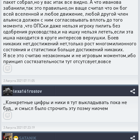
пакет собрал,но у вас итак все видно. А что иванова
забанили,так это правильно,он ваще считал что он бог
всей вселенной и любое движение, любой другой член
альянса должен с ним согласовывать вплоть до того
момента ,что ОПСки даже нельзя игроку пилить без
одобрения руководства,и на ишку нельзя лететь,если эта
ишка находится в круге интересов верхушки. Боев
никаких нет,достижений нет,только рост многомилионного
состояния и статистики больше достижений никаких.
Я все это считаю незаконным и не игровым моментом,ибо
принцип состязательности тут отсутсвует,вовсе
2 Августа 2021 07:11:05
lexa161rostov
,,Конкретные цифры и ники я тут выкладывать пока не
буд,, и смысл было строчить эту поэму ниочем
2 Августа 2021 07:23:19
😷
SATANIK