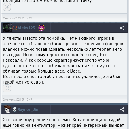
Вобщем то на этом можно поставить точку.
2 Августа 2021 09:19:28
📿
Aleks125
У глисты вместо рта помойка. Нет ни одного игрока в
альянсе кого бы он не облил грязью. Терпению офицеров
альянса можно позавидовать, несколько лет терпели его
выходки. Но и этому терпению пришёл конец. Его
наказали. И как хорошо характеризует его то что он
сделал после этого - побежал жаловаться к тому кого
обливал грязью больше всех, к Васе.
Вест после сноса хотябы просто тихо удалился, хотя был
такой же пустозвон.
2 Августа 2021 09:40:49
💀
Raynor_Jim
Это ваши внутренние проблемы. Хотя в принципе кидай
ещё говно на вентилятор, может сра4 интересный выйдет.