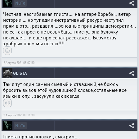
NuTo
Честная ,несгибаемая глиста.... на алтаре борьбы., ветер
истории.... но тут административный ресурс наступил
прям в это... раздавил....основные принципы демократии...
но ее так просто не возьмёшь.. глисту.. она булочку
покушает... и еще про сенат расскажет., Безумству
храбрых поем мы песню!!!!
2 Августа 2021 08:07:50
GLISTA
Так я тут один самый смелый и отважный,не боюсь
бросить вызов этой чудовищной клоаке,остальные все
языки в опу... засунули как всегда
2 Августа 2021 08:11:38
NuTo
Глиста против клоаки., смотрим....