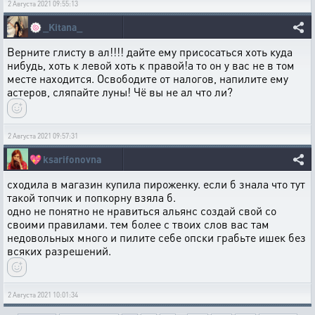
2 Августа 2021 09:55:13
🍥
_Kitana_
Верните глисту в ал!!!! дайте ему присосаться хоть куда
нибудь, хоть к левой хоть к правой!а то он у вас не в том
месте находится. Освободите от налогов, напилите ему
астеров, сляпайте луны! Чё вы не ал что ли?
2 Августа 2021 09:57:31
💖
ksarifonovna
сходила в магазин купила пироженку. если б знала что тут
такой топчик и попкорну взяла б.
одно не понятно не нравиться альянс создай свой со
своими правилами. тем более с твоих слов вас там
недовольных много и пилите себе опски грабьте ишек без
всяких разрешений.
2 Августа 2021 10:01:34