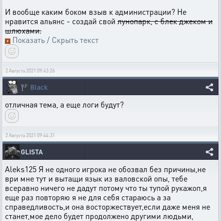
И вообще каким боком взыв к администрации? Не
нравится альянс - создай свой
лунопарк, с блек джеком и
шлюхами.
Показать / Скрыть текст
2 Августа 2021 09:43:26
🏴
Black
отличная тема, а еще логи будут?
2 Августа 2021 09:44:31
GLISTA
Aleks125 Я не одного игрока не обозвал без причины,не
ври мне тут и вытащи язык из валовской опы, тебе
всеравно ничего не дадут потому что ты тупой рукажоп,я
еще раз повторяю я не для себя стараюсь а за
справедливость,и она восторжествует,если даже меня не
станет,мое дело будет продолжено другими людьми,