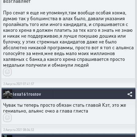
возглавляет
Про сенат я еще не упомянул,там вообще особая хохма,
думаю так у болшинства в алах было, давали указания
пролайкать того или иного кандидата, и спрашивается с
какого хрена я должен платить за тех кого я знать не знаю
и никак не поддерживаю,я лучше покушаю дошика или
булочку, у этих стремных кандидатов даже не было
абсолютно никакой программы, просто вот я топ с альянса
голосуйте за меня,мне ведь мало моих миллионов
халявных с банка,а какого хрена спрашивается просто
медальки получили и обманули людей
2 Августа 2021 07:41:57
lexa161rostov
Чувак ты теперь просто обязан стать главой Кзт, это же
гениально, альянс очко а глава глиста
2 Августа 2021 08:04:53