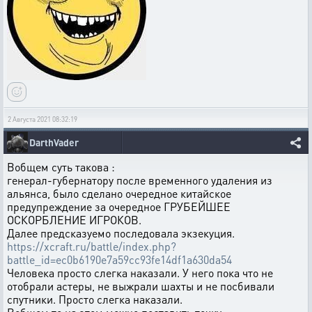
2 Августа 2021 08:32:19
DarthVader
Вобщем суть такова :
генерал-губернатору после временного удаления из
альянса, было сделано очередное китайское
предупреждение за очередное ГРУБЕЙШЕЕ
ОСКОРБЛЕНИЕ ИГРОКОВ.
Далее предсказуемо последовала экзекуция.
https://xcraft.ru/battle/index.php?
battle_id=ec0b6190e7a59cc93fe14df1a630da54
Человека просто слегка наказали. У него пока что не
отобрали астеры, не выжрали шахты и не посбивали
спутники. Просто слегка наказали.