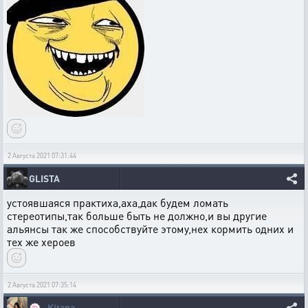
2 Августа 2021 07:31:44
GLISTA
устоявшаяся практиха,аха,дак будем ломать
стереотипы,так больше быть не должно,и вы другие
альянсы так же способствуйте этому,нех кормить одних и
тех же хероев
2 Августа 2021 07:35:14
🍥
_Kitana_