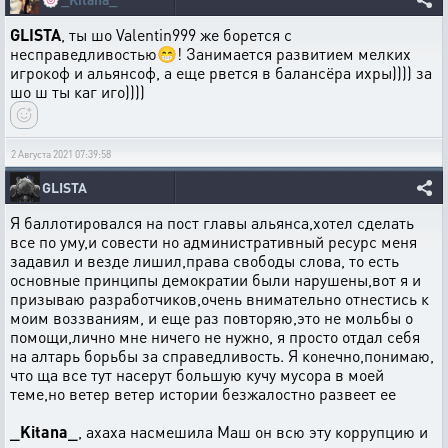
GLISTA
, ты шо Valentin999 же борется с
несправедливостью😁! Занимается развитием мелких
игрокоф и альянсоф, а еще рвется в балансёра ихры)))) за
шо ш ты каг иго))))
2 Августа 2021 07:39:58
GLISTA
Я баллотировался на пост главы альянса,хотел сделать
все по уму,и совести но административный ресурс меня
задавил и везде лишил,права свободы слова, то есть
основные принципы демократии были нарушены,вот я и
призываю разработчиков,очень внимательно отнестись к
моим воззваниям, и еще раз повторяю,это не мольбы о
помощи,лично мне ничего не нужно, я просто отдал себя
на алтарь борьбы за справедливость. Я конечно,понимаю,
что ща все тут насерут большую кучу мусора в моей
теме,но ветер ветер истории безжалостно развеет ее
_Kitana_
, ахаха насмешила Маш он всю эту коррупцию и