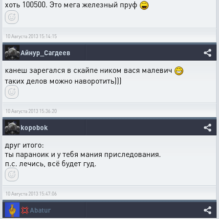
хоть 100500. Это мега железный пруф
10 Августа 2013 15:14:15
Айнур_Сагдеев
канеш зарегался в скайпе ником вася малевич
таких делов можно наворотить)))
10 Августа 2013 15:36:20
kopobok
друг итого:
ты параноик и у тебя мания приследования.
п.с. лечись, всё будет гуд.
10 Августа 2013 15:47:06
💢
Abatur