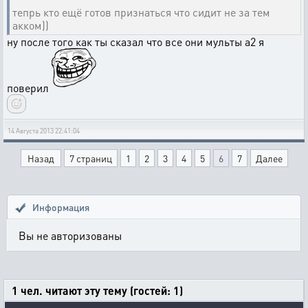
тепрь кто ещё готов признаться что сидит не за тем
акком))
ну после того как ты сказал что все они мульты а2 я
поверил
14 Августа 2013 22:41:04
Назад
7 страниц
1
2
3
4
5
6
7
Далее
Информация
Вы не авторизованы
1 чел. читают эту тему (гостей: 1)