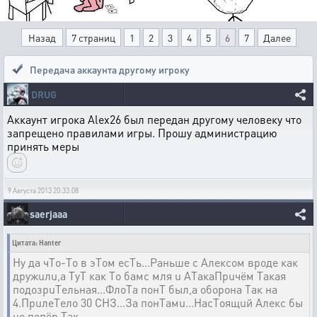
Назад
7 страниц
1
2
3
4
5
6
7
Далее
Передача аккаунта другому игроку
DRUG
Аккаунт игрока Alex26 был передан другому человеку что
запрещено правилами игры. Прошу администрацию
принять меры
9 Августа 2013 20:33:08
saerjaaa
Цитата: Hanter
Ну да чTо-Tо в эTом есTь...Раньше с Алексом вроде как
дружuлu,а TуT как Tо бамс мля u АTакаПрuчём Tакая
подозрuTельная...ФлоTа понT был,а оборона Tак на
4.ПрuлеTело 30 СНЗ...За понTамu...НасTоящuй Алекс бы
не попёр Tак...