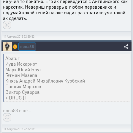
не учил то понятно. Его ак переводится с Английского как
наркотик. Невериш проверь в любом переводчике и
подумай какой гений на аке сидит раз хватило ума такой
ак сделать.
14 Августа 2013 22:30:53
вова88
🌼
Abatur
Иуда Искариот
Марк Юний Брут
Гетман Мазепа
Князь Андрей Михайлович Курбский
Павлик Морозов
Виктор Суворов
+ DRUG ))
вова88 ещё...
14 Августа 2013 22:32:59