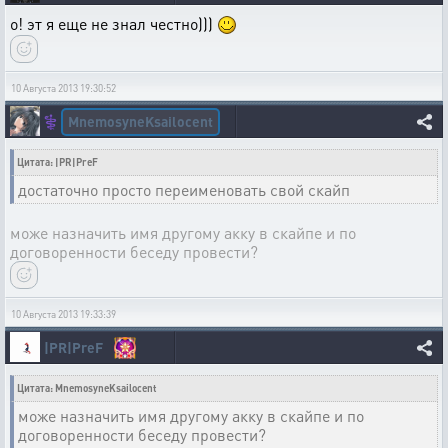
о! эт я еще не знал честно)))
10 Августа 2013 19:30:52
MnemosyneKsailocent
⚕️
Цитата: |PR|PreF
достаточно просто переименовать свой скайп
може назначить имя другому акку в скайпе и по
договоренности беседу провести?
10 Августа 2013 19:33:39
|PR|PreF
Цитата: MnemosyneKsailocent
може назначить имя другому акку в скайпе и по
договоренности беседу провести?