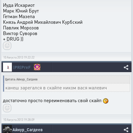
Иуда Искариот
Марк Юний Брут
Гетман Мазепа
Князь Андрей Михайлович Курбский
Павлик Морозов
Виктор Суворов
+ DRUG ))
10 Августа 2013 19:22:22
|PR|PreF
Цитата: Айнур_Сагдеев
канеш зарегался в скайпе ником вася малевич
достаточно просто переименовать свой скайп
10 Августа 2013 19:28:09
Айнур_Сагдеев