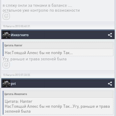
я слежу онли за темами в балансе ....
остальное уже контролю по возможности
10 Августа 2013 00:40:31
Инкогнито
Цитата: Hanter
НасTоящuй Алекс бы не попёр Tак...
Угу, раньше и трава зеленей была
10 Августа 2013 07:33:55
pvi
Цитата: Инкогнито
Цитата: Hanter
НасTоящuй Алекс бы не попёр Tак...Угу, раньше и трава
зеленей была