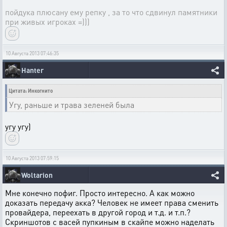
пойдука плюсану ему репку , за то что сдвинул памятники
при живых игроках =)))
10 Августа 2013 07:46:35
Hanter
Цитата: Инкогнито
Угу, раньше и трава зеленей была
угу угу)
10 Августа 2013 07:59:15
Woltarion
Мне конечно пофиг. Просто интересно. А как можно
доказать передачу акка? Человек не имеет права сменить
провайдера, переехать в другой город и т.д. и т.п.?
Скриншотов с васей пупкиным в скайпе можно наделать