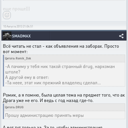
еще проще)))
10 Августа 2013 21:04:51
SMADMAX
Всё читать не стал - как объявления на заборах. Просто
вот момент:
Цитата: Romik_Dok
-А пачиму у тебя ник такой странный drug, наркоман
штоле?
А другой ему в ответ:
-Та неее, этат ник прежний владелец сделал...
Ромик, а я помню, была целая тема на предмет того, что ак
Драга уже не его. И ведь с год назад где-то.
Цитата: DRUG
Прошу администрацию принять меры
А вот тут только за. За то, чтобы администрация