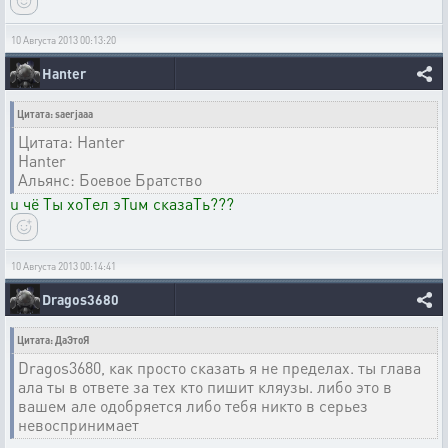
10 Августа 2013 00:13:20
Hanter
Цитата: saerjaaa
Цитата: Hanter
Hanter
Альянс: Боевое Братство
u чё Tы хоTел эTuм сказаTь???
10 Августа 2013 00:14:41
Dragos3680
Цитата: ДаЭтоЯ
Dragos3680, как просто сказать я не пределах. ты глава
ала ты в ответе за тех кто пишит кляузы. либо это в
вашем але одобряется либо тебя никто в серьез
невоспринимает