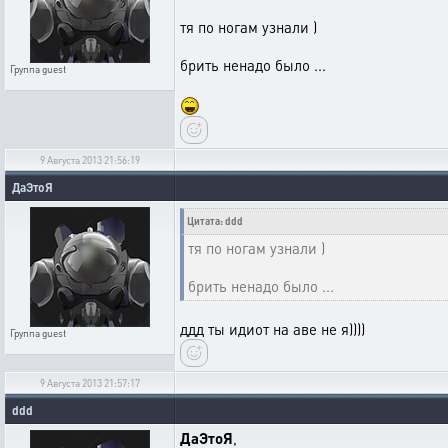
тя по ногам узнали )
брить ненадо было ...
Группа
guest
9 Августа 2013 21:56:19
ДаЭтоЯ
Цитата: ddd
тя по ногам узнали )
брить ненадо было ...
ддд ты идиот на аве не я))))
Группа
guest
9 Августа 2013 21:57:17
ddd
ДаЭтоЯ
,