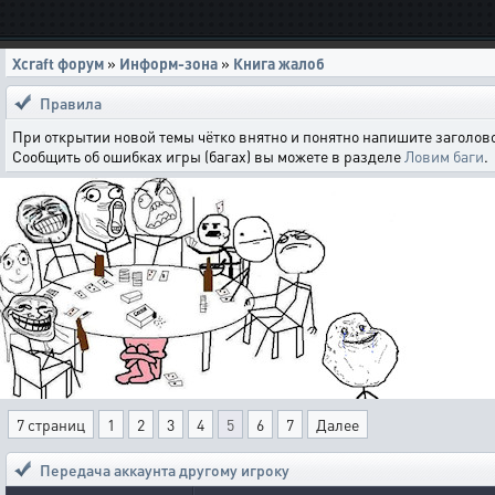
Xcraft форум
»
Информ-зона
»
Книга жалоб
Правила
При открытии новой темы чётко внятно и понятно напишите заголово
Сообщить об ошибках игры (багах) вы можете в разделе
Ловим баги
.
7 страниц
1
2
3
4
5
6
7
Далее
Передача аккаунта другому игроку