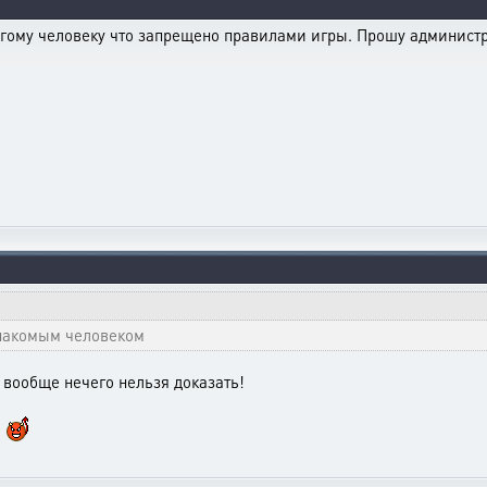
ругому человеку что запрещено правилами игры. Прошу админис
знакомым человеком
е вообще нечего нельзя доказать!
!