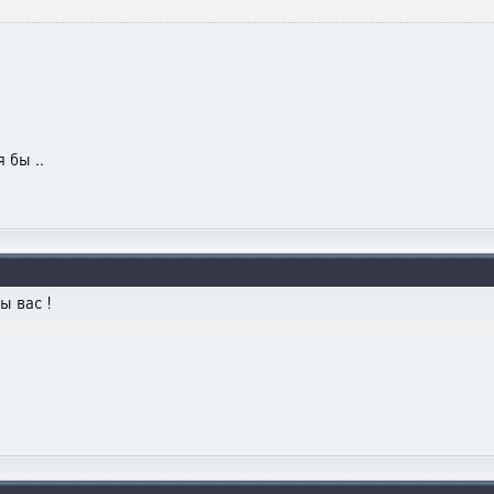
 бы ..
ы вас !