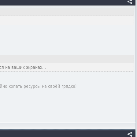
я на ваших экранах...
йно копать ресурсы на своёй грядке)