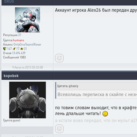
DRUG
Аккаунт игрока Alex26 был передан д
Репутация
37
Группа
humans
Альянс
OnlyOneTeam4Rever
147
17
31
Очков
13 494 439
Сообщений
1083
9 Августа 2013 20:33:08
kopobok
Цитата: ghosty
Всеволишь переписка в скайпе с не
по товим словам выходит, что в крафт
лень дпальше читать!
а кстати вова передал, что он мульт а2
Группа
guest