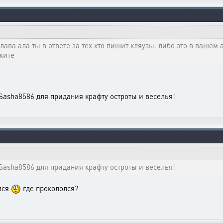
 глава ала ты в ответе за тех кто пишит кляузы. либо это в вашем
ажите
Sasha8586 для придания крафту остроты и веселья!
Sasha8586 для придания крафту остроты и веселья!
лся
где прокололся?