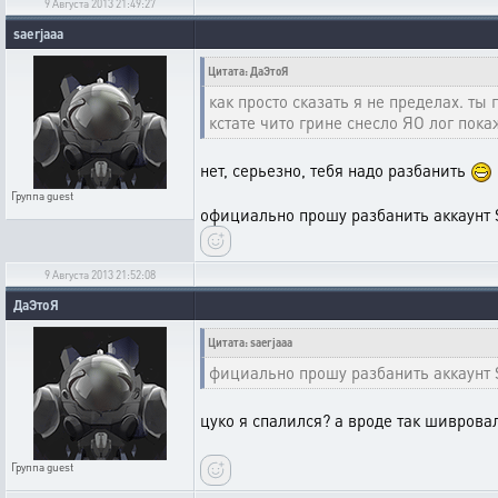
9 Августа 2013 21:49:27
saerjaaa
Цитата: ДаЭтоЯ
как просто сказать я не пределах. ты
кстате чито грине снесло ЯО лог пок
нет, серьезно, тебя надо разбанить
Группа
guest
официально прошу разбанить аккаунт 
9 Августа 2013 21:52:08
ДаЭтоЯ
Цитата: saerjaaa
фициально прошу разбанить аккаунт 
цуко я спалился? а вроде так шиврова
Группа
guest