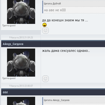
Цитата: ДаЭтоЯ
на аве не я))))
да да конешн знаем мы тя ...
Группа
guest
9 Августа 2013 21:59:23
Айнур_Сагдеев
жаль дама сексуалес однако..
Группа
guest
9 Августа 2013 22:00:07
ddd
Цитата: Айнур_Сагдеев