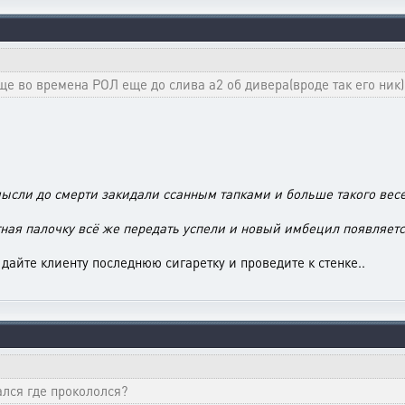
ще во времена РОЛ еще до слива а2 об дивера(вроде так его ник)
мысли до смерти закидали ссанным тапками и больше такого весел
тная палочку всё же передать успели и новый имбецил появляетс
 дайте клиенту последнюю сигаретку и проведите к стенке..
ался где прокололся?