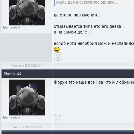
жаль дама сексуалес однако..
да ето он пол сменил ...
отмазываетса типа ето его девка ..
Группа
guest
а на самом деле ...
еслиб ноги непобрил мож и неспалился
9 Августа 2013 22:01:41
Plotnik-44
Форум это наше всё ! за что и любим м
Группа
guest
9 Августа 2013 22:05:09