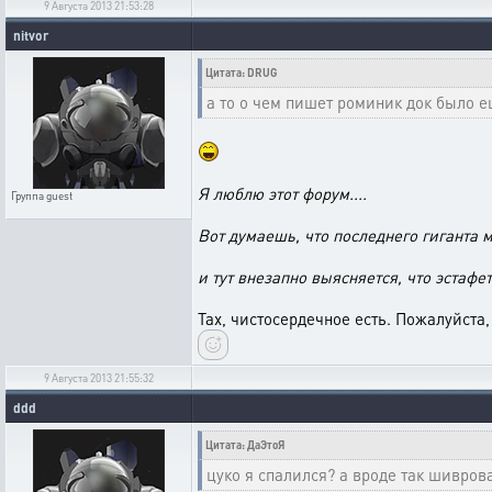
9 Августа 2013 21:53:28
nitvor
Цитата: DRUG
а то о чем пишет роминик док было е
Я люблю этот форум....
Группа
guest
Вот думаешь, что последнего гиганта 
и тут внезапно выясняется, что эстафе
Тах, чистосердечное есть. Пожалуйста,
9 Августа 2013 21:55:32
ddd
Цитата: ДаЭтоЯ
цуко я спалился? а вроде так шивров