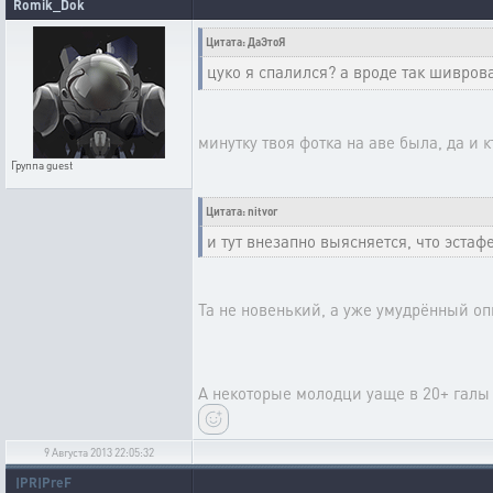
Romik_Dok
Цитата: ДаЭтоЯ
цуко я спалился? а вроде так шивро
минутку твоя фотка на аве была, да и 
Группа
guest
Цитата: nitvor
и тут внезапно выясняется, что эстаф
Та не новенький, а уже умудрённый оп
А некоторые молодци уаще в 20+ галы 
9 Августа 2013 22:05:32
|PR|PreF