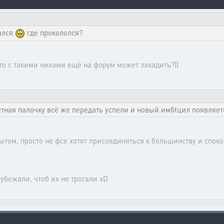
вался
где прокололся?
кто с такими никами ещё на форум может захадить?))
етная палочку всё же передать успели и новый имбtцил появляетс
ытом, просто не фсе хотят присоединяться к большинству и споко
убежали, чтоб их не трогали хD