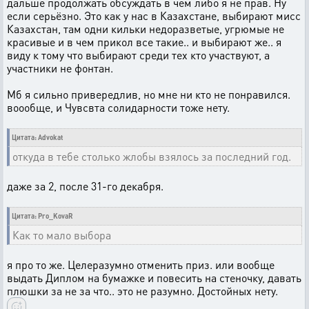
дальше продолжать обсуждать в чем либо я не прав. Ну
если серьёзно. Это как у нас в Казахстане, выбирают мисс
Казахстан, там одни кильки недоразветые, угрюмые не
красивые и в чем прикол все такие.. и выбирают же.. я
виду к тому что выбирают среди тех кто участвуют, а
участники не фонтан.
Мб я сильно привередлив, но мне ни кто не понравился.
воообще, и Чувсвта солидарности тоже нету.
Цитата: Advokat
откуда в тебе столько жлобы взялось за последний год.
даже за 2, после 31-го декабря.
Цитата: Pro_KovaR
Как то мало выбора
я про то же. Целеразумно отменить приз. или вообще
выдать Диплом на бумажке и повесить на стеночку, давать
плюшки за не за что.. это не разумно. Достойных нету.