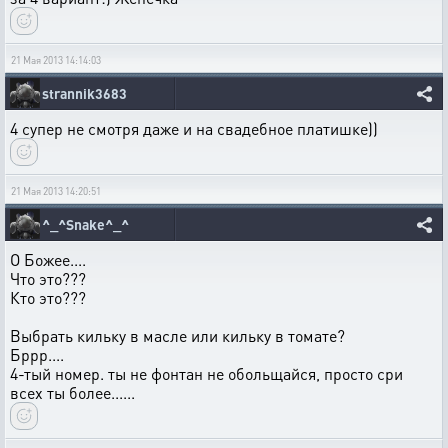
21 Мая 2013 14:14:03
strannik3683
4 супер не смотря даже и на свадебное платишке))
21 Мая 2013 14:20:51
^_^Snake^_^
О Божее....
Что это???
Кто это???
Выбрать кильку в масле или кильку в томате?
Бррр....
4-тый номер. ты не фонтан не обольщайся, просто сри
всех ты более......