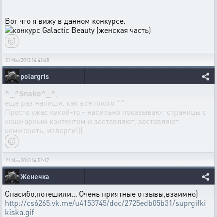
Вот что я вижу в данном конкурсе.
21 Мая 2013 14:42:48
polargris
^_^Snake^_^
,
еще раз напиши, как все плохо ^^
Просто ужас какой-то - насильно показывают страницы с
кошмарным контентом и заставляют, заставляют
комменить, изверги!))
21 Мая 2013 14:52:17
Женечка
Спасибо,потешили... Очень приятные отзывы,взаимно)
http://cs6265.vk.me/u4153745/doc/2725edb05b31/suprgifki_
kiska.gif