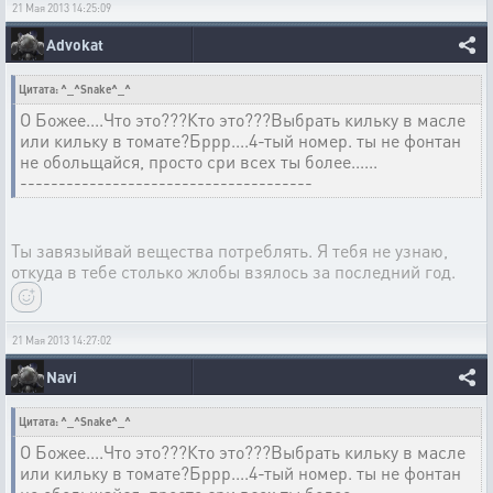
21 Мая 2013 14:25:09
Advokat
Цитата: ^_^Snake^_^
О Божее....Что это???Кто это???Выбрать кильку в масле
или кильку в томате?Бррр....4-тый номер. ты не фонтан
не обольщайся, просто сри всех ты более......
--------------------------------------
Ты завязыйвай вещества потреблять. Я тебя не узнаю,
откуда в тебе столько жлобы взялось за последний год.
21 Мая 2013 14:27:02
Navi
Цитата: ^_^Snake^_^
О Божее....Что это???Кто это???Выбрать кильку в масле
или кильку в томате?Бррр....4-тый номер. ты не фонтан