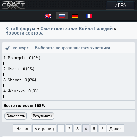
ИГРА
Xcraft форум
»
Сюжетная зона: Война Гильдий
»
Новости сектора
конкурс — Выберите понравившегося участника
1. Рolargris - 0 (0%)
2. lisariz - 0 (0%)
3. Shenaz - 0 (0%)
4. Женечка - 0 (0%)
Всего голосов: 1589.
Назад
6 страниц
1
2
3
4
5
6
Далее