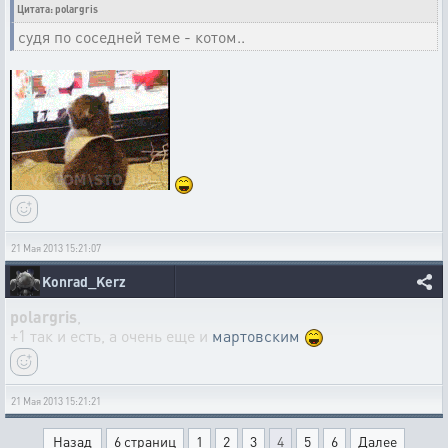
Цитата: polargris
судя по соседней теме - котом..
21 Мая 2013 15:21:07
Konrad_Kerz
polargris
,
+1 так и есть, а очень еще и
мартовским
21 Мая 2013 15:21:21
Назад
6 страниц
1
2
3
4
5
6
Далее