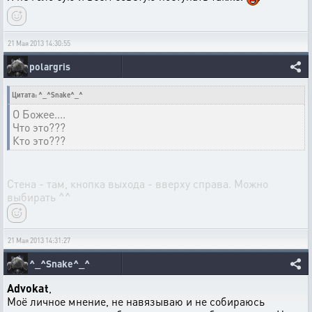
21 Мая 2013 14:30:55
polargris
Цитата: ^_^Snake^_^
О Божее....
Что это???
Кто это???
Cтена - там, кнопка выхода - вверху справа. Можно
выбирать ^^
21 Мая 2013 14:31:27
^_^Snake^_^
Advokat
,
Моё личное мнение, не навязываю и не собираюсь