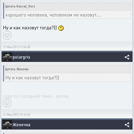
Цитата: Konrad_Kerz
хорошего человека, человеком не назовут....
Ну и как назовут тогда?))
21 Мая 2013 15:06:38
polargris
Цитата: Женечка
Ну и как назовут тогда?))
судя по соседней теме - котом..
21 Мая 2013 15:16:50
Женечка