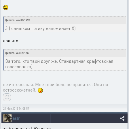
Цитата: woolfs1990
3 ) слишком готику напоминает Х)
лол что
Цитата: Woltarion
За того, кто твой друг же. Стандартная крафтовская
голосовалка)
не интересная. Мне твои больше нравятся. Они по
остросюжетней.
21 Мая 2013 14:08:57
astr
за 4 вариант:) Женечка