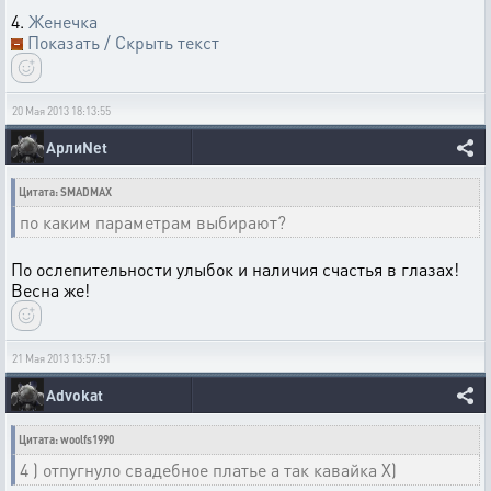
4.
Женечка
Показать / Скрыть текст
20 Мая 2013 18:13:55
АрлиNet
Цитата: SMADMAX
по каким параметрам выбирают?
По ослепительности улыбок и наличия счастья в глазах!
Весна же!
21 Мая 2013 13:57:51
Advokat
Цитата: woolfs1990
4 ) отпугнуло свадебное платье а так кавайка Х)