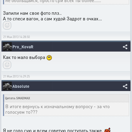
не обольщайся, просто сри всех ты более......
Запили нам свое фото плз..
А то спеси вагон, а сам худой Задрот в очках...
21 Мая 2013 14:28:50
Pro_KovaR
Как то мало выбора
21 Мая 2013 14:29:25
Absolute
Цитата: SMADMAX
В итоге вернусь к изначальному вопросу - за что
голосуем то???
Я не голо сую и всем советую поступать также.