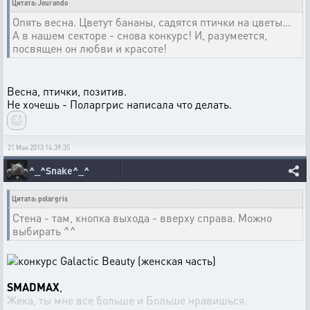
Цитата: Jourando
Опять весна. Цветут бананы, садятся птички на цветы...
А в нашем секторе - снова конкурс! И, разумеется,
посвящен он любви и красоте!
Весна, птички, позитив.
Не хочешь - Поларгрис написала что делать.
21 Мая 2013 14:39:35
^_^Snake^_^
Цитата: polargris
Cтена - там, кнопка выхода - вверху справа. Можно
выбирать ^^
SMADMAX
,
Жека, ты мне все больше и Больше нравишься.