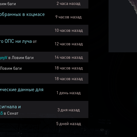
2 часа назад
вим баги
собранных в коцмасе
9 часов назад
10 часов назад
го ОПС ни луча
от
12 часов назад
14 часов назад
geyV
в
Ловим баги
18 часов назад
Ловим баги
18 часов назад
ические данные для
1 день назад
сигнала и
3 дня назад
45
в
Сенат
5 дней назад