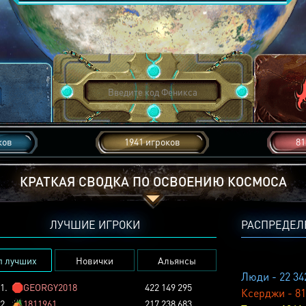
ков
1941 игроков
81
КРАТКАЯ СВОДКА ПО ОСВОЕНИЮ КОСМОСА
ЛУЧШИЕ ИГРОКИ
РАСПРЕДЕЛ
п лучших
Новички
Альянсы
Люди - 22 34
1.
🛑
GEORGY2018
422 149 295
Ксерджи - 81
2.
🏕️
1811961
217 238 683