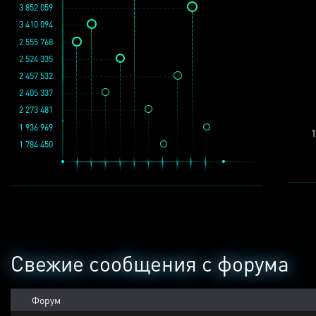
3 852 059
3 410 094
2 555 768
2 524 335
2 457 532
2 405 337
2 273 481
1 936 969
1
1 784 450
Свежие сообщения с форума
Форум