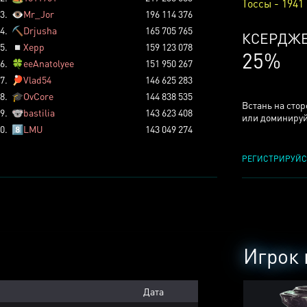
Тоссы - 1941
3.
👁️
Mr_Jor
196 114 376
4.
⛏️
Drjusha
165 705 765
КСЕРДЖ
5.
◽
Xepp
159 123 078
25%
6.
🍀
eeAnatolyee
151 950 267
7.
🏓
Vlad54
146 625 283
8.
🎓
OvCore
144 838 535
Встань на сто
9.
🐨
bastilia
143 623 408
или доминируй
0.
8️⃣
LMU
143 049 274
РЕГИСТРИРУЙС
Игрок 
Дата