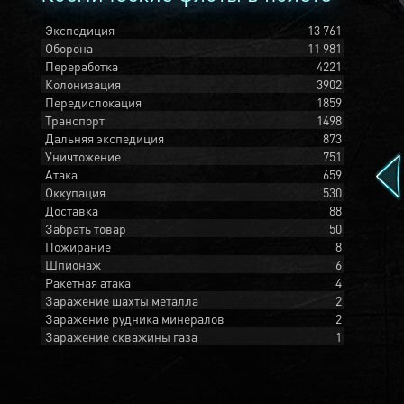
Экспедиция
13 761
Оборона
11 981
Переработка
4221
Колонизация
3902
Передислокация
1859
Транспорт
1498
Дальняя экспедиция
873
Уничтожение
751
Атака
659
Оккупация
530
Доставка
88
Забрать товар
50
Пожирание
8
Шпионаж
6
Ракетная атака
4
Заражение шахты металла
2
Заражение рудника минералов
2
Заражение скважины газа
1