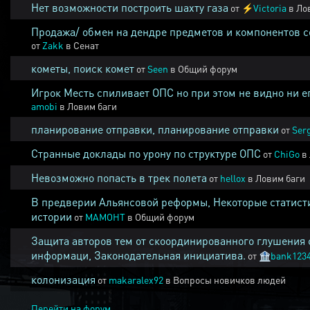
Нет возможности построить шахту газа
от
⚡
Victoria
в
Ло
Продажа/ обмен на дендре предметов и компонентов 
от
Zakk
в
Сенат
кометы, поиск комет
от
Seen
в
Общий форум
Игрок Месть спиливает ОПС но при этом не видно ни е
amobi
в
Ловим баги
планирование отправки, планирование отправки
от
Ser
Странные доклады по урону по структуре ОПС
от
ChiGo
в
Невозможно попасть в трек полета
от
hellox
в
Ловим баги
В предверии Альянсовой реформы, Некоторые статист
истории
от
MAMOHT
в
Общий форум
Защита авторов тем от скоординированного глушения 
информаци, Законодательная инициатива.
от
🏦
bank123
колонизация
от
makaralex92
в
Вопросы новичков людей
Перейти на форум