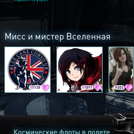
Мисс и мистер Вселенная
17138
11897
9303
Космические флоты в полете