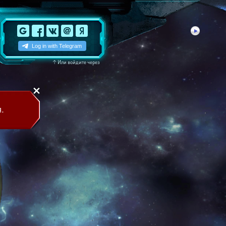
↑
Или войдите через
.