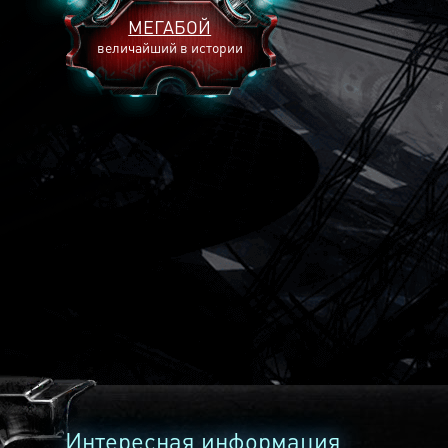
МЕГАБОЙ
величайший в истории
2893
2269
2240
Интересная информация