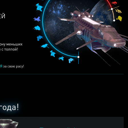
ЕЙ
рону меньших
 с толпой!
Я
за свою расу!
года!