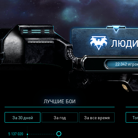
22 342 игро
ЛУЧШИЕ БОИ
За 30 дней
За год
За все время
То
5 137 020