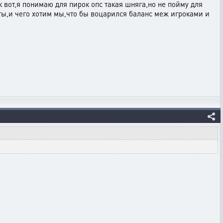
к вот,я понимаю для пирок опс такая шняга,но не пойму для
 ты,и чего хотим мы,что бы воцарился баланс меж игроками и