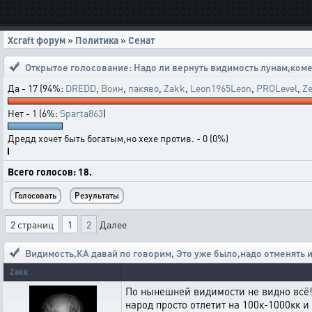
Xcraft форум
»
Политика
»
Сенат
Открытое голосование:
Надо ли вернуть видимость лунам,комет
Да - 17 (94%:
DREDD
,
Воин
,
пакяво
,
Zakk
,
Leon1965Leon
,
PROLevel
,
Z
Нет - 1 (6%:
Sparta863
)
Дредд хочет быть богатым,но хехе против. - 0 (0%)
Всего голосов: 18.
2 страниц
1
2
Далее
Видимость,КА давай по говорим
,
Это уже было,надо отменять 
Zakk
По нынешней видимости не видно всё! О
народ просто отлетит на 100к-1000кк и