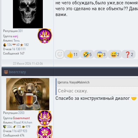
не чего обсуждать,было уже,все помнят
чего это сделано на все объекты?? Да
вами.
Репутация
331
Группа
xerj
Альянс
Тень
124
60
182
Очков
16 130 111
👍
🤣
😱
😅
❓
11
5
3
2
2
Сообщений
147
22 Июня 2026 11:43:06
🐻
beercrazy
Цитата: VasyaMalevich
Сейчас скажу.
Спасибо за конструктивный диалог 🤝
Репутация
2203
Группа
Government
Альянс
Royal Kitchen
334
173
979
Очков
116 407 923
Сообщений
474