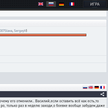
ИГРА
007Slava
,
SergeyV
)
очему его отменили.. Василий,если оставить всё как есть,то
е ро, только раз в неделю заходи,о боевке вообще забудем,даже