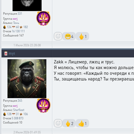
Репутация
331
Группа
xerj
Альянс
Тень
124
60
182
Очков
16 130 111
😁
🖕
4
1
Сообщений
147
1 Июля 2026 22:28:08
🀄
myt
Zakk = Лицемер, лжец и трус.
Я молюсь, чтобы ты как можно дольше о
У нас говорят: «Каждый по очереди к 
Ты, защищаешь народ? Ты презираешь н
Репутация
245
Группа
xerj
Альянс
Starfleet
128
31
106
Очков
5 308 873
🖕
👍
2
1
Сообщений
10
2 Июля 2026 01:49:55