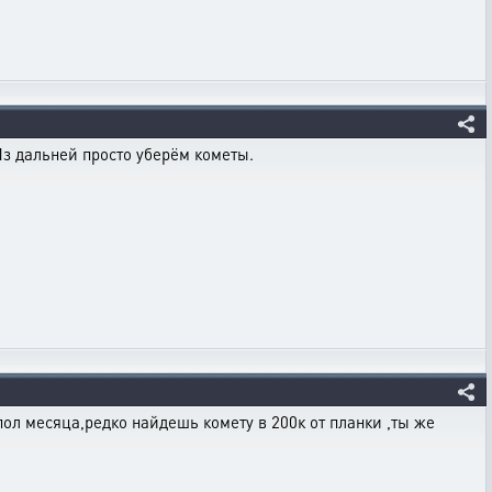
з дальней просто уберём кометы.
 пол месяца,редко найдешь комету в 200к от планки ,ты же