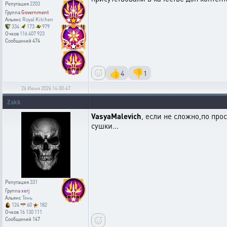
Репутация
2203
Группа
Government
Альянс
Royal Kitchen
334
173
979
Очков
116 407 923
Сообщений
474
👍
👎
4
1
26 Июня 2026 14:00:47
Zakk
VasyaMalevich
, если не сложно,по про
сушки...
Репутация
331
Группа
xerj
Альянс
Тень
124
60
182
Очков
16 130 111
Сообщений
147