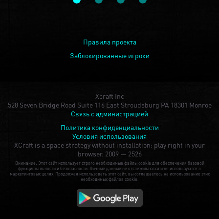
Правила проекта
Заблокированные игроки
Xcraft Inc
528 Seven Bridge Road Suite 116 East Stroudsburg PA 18301 Monroe
Связь с администрацией
Политика конфиденциальности
Условия использования
XCraft is a space strategy without installation: play right in your
browser.
2009 — 2526
Внимание: Этот сайт использует строго необходимые файлы cookie для обеспечения базовой
функциональности и безопасности. Личные данные не отслеживаются и не используются в
маркетинговых целях. Продолжая использовать этот сайт, вы соглашаетесь на использование этих
необходимых файлов cookie.