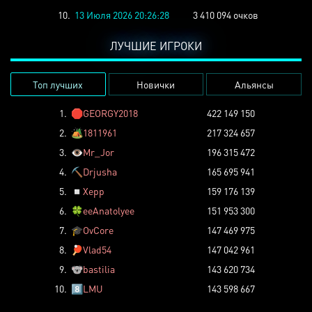
10.
13 Июля 2026 20:26:28
3 410 094 очков
ЛУЧШИЕ ИГРОКИ
Топ лучших
Новички
Альянсы
1.
🛑
GEORGY2018
422 149 150
2.
🏕️
1811961
217 324 657
3.
👁️
Mr_Jor
196 315 472
4.
⛏️
Drjusha
165 695 941
5.
◽
Xepp
159 176 139
6.
🍀
eeAnatolyee
151 953 300
7.
🎓
OvCore
147 469 975
8.
🏓
Vlad54
147 042 961
9.
🐨
bastilia
143 620 734
10.
8️⃣
LMU
143 598 667