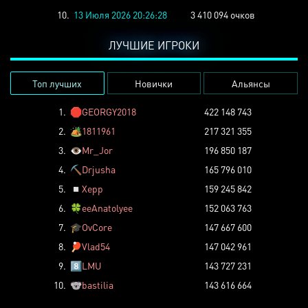
10.
13 Июля 2026 20:26:28
3 410 094 очков
ЛУЧШИЕ ИГРОКИ
Топ лучших
Новички
Альянсы
1.
🛑
GEORGY2018
422 148 743
2.
🏕️
1811961
217 321 355
3.
👁️
Mr_Jor
196 850 187
4.
⛏️
Drjusha
165 796 010
5.
◽
Xepp
159 245 842
6.
🍀
eeAnatolyee
152 063 763
7.
🎓
OvCore
147 667 600
8.
🏓
Vlad54
147 042 961
9.
8️⃣
LMU
143 727 231
10.
🐨
bastilia
143 616 664