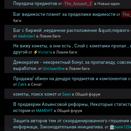
Передача предметов
от
The_Assault_Z
в
Новые идеи
Баг видимости планет за пределами видимости
от
The_
баги
Баг с биржей ,неудачное расположение &quot;первого 
от
vladislav1
в
Ловим баги
Не вижу кометы, а они есть , Слой с кометами пропал , 
другой
от
⚡
Victoria
в
Ловим баги
Демократия - некоректный бонус за пропаганду, совсе
выработки.
от
UncleanOne
в
Ловим баги
Продажа/ обмен на дендре предметов и компонентов 
от
Zakk
в
Сенат
кометы, поиск комет
от
Seen
в
Общий форум
В предверии Альянсовой реформы, Некоторые статист
истории
от
MAMOHT
в
Общий форум
Защита авторов тем от скоординированного глушения 
информаци, Законодательная инициатива.
от
🏦
bank123