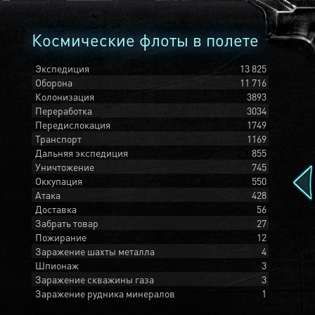
Космические флоты в полете
Экспедиция
13 825
Оборона
11 716
Колонизация
3893
Переработка
3034
Передислокация
1749
Транспорт
1169
Дальняя экспедиция
855
Уничтожение
745
Оккупация
550
Атака
428
Доставка
56
Забрать товар
27
Пожирание
12
Заражение шахты металла
4
Шпионаж
3
Заражение скважины газа
3
Заражение рудника минералов
1