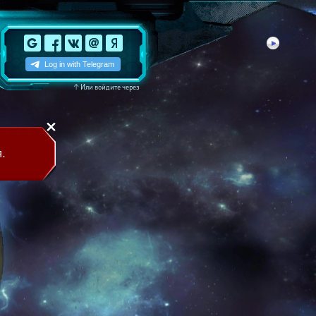
↑
Или войдите через
.