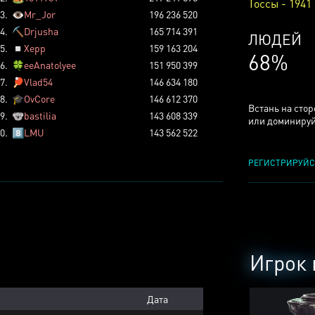
Тоссы - 1941
3.
👁️
Mr_Jor
196 236 520
4.
⛏️
Drjusha
165 714 391
КСЕРДЖ
5.
◽
Xepp
159 163 204
25%
6.
🍀
eeAnatolyee
151 950 399
7.
🏓
Vlad54
146 634 180
8.
🎓
OvCore
146 612 370
Встань на сто
9.
🐨
bastilia
143 608 339
или доминируй
0.
8️⃣
LMU
143 562 522
РЕГИСТРИРУЙС
Игрок 
Дата