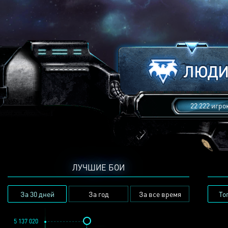
22 222 игро
ЛУЧШИЕ БОИ
За 30 дней
За год
За все время
То
5 137 020