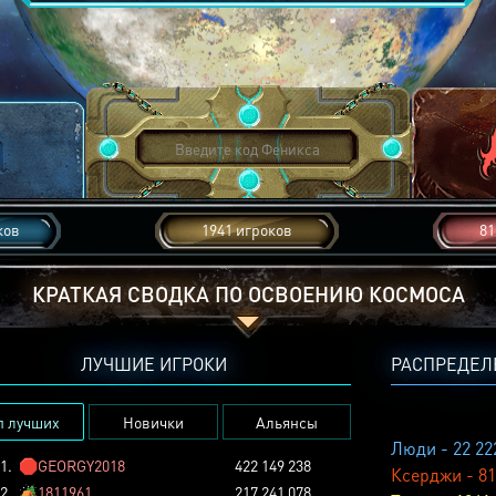
ков
1941 игроков
81
КРАТКАЯ СВОДКА ПО ОСВОЕНИЮ КОСМОСА
ЛУЧШИЕ ИГРОКИ
РАСПРЕДЕЛ
п лучших
Новички
Альянсы
Люди - 22 22
1.
🛑
GEORGY2018
422 149 238
Ксерджи - 81
2.
🏕️
1811961
217 241 078