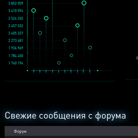
3 852 059
3 410 094
2 524 335
2 457 532
2 405 337
2 273 481
1 936 969
1 784 450
1
1 740 194
Свежие сообщения с форума
Форум