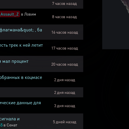
7 часов назад
Assault_Z
в
Ловим
8 часов назад
флагмана&quot; , ба
16 часов назад
есть трек к ней летит
17 часов назад
м мал процент
20 часов назад
собранных в коцмасе
2 дня назад
2 дня назад
ические данные для
3 дня назад
сигнала и
5 дней назад
45
в
Сенат