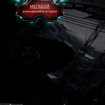
МЕГАБОЙ
величайший в истории
2893
2269
2240