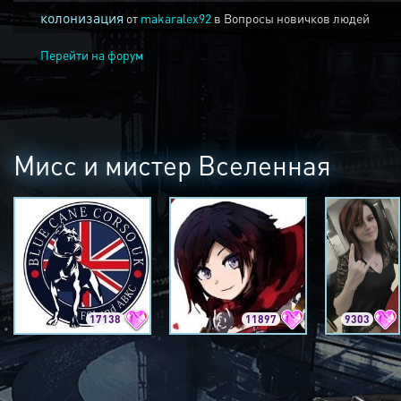
колонизация
от
makaralex92
в
Вопросы новичков людей
Перейти на форум
Мисс и мистер Вселенная
17138
11897
9303