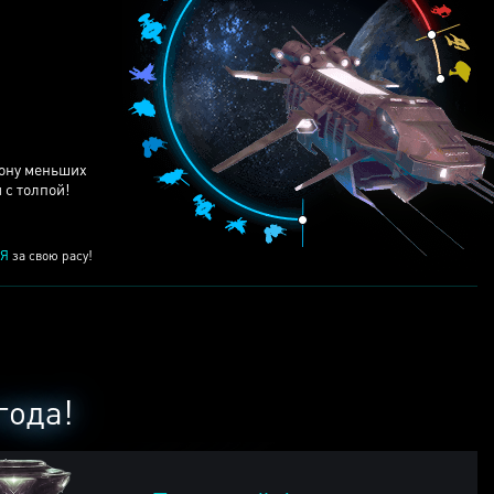
ЕЙ
рону меньших
 с толпой!
Я
за свою расу!
года!