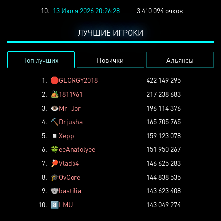
10.
13 Июля 2026 20:26:28
3 410 094 очков
ЛУЧШИЕ ИГРОКИ
Топ лучших
Новички
Альянсы
1.
🛑
GEORGY2018
422 149 295
2.
🏕️
1811961
217 238 683
3.
👁️
Mr_Jor
196 114 376
4.
⛏️
Drjusha
165 705 765
5.
◽
Xepp
159 123 078
6.
🍀
eeAnatolyee
151 950 267
7.
🏓
Vlad54
146 625 283
8.
🎓
OvCore
144 838 535
9.
🐨
bastilia
143 623 408
10.
8️⃣
LMU
143 049 274