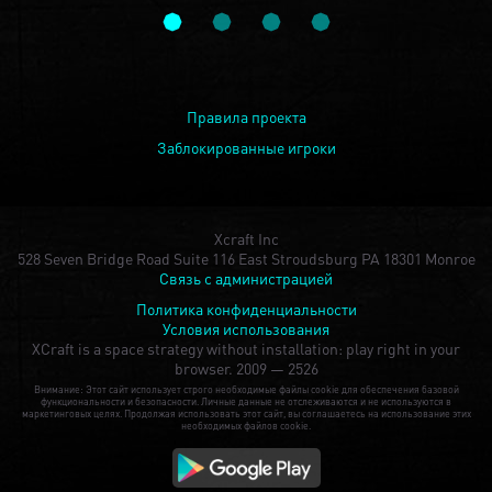
Правила проекта
Заблокированные игроки
Xcraft Inc
528 Seven Bridge Road Suite 116 East Stroudsburg PA 18301 Monroe
Связь с администрацией
Политика конфиденциальности
Условия использования
XCraft is a space strategy without installation: play right in your
browser.
2009 — 2526
Внимание: Этот сайт использует строго необходимые файлы cookie для обеспечения базовой
функциональности и безопасности. Личные данные не отслеживаются и не используются в
маркетинговых целях. Продолжая использовать этот сайт, вы соглашаетесь на использование этих
необходимых файлов cookie.