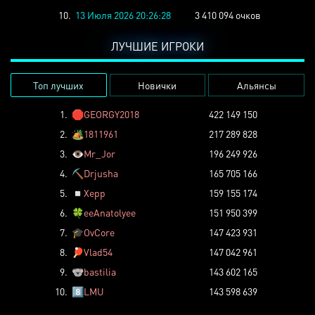
10.
13 Июля 2026 20:26:28
3 410 094 очков
ЛУЧШИЕ ИГРОКИ
Топ лучших
Новички
Альянсы
1.
🛑
GEORGY2018
422 149 150
2.
🏕️
1811961
217 289 828
3.
👁️
Mr_Jor
196 249 926
4.
⛏️
Drjusha
165 705 166
5.
◽
Xepp
159 155 174
6.
🍀
eeAnatolyee
151 950 399
7.
🎓
OvCore
147 423 931
8.
🏓
Vlad54
147 042 961
9.
🐨
bastilia
143 602 165
10.
8️⃣
LMU
143 598 639