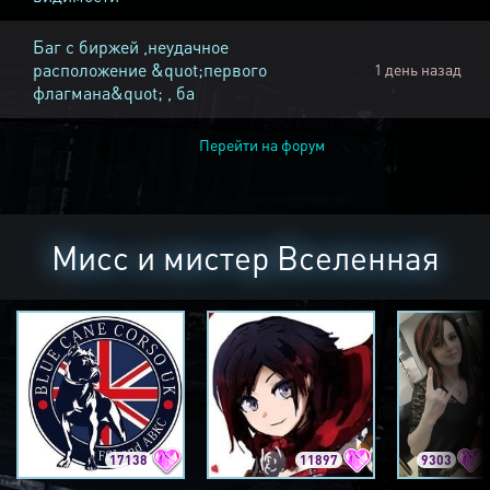
Баг с биржей ,неудачное
расположение &quot;первого
1 день назад
флагмана&quot; , ба
Перейти на форум
Мисс и мистер Вселенная
17138
11897
9303