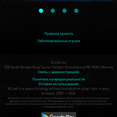
Правила проекта
Заблокированные игроки
Xcraft Inc
528 Seven Bridge Road Suite 116 East Stroudsburg PA 18301 Monroe
Связь с администрацией
Политика конфиденциальности
Условия использования
XCraft is a space strategy without installation: play right in your
browser.
2009 — 2526
Внимание: Этот сайт использует строго необходимые файлы cookie для обеспечения базовой
функциональности и безопасности. Личные данные не отслеживаются и не используются в
маркетинговых целях. Продолжая использовать этот сайт, вы соглашаетесь на использование этих
необходимых файлов cookie.