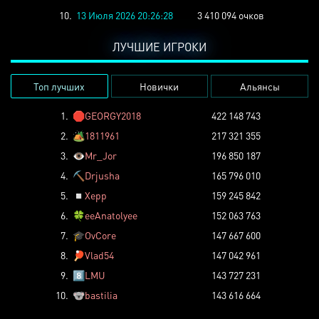
10.
13 Июля 2026 20:26:28
3 410 094 очков
ЛУЧШИЕ ИГРОКИ
Топ лучших
Новички
Альянсы
1.
🛑
GEORGY2018
422 148 743
2.
🏕️
1811961
217 321 355
3.
👁️
Mr_Jor
196 850 187
4.
⛏️
Drjusha
165 796 010
5.
◽
Xepp
159 245 842
6.
🍀
eeAnatolyee
152 063 763
7.
🎓
OvCore
147 667 600
8.
🏓
Vlad54
147 042 961
9.
8️⃣
LMU
143 727 231
10.
🐨
bastilia
143 616 664