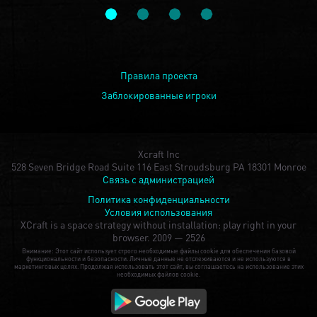
Правила проекта
Заблокированные игроки
Xcraft Inc
528 Seven Bridge Road Suite 116 East Stroudsburg PA 18301 Monroe
Связь с администрацией
Политика конфиденциальности
Условия использования
XCraft is a space strategy without installation: play right in your
browser.
2009 — 2526
Внимание: Этот сайт использует строго необходимые файлы cookie для обеспечения базовой
функциональности и безопасности. Личные данные не отслеживаются и не используются в
маркетинговых целях. Продолжая использовать этот сайт, вы соглашаетесь на использование этих
необходимых файлов cookie.