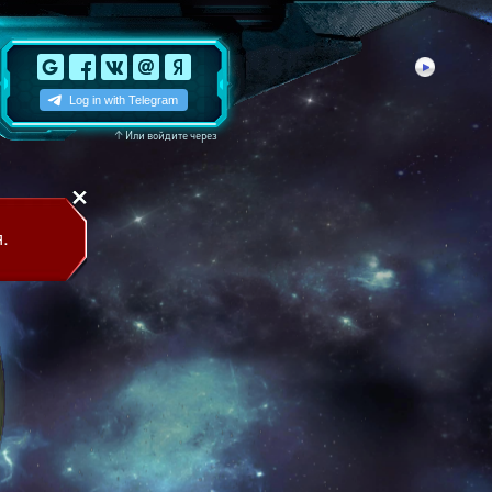
↑
Или войдите через
.