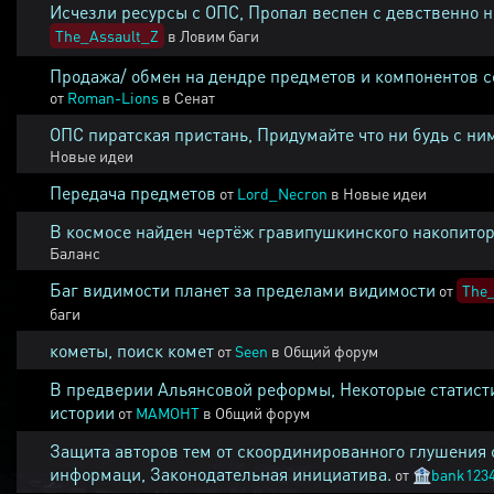
Исчезли ресурсы с ОПС, Пропал веспен с девственно 
The_Assault_Z
в
Ловим баги
Продажа/ обмен на дендре предметов и компонентов 
от
Roman-Lions
в
Сенат
ОПС пиратская пристань, Придумайте что ни будь с ни
Новые идеи
Передача предметов
от
Lord_Necron
в
Новые идеи
В космосе найден чертёж гравипушкинского накопитор
Баланс
Баг видимости планет за пределами видимости
от
The_
баги
кометы, поиск комет
от
Seen
в
Общий форум
В предверии Альянсовой реформы, Некоторые статист
истории
от
MAMOHT
в
Общий форум
Защита авторов тем от скоординированного глушения 
информаци, Законодательная инициатива.
от
🏦
bank123