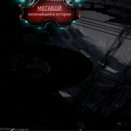
МЕГАБОЙ
величайший в истории
2893
2269
2240