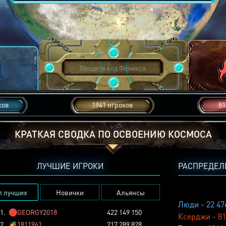
ков
1941 игроков
81
КРАТКАЯ СВОДКА ПО ОСВОЕНИЮ КОСМОСА
ЛУЧШИЕ ИГРОКИ
РАСПРЕДЕЛ
п лучших
Новички
Альянсы
Люди - 22 47
1.
🛑
GEORGY2018
422 149 150
Ксерджи - 81
2.
🏕️
1811961
217 289 828