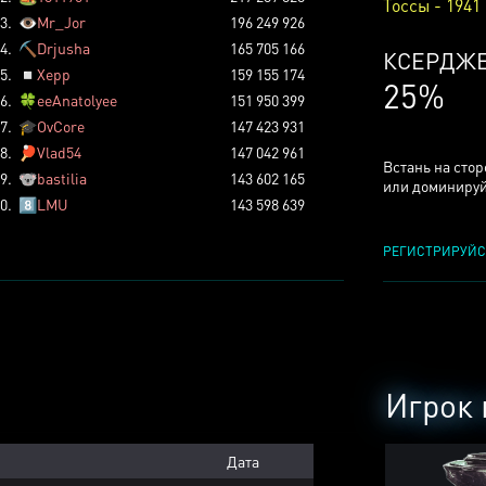
Тоссы - 1941
3.
👁️
Mr_Jor
196 249 926
4.
⛏️
Drjusha
165 705 166
КСЕРДЖ
5.
◽
Xepp
159 155 174
25%
6.
🍀
eeAnatolyee
151 950 399
7.
🎓
OvCore
147 423 931
8.
🏓
Vlad54
147 042 961
Встань на сто
9.
🐨
bastilia
143 602 165
или доминируй
0.
8️⃣
LMU
143 598 639
РЕГИСТРИРУЙС
Игрок 
Дата