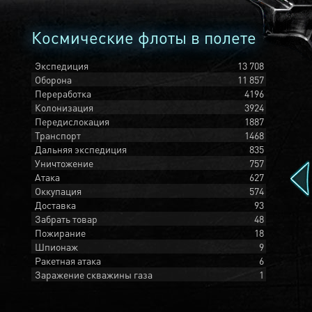
Космические флоты в полете
Экспедиция
13 708
Оборона
11 857
Переработка
4196
Колонизация
3924
Передислокация
1887
Транспорт
1468
Дальняя экспедиция
835
Уничтожение
757
Атака
627
Оккупация
574
Доставка
93
Забрать товар
48
Пожирание
18
Шпионаж
9
Ракетная атака
6
Заражение скважины газа
1