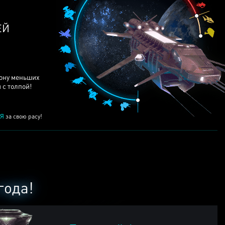
ЕЙ
рону меньших
 с толпой!
Я
за свою расу!
года!