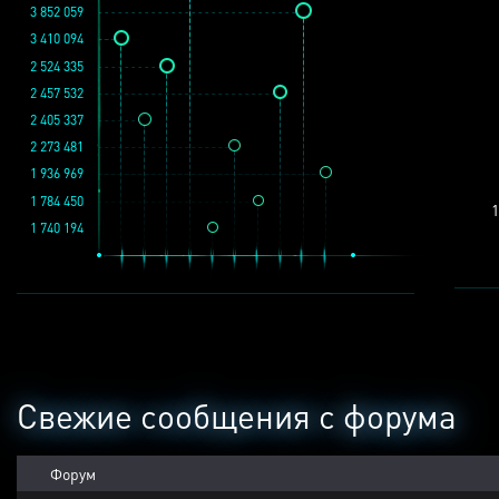
3 852 059
3 410 094
2 524 335
2 457 532
2 405 337
2 273 481
1 936 969
1 784 450
1
1 740 194
Свежие сообщения с форума
Форум