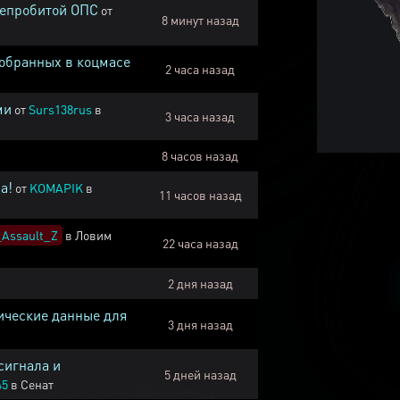
непробитой ОПС
от
8 минут назад
собранных в коцмасе
2 часа назад
ми
от
Surs138rus
в
3 часа назад
8 часов назад
а!
от
KOMAPIK
в
11 часов назад
Assault_Z
в
Ловим
22 часа назад
2 дня назад
ические данные для
3 дня назад
сигнала и
5 дней назад
45
в
Сенат