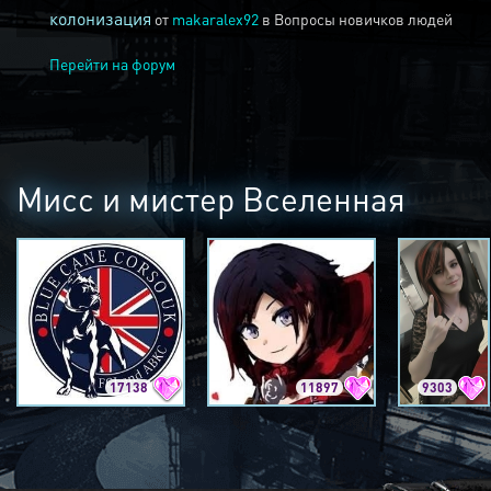
колонизация
от
makaralex92
в
Вопросы новичков людей
Перейти на форум
Мисс и мистер Вселенная
17138
11897
9303