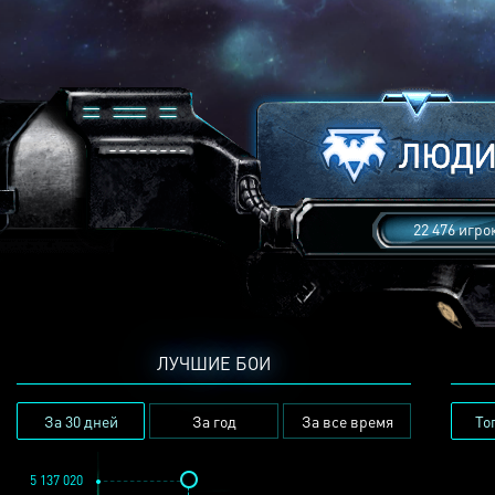
22 476 игро
ЛУЧШИЕ БОИ
За 30 дней
За год
За все время
То
5 137 020