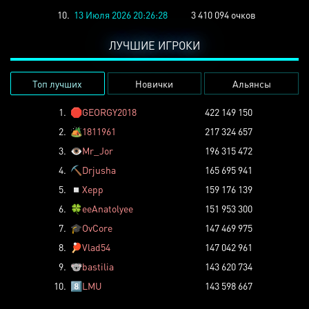
10.
13 Июля 2026 20:26:28
3 410 094 очков
ЛУЧШИЕ ИГРОКИ
Топ лучших
Новички
Альянсы
1.
🛑
GEORGY2018
422 149 150
2.
🏕️
1811961
217 324 657
3.
👁️
Mr_Jor
196 315 472
4.
⛏️
Drjusha
165 695 941
5.
◽
Xepp
159 176 139
6.
🍀
eeAnatolyee
151 953 300
7.
🎓
OvCore
147 469 975
8.
🏓
Vlad54
147 042 961
9.
🐨
bastilia
143 620 734
10.
8️⃣
LMU
143 598 667