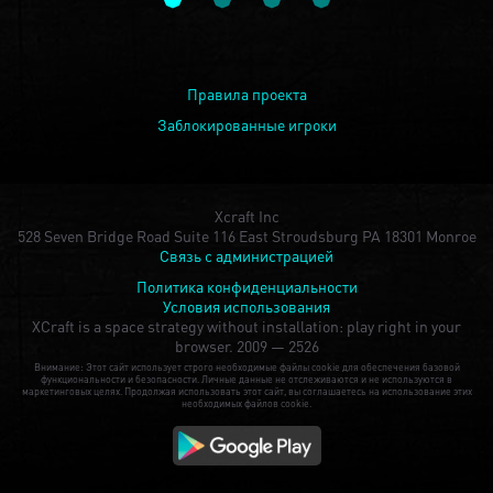
Правила проекта
Заблокированные игроки
Xcraft Inc
528 Seven Bridge Road Suite 116 East Stroudsburg PA 18301 Monroe
Связь с администрацией
Политика конфиденциальности
Условия использования
XCraft is a space strategy without installation: play right in your
browser.
2009 — 2526
Внимание: Этот сайт использует строго необходимые файлы cookie для обеспечения базовой
функциональности и безопасности. Личные данные не отслеживаются и не используются в
маркетинговых целях. Продолжая использовать этот сайт, вы соглашаетесь на использование этих
необходимых файлов cookie.