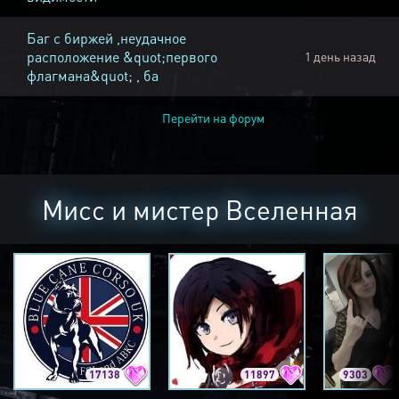
Баг с биржей ,неудачное
расположение &quot;первого
1 день назад
флагмана&quot; , ба
Перейти на форум
Мисс и мистер Вселенная
17138
11897
9303