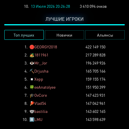
10.
13 Июля 2026 20:26:28
3 410 094 очков
ЛУЧШИЕ ИГРОКИ
Топ лучших
Новички
Альянсы
1.
🛑
GEORGY2018
422 149 150
2.
🏕️
1811961
217 289 828
3.
👁️
Mr_Jor
196 249 926
4.
⛏️
Drjusha
165 705 166
5.
◽
Xepp
159 155 174
6.
🍀
eeAnatolyee
151 950 399
7.
🎓
OvCore
147 423 931
8.
🏓
Vlad54
147 042 961
9.
🐨
bastilia
143 602 165
10.
8️⃣
LMU
143 598 639