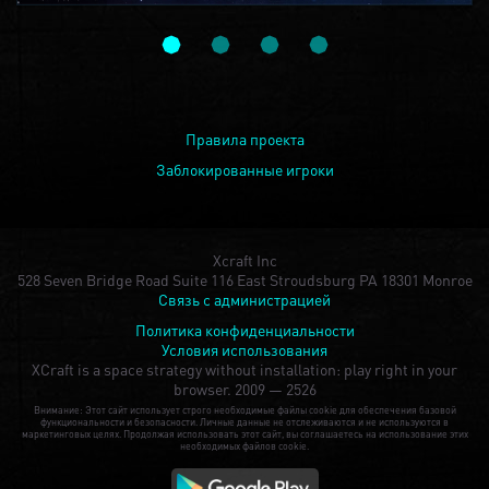
Правила проекта
Заблокированные игроки
Xcraft Inc
528 Seven Bridge Road Suite 116 East Stroudsburg PA 18301 Monroe
Связь с администрацией
Политика конфиденциальности
Условия использования
XCraft is a space strategy without installation: play right in your
browser.
2009 — 2526
Внимание: Этот сайт использует строго необходимые файлы cookie для обеспечения базовой
функциональности и безопасности. Личные данные не отслеживаются и не используются в
маркетинговых целях. Продолжая использовать этот сайт, вы соглашаетесь на использование этих
необходимых файлов cookie.