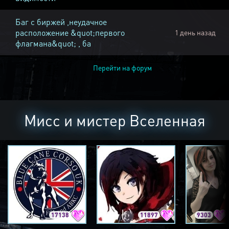
Баг с биржей ,неудачное
расположение &quot;первого
1 день назад
флагмана&quot; , ба
Перейти на форум
Мисс и мистер Вселенная
17138
11897
9303