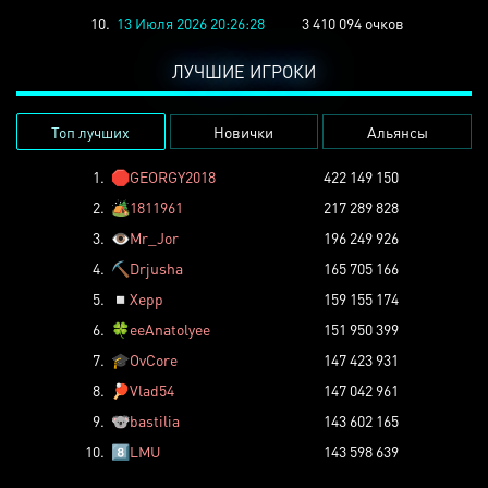
10.
13 Июля 2026 20:26:28
3 410 094 очков
ЛУЧШИЕ ИГРОКИ
Топ лучших
Новички
Альянсы
1.
🛑
GEORGY2018
422 149 150
2.
🏕️
1811961
217 289 828
3.
👁️
Mr_Jor
196 249 926
4.
⛏️
Drjusha
165 705 166
5.
◽
Xepp
159 155 174
6.
🍀
eeAnatolyee
151 950 399
7.
🎓
OvCore
147 423 931
8.
🏓
Vlad54
147 042 961
9.
🐨
bastilia
143 602 165
10.
8️⃣
LMU
143 598 639