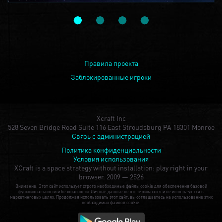
Правила проекта
Заблокированные игроки
Xcraft Inc
528 Seven Bridge Road Suite 116 East Stroudsburg PA 18301 Monroe
Связь с администрацией
Политика конфиденциальности
Условия использования
XCraft is a space strategy without installation: play right in your
browser.
2009 — 2526
Внимание: Этот сайт использует строго необходимые файлы cookie для обеспечения базовой
функциональности и безопасности. Личные данные не отслеживаются и не используются в
маркетинговых целях. Продолжая использовать этот сайт, вы соглашаетесь на использование этих
необходимых файлов cookie.