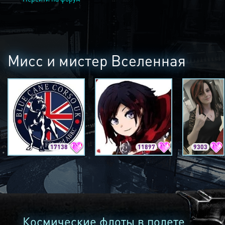
Мисс и мистер Вселенная
17138
11897
9303
Космические флоты в полете