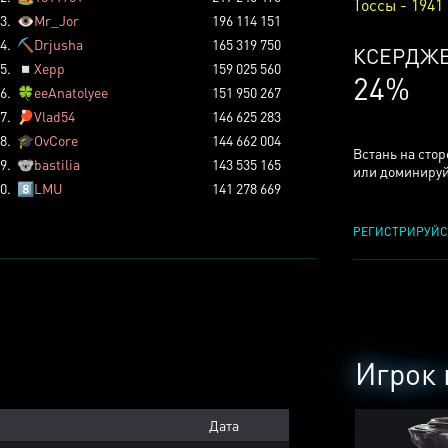
Тоссы - 1941
3.
👁️
Mr_Jor
196 114 151
4.
⛏️
Drjusha
165 319 750
ТОССОВ
5.
◽
Xepp
159 025 560
5%
6.
🍀
eeAnatolyee
151 950 267
7.
🏓
Vlad54
146 625 283
8.
🎓
OvCore
144 662 004
Встань на сто
9.
🐨
bastilia
143 535 165
или доминируй
0.
8️⃣
LMU
141 278 669
РЕГИСТРИРУЙС
Игрок 
Дата