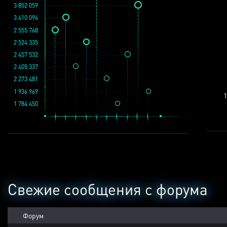
3 852 059
3 410 094
2 555 768
2 524 335
2 457 532
2 405 337
2 273 481
1 936 969
1
1 784 450
Свежие сообщения с форума
Форум