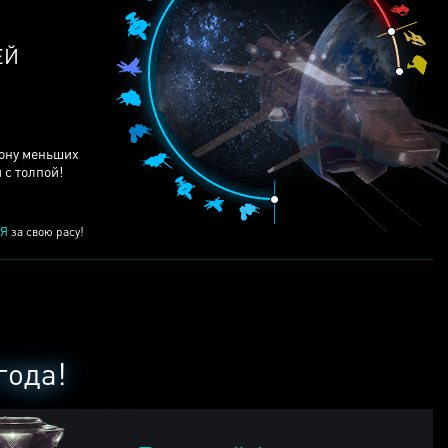
рону меньших
 с толпой!
Я
за свою расу!
года!