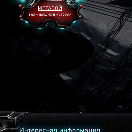
МЕГАБОЙ
величайший в истории
2893
2269
2240
Интересная информация