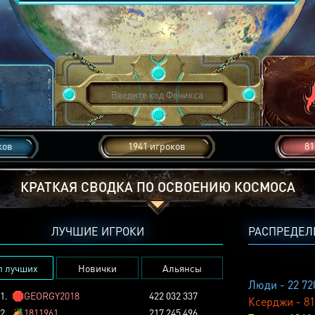
ков
1941 игроков
81
КРАТКАЯ СВОДКА ПО ОСВОЕНИЮ КОСМОСА
ЛУЧШИЕ ИГРОКИ
РАСПРЕДЕЛ
п лучших
Новички
Альянсы
Люди - 22 72
1.
🛑
GEORGY2018
422 032 337
Ксерджи - 81
2.
🏕️
1811961
217 245 496