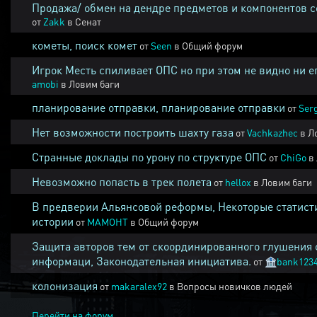
Продажа/ обмен на дендре предметов и компонентов 
от
Zakk
в
Сенат
кометы, поиск комет
от
Seen
в
Общий форум
Игрок Месть спиливает ОПС но при этом не видно ни е
amobi
в
Ловим баги
планирование отправки, планирование отправки
от
Ser
Нет возможности построить шахту газа
от
Vachkazhec
в
Л
Странные доклады по урону по структуре ОПС
от
ChiGo
в
Невозможно попасть в трек полета
от
hellox
в
Ловим баги
В предверии Альянсовой реформы, Некоторые статист
истории
от
MAMOHT
в
Общий форум
Защита авторов тем от скоординированного глушения 
информаци, Законодательная инициатива.
от
🏦
bank123
колонизация
от
makaralex92
в
Вопросы новичков людей
Перейти на форум