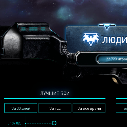
22 720 игро
ЛУЧШИЕ БОИ
За 30 дней
За год
За все время
То
5 137 020