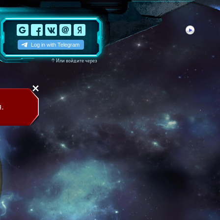
↑
Или войдите через
.