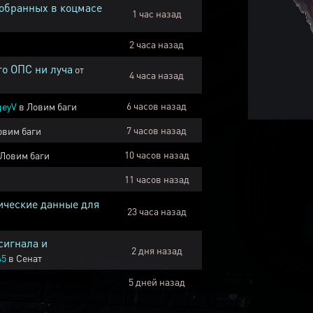
собранных в коцмасе
1 час назад
2 часа назад
го ОПС ни луча
от
4 часа назад
6 часов назад
geyV
в
Ловим баги
7 часов назад
овим баги
10 часов назад
Ловим баги
11 часов назад
ические данные для
23 часа назад
сигнала и
2 дня назад
45
в
Сенат
5 дней назад