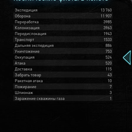
Экспедиция
13 760
Оборона
11 907
Переработка
3985
Колонизация
3963
Передислокация
1943
Транспорт
1533
Дальняя экспедиция
886
Уничтожение
753
Оккупация
524
Атака
520
Доставка
115
Забрать товар
43
Ракетная атака
10
Пожирание
7
Шпионаж
3
Заражение скважины газа
1