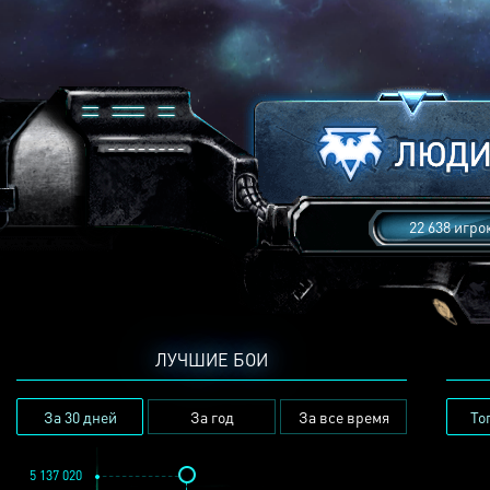
22 638 игро
ЛУЧШИЕ БОИ
За 30 дней
За год
За все время
То
5 137 020