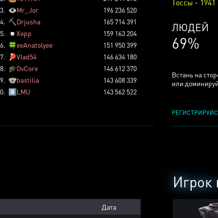
Тоссы - 1941
3.
👁️
Mr_Jor
196 236 520
4.
⛏️
Drjusha
165 714 391
КСЕРДЖ
5.
◽
Xepp
159 163 204
25%
6.
🍀
eeAnatolyee
151 950 399
7.
🏓
Vlad54
146 634 180
8.
🎓
OvCore
146 612 370
Встань на сто
9.
🐨
bastilia
143 608 339
или доминируй
0.
8️⃣
LMU
143 562 522
РЕГИСТРИРУЙС
Игрок 
Дата