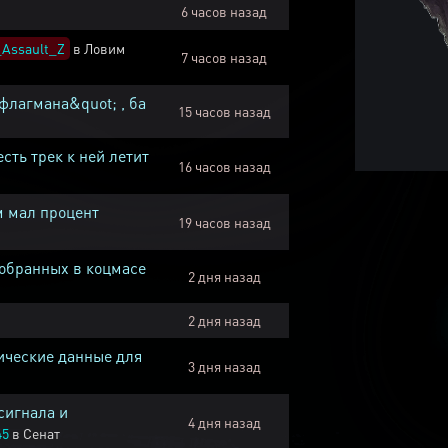
6 часов назад
Assault_Z
в
Ловим
7 часов назад
флагмана&quot; , ба
15 часов назад
есть трек к ней летит
16 часов назад
м мал процент
19 часов назад
собранных в коцмасе
2 дня назад
2 дня назад
ические данные для
3 дня назад
сигнала и
4 дня назад
45
в
Сенат