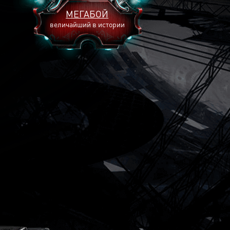
МЕГАБОЙ
величайший в истории
2893
2269
2240