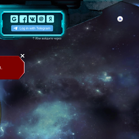
↑
Или войдите через
.