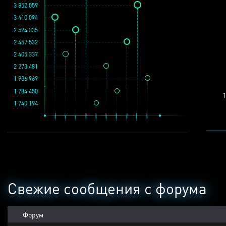
3 852 059
3 410 094
2 524 335
2 457 532
2 405 337
2 273 481
1 936 969
1 784 450
1
1 740 194
Свежие сообщения с форума
Форум