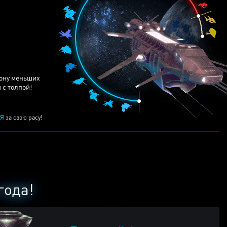
ЕЙ
рону меньших
 с толпой!
Я
за свою расу!
года!