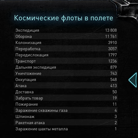
Космические флоты в полете
Экспедиция
13 808
Оборона
11 761
Колонизация
3910
Переработка
3057
Передислокация
1797
Транспорт
1236
Дальняя экспедиция
879
Уничтожение
743
Оккупация
548
Атака
413
Доставка
50
Забрать товар
19
Пожирание
11
Заражение скважины газа
4
Шпионаж
3
Ракетная атака
2
Заражение шахты металла
1