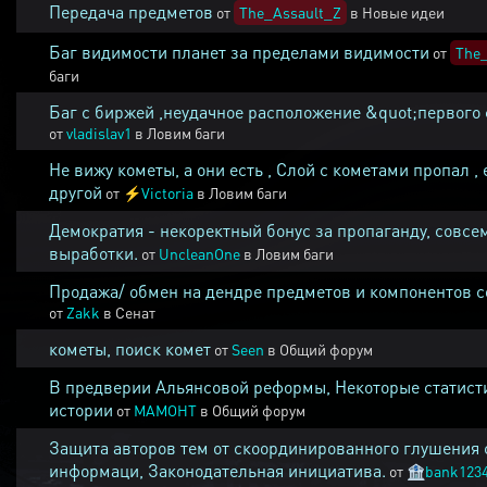
Передача предметов
от
The_Assault_Z
в
Новые идеи
Баг видимости планет за пределами видимости
от
The_
баги
Баг с биржей ,неудачное расположение &quot;первого 
от
vladislav1
в
Ловим баги
Не вижу кометы, а они есть , Слой с кометами пропал , 
другой
от
⚡
Victoria
в
Ловим баги
Демократия - некоректный бонус за пропаганду, совсе
выработки.
от
UncleanOne
в
Ловим баги
Продажа/ обмен на дендре предметов и компонентов 
от
Zakk
в
Сенат
кометы, поиск комет
от
Seen
в
Общий форум
В предверии Альянсовой реформы, Некоторые статист
истории
от
MAMOHT
в
Общий форум
Защита авторов тем от скоординированного глушения 
информаци, Законодательная инициатива.
от
🏦
bank123