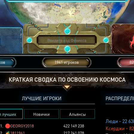
ков
1941 игроков
82
КРАТКАЯ СВОДКА ПО ОСВОЕНИЮ КОСМОСА
ЛУЧШИЕ ИГРОКИ
РАСПРЕДЕЛ
п лучших
Новички
Альянсы
Люди - 22 63
1.
🛑
GEORGY2018
422 149 238
Ксерджи - 82
2.
🏕️
1811961
217 241 078