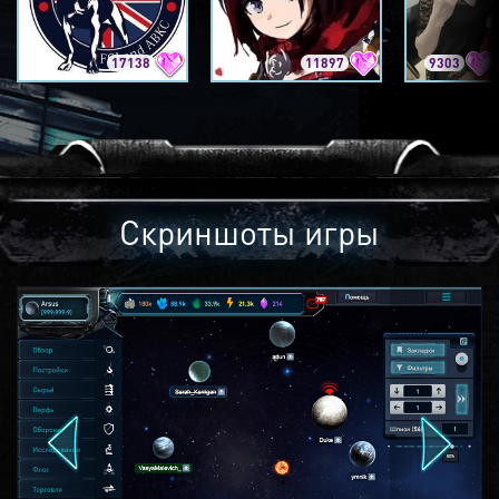
17138
11897
9303
Скриншоты игры