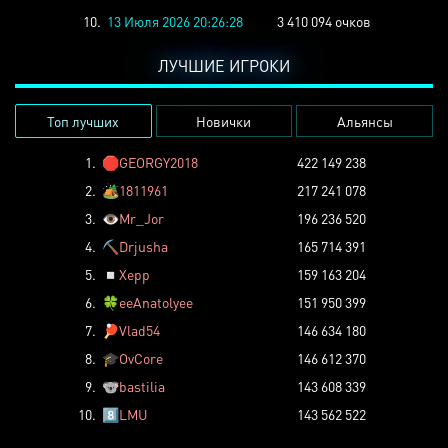
10.
13 Июля 2026 20:26:28
3 410 094 очков
ЛУЧШИЕ ИГРОКИ
Топ лучших
Новички
Альянсы
1.
🛑
GEORGY2018
422 149 238
2.
🏕️
1811961
217 241 078
3.
👁️
Mr_Jor
196 236 520
4.
⛏️
Drjusha
165 714 391
5.
◽
Xepp
159 163 204
6.
🍀
eeAnatolyee
151 950 399
7.
🏓
Vlad54
146 634 180
8.
🎓
OvCore
146 612 370
9.
🐨
bastilia
143 608 339
10.
8️⃣
LMU
143 562 522