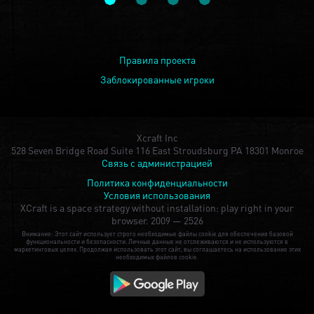
Правила проекта
Заблокированные игроки
Xcraft Inc
528 Seven Bridge Road Suite 116 East Stroudsburg PA 18301 Monroe
Связь с администрацией
Политика конфиденциальности
Условия использования
XCraft is a space strategy without installation: play right in your
browser.
2009 — 2526
Внимание: Этот сайт использует строго необходимые файлы cookie для обеспечения базовой
функциональности и безопасности. Личные данные не отслеживаются и не используются в
маркетинговых целях. Продолжая использовать этот сайт, вы соглашаетесь на использование этих
необходимых файлов cookie.