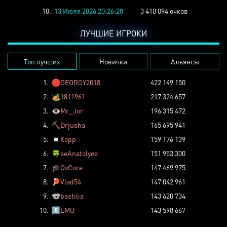
10.
13 Июля 2026 20:26:28
3 410 094 очков
ЛУЧШИЕ ИГРОКИ
Топ лучших
Новички
Альянсы
1.
🛑
GEORGY2018
422 149 150
2.
🏕️
1811961
217 324 657
3.
👁️
Mr_Jor
196 315 472
4.
⛏️
Drjusha
165 695 941
5.
◽
Xepp
159 176 139
6.
🍀
eeAnatolyee
151 953 300
7.
🎓
OvCore
147 469 975
8.
🏓
Vlad54
147 042 961
9.
🐨
bastilia
143 620 734
10.
8️⃣
LMU
143 598 667