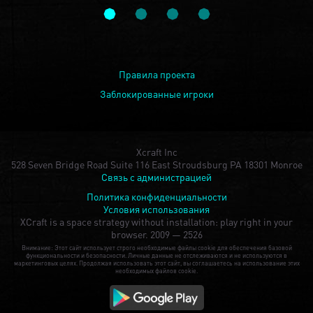
Правила проекта
Заблокированные игроки
Xcraft Inc
528 Seven Bridge Road Suite 116 East Stroudsburg PA 18301 Monroe
Связь с администрацией
Политика конфиденциальности
Условия использования
XCraft is a space strategy without installation: play right in your
browser.
2009 — 2526
Внимание: Этот сайт использует строго необходимые файлы cookie для обеспечения базовой
функциональности и безопасности. Личные данные не отслеживаются и не используются в
маркетинговых целях. Продолжая использовать этот сайт, вы соглашаетесь на использование этих
необходимых файлов cookie.