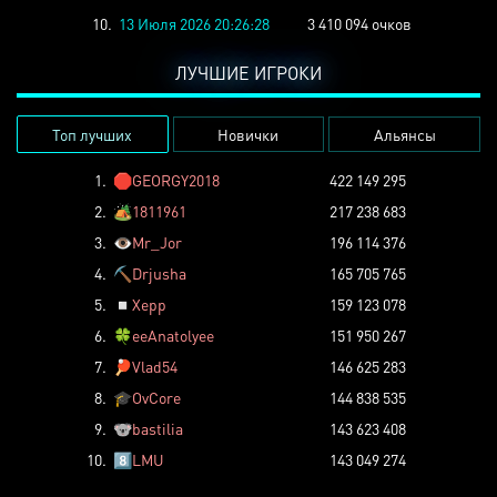
10.
13 Июля 2026 20:26:28
3 410 094 очков
ЛУЧШИЕ ИГРОКИ
Топ лучших
Новички
Альянсы
1.
🛑
GEORGY2018
422 149 295
2.
🏕️
1811961
217 238 683
3.
👁️
Mr_Jor
196 114 376
4.
⛏️
Drjusha
165 705 765
5.
◽
Xepp
159 123 078
6.
🍀
eeAnatolyee
151 950 267
7.
🏓
Vlad54
146 625 283
8.
🎓
OvCore
144 838 535
9.
🐨
bastilia
143 623 408
10.
8️⃣
LMU
143 049 274