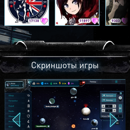
17138
11897
9303
Скриншоты игры