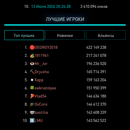
10.
13 Июля 2026 20:26:28
3 410 094 очков
ЛУЧШИЕ ИГРОКИ
Топ лучших
Новички
Альянсы
1.
🛑
GEORGY2018
422 149 238
2.
🏕️
1811961
217 241 078
3.
👁️
Mr_Jor
196 236 520
4.
⛏️
Drjusha
165 714 391
5.
◽
Xepp
159 163 204
6.
🍀
eeAnatolyee
151 950 399
7.
🏓
Vlad54
146 634 180
8.
🎓
OvCore
146 612 370
9.
🐨
bastilia
143 608 339
10.
8️⃣
LMU
143 562 522