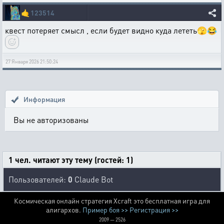
🤙
123514
квест потеряет смысл , если будет видно куда лететь🫣😂
27 Января 2026 21:50:24
Информация
Вы не авторизованы
1 чел. читают эту тему (гостей: 1)
Пользователей:
0
Claude Bot
Космическая онлайн стратегия Xcraft это бесплатная игра для
алигархов.
Пример боя >>
Регистрация >>
2009 — 2526