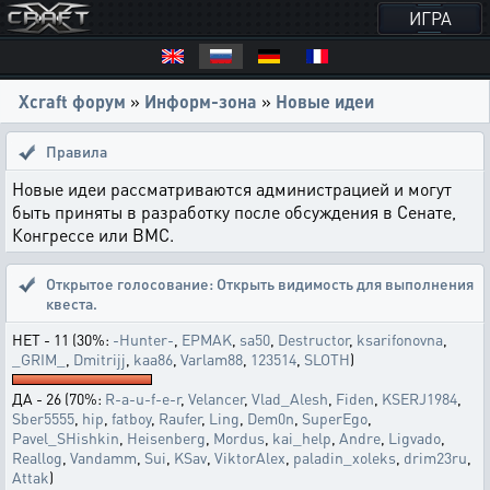
ИГРА
Xcraft форум
»
Информ-зона
»
Новые идеи
Правила
Новые идеи рассматриваются администрацией и могут
быть приняты в разработку после обсуждения в Сенате,
Конгрессе или ВМС.
Открытое голосование:
Открыть видимость для выполнения
квеста.
НЕТ - 11 (30%:
-Hunter-
,
EPMAK
,
sa50
,
Destructor
,
ksarifonovna
,
_GRIM_
,
Dmitrijj
,
kaa86
,
Varlam88
,
123514
,
SLOTH
)
ДА - 26 (70%:
R-a-u-f-e-r
,
Velancer
,
Vlad_Alesh
,
Fiden
,
KSERJ1984
,
Sber5555
,
hip
,
fatboy
,
Raufer
,
Ling
,
Dem0n
,
SuperEgo
,
Pavel_SHishkin
,
Heisenberg
,
Mordus
,
kai_help
,
Andre
,
Ligvado
,
Reallog
,
Vandamm
,
Sui
,
KSav
,
ViktorAlex
,
paladin_xoleks
,
drim23ru
,
Attak
)