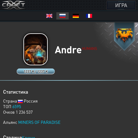
ИГРА
Andre
HUMANS
1237 K / 1237 K
Статистика
Страна
Россия
ТОП
6595
Очков 1 236 537
Альянс
MINERS OF PARADISE
Столица
Ключи