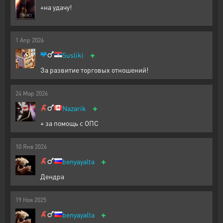
+на удачу!
1
Апр
2026
+
Susliki
За развитие торговых отношений!
24
Мар
2026
+
Nazarik
+ за помощь с ОПС
10
Янв
2026
+
benyayalta
Дендра
19
Ноя
2025
+
benyayalta