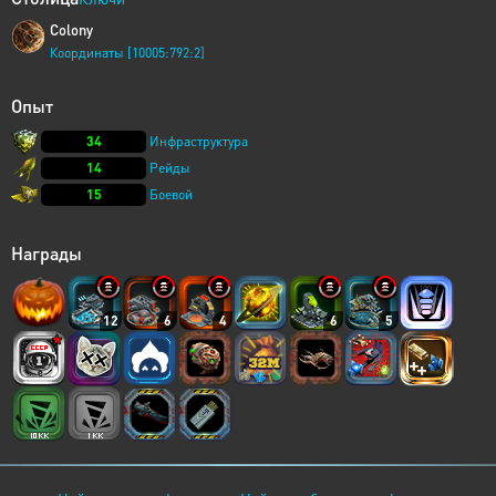
Colony
Координаты [10005:792:2]
Опыт
34
Инфраструктура
14
Рейды
15
Боевой
Награды
12
6
4
6
5