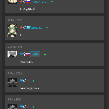
+
Insecktorat
+на удачу!
12
Окт
2024
+
Vamazal
+
4
Июл
2024
+
KRM
Спасибо!
7
Мар
2024
+
Благодарю +
1
Янв
2024
+