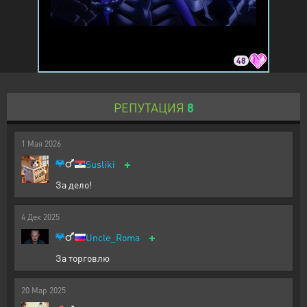
48
РЕПУТАЦИЯ
8
1
Мая
2026
+
Susliki
За дело!
4
Дек
2025
+
Uncle_Roma
За торговлю
20
Мар
2025