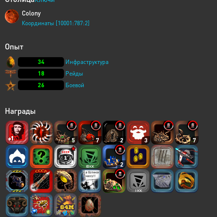
Colony
Координаты [10001:787:2]
Опыт
34
Инфраструктура
18
Рейды
26
Боевой
Награды
5
7
2
3
7
2