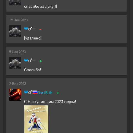
спасибо за луну!!)
19
Ноя
2023
-
[удалено]
5
Ноя
2023
+
Спасибо!
2
Янв
2023
+
DartSith
С Наступившим 2023 годом!