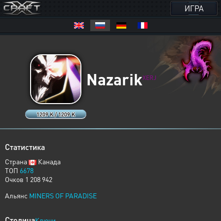
ИГРА
Nazarik
XERJ
1209 K / 1209 K
Статистика
Страна
Канада
ТОП
6678
Очков 1 208 942
Альянс
MINERS OF PARADISE
Столица
Ключи