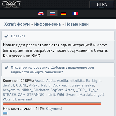
ИГРА
Xcraft форум
»
Информ-зона
»
Новые идеи
Правила
Новые идеи рассматриваются администрацией и могут
быть приняты в разработку после обсуждения в Сенате,
Конгрессе или ВМС.
Открытое голосование:
Добавить выделение зон
видимости на карте галактики?
Конечно! - 24 (89%:
Asella
,
Asela
,
Asellla
,
niknikita
,
Ra_Light
,
den131
,
CLONE
,
ARekc
,
Rabid_Cockroach
,
crazy_sneaker
,
benyayalta
,
Nikita_CHebotov
,
SrgSorc
,
Artas
,
_TOR_
,
T_o_r
,
STRAZH
,
ZAM
,
STRANNIC
,
nefrit
,
Wild_Swarm_Marduk
,
angel7
,
Woland1
,
invariant
)
Ни в коем случае!! - 1 (4%:
Claymore
)