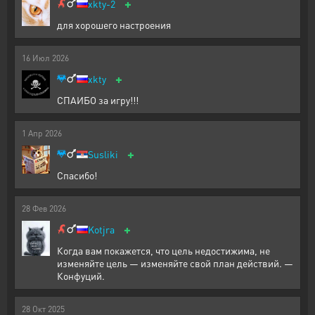
+
xkty-2
для хорошего настроения
16
Июл
2026
+
xkty
СПАИБО за игру!!!
1
Апр
2026
+
Susliki
Спасибо!
28
Фев
2026
+
Kotjra
Когда вам покажется, что цель недостижима, не
изменяйте цель — изменяйте свой план действий. —
Конфуций.
28
Окт
2025