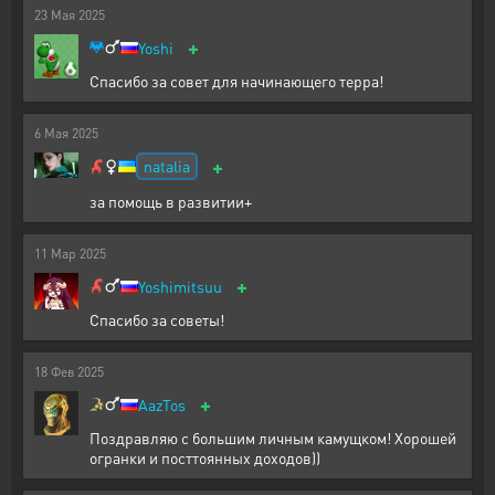
23
Мая
2025
+
Yoshi
Спасибо за совет для начинающего терра!
6
Мая
2025
+
natalia
за помощь в развитии+
11
Мар
2025
+
Yoshimitsuu
Спасибо за советы!
18
Фев
2025
+
AazTos
Поздравляю с большим личным камущком! Хорошей
огранки и посттоянных доходов))