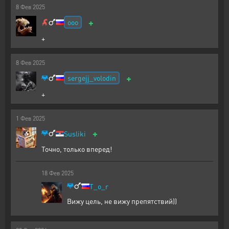
8
Фев
2025
+
ooo
+
8
Фев
2025
+
sergejj_volodin
+
1
Фев
2025
+
Susliki
Точно, только вперед!
18
Фев
2025
T_o_r
Вижу цель, не вижу препятствий))