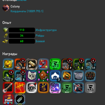
Colony
Координаты [10009:793:1]
Опыт
113
Инфраструктура
34
Рейды
60
Боевой
Награды
10
9
5
11
7
5
3