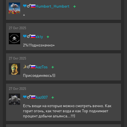
+
Humbert_Humbert
+
27
Окт
2025
+
xkty
2%!!!однозначно+
27
Окт
2025
+
AazTos
Присоединяюсь!))
27
Окт
2025
+
Aaz007
Есть вещи на которые можно смотреть вечно. Как
горит огонь, как течет вода и как Тор поднимает
процент добычи альянса...!!!)