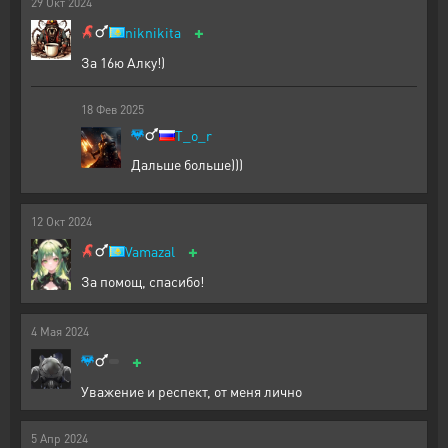
29
Окт
2024
+
niknikita
За 16ю Алку!)
18
Фев
2025
T_o_r
Дальше больше)))
12
Окт
2024
+
Vamazal
За помощ, спасибо!
4
Мая
2024
+
Уважение и респект, от меня лично
5
Апр
2024