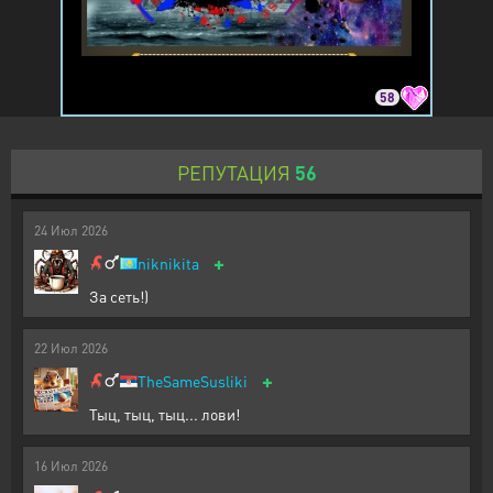
58
РЕПУТАЦИЯ
56
24
Июл
2026
+
niknikita
За сеть!)
22
Июл
2026
+
TheSameSusliki
Тыц, тыц, тыц... лови!
16
Июл
2026