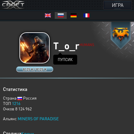
ИГРА
T_o_r
HUMANS
ПУПСИК
8125 K / 8125 K
Статистика
Страна
Россия
ТОП
1216
Очков 8 124 962
Альянс
MINERS OF PARADISE
Столица
Ключи