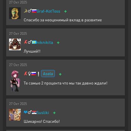
27
Окт
2025
+
Graf-KotToss
Спасибо за неоценимый вклад в развитие
27
Окт
2025
+
niknikita
Лучший!!
27
Окт
2025
+
Asela
❕
Те самые 2 процента что мы так давно ждали!
27
Окт
2025
+
Susliki
Шикарно! Спасибо!