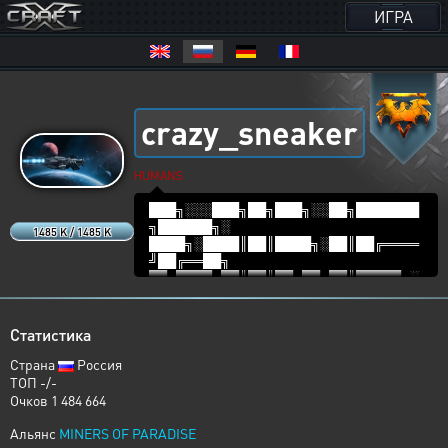
ИГРА
crazy_sneaker
HUMANS
███╗░░░███╗██╗███╗░░██╗███████
╗██████╗░
1485 K / 1485 K
████╗░████║██║████╗░██║██╔════
╝██╔══██╗
██╔████╔██║██║██╔██╗██║█████╗░
░██████╔╝
██║╚██╔╝██║██║██║╚████║██╔══╝░
░██╔══██╗
Статистика
██║░╚═╝░██║██║██║░╚███║███████
╗██║░░██║
Страна
Россия
╚═╝░░░░░╚═╝╚═╝╚═╝░░╚══╝╚══════
ТОП -/-
╝╚═╝░░╚═╝
Очков 1 484 664
Шпионаж воспринимаю как акт агрессии.
Альянс
MINERS OF PARADISE