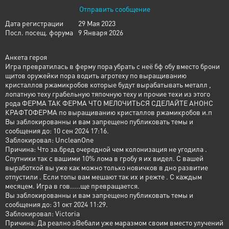
Отправить сообщение
Дата регистрации
29 Мая 2023
Посл. посещ. форума
9 Января 2026
Анкета героя
Игра превратилась в ферму пора убрать с неё бф обу вместо брони
щитов оружейки пора водить агротеху по выращиванию
кристаллов ржамикробов которые будут вырабатывать металл ,
лопатную теху грабельную тяпочную теху и прочие техи из этого
рода ФЕРМА ТАК ФЕРМА ЧТО МЕЛОЧИТЬСЯ СДЕЛАЙТЕ АНОНС
КРАФТОФЕРМА по выращиванию кристаллов ржамикробов и.п
Вы заблокированны и вам запрещено публиковать темы и
сообщения до: 10 сен 2024 17:16.
Заблокировал: UncleanOne
Причина: Что за.бред очередной чем колонизация не угодила .
Спутники так с вашими 10% лома в гробу я их видел. С вашей
выработкой вы уже как можно только новичков в дно развитие
отпустили . Если топы вам мешают так их и режте . С каждым
месяцем. Игра в гов.....ще превращается.
Вы заблокированны и вам запрещено публиковать темы и
сообщения до: 31 окт 2024 11:29.
Заблокировал: Victoria
Причина: Да реално з@ебали уже маразмом своим вместо улучений