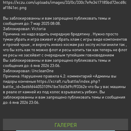
https://xczu.com/uploads/images/33/0c/330c7e9e3417185bd72ecd8c
af1841ec.png
Вы заблокированны и вам запрещено публиковать темы и
сообщения до: 7 мар 2025 08:08.
Заблокировал: Victoria
Причина: не надо водить очередную бредятину . Нужно просто
туман убрать и игра оживет и убрать хлам с игры виде компонентов
и прочей чуши , и вернуть инвиз космам раз экспу испаганили так ,
что бы хоть как то можно флот и ресы копить так как теперь не флот
не ресы не засейвит с очередным тупейшим говноведением
Вы заблокированны и вам запрещено публиковать темы и
сообщения до: 6 янв 2026 23:06.
Заблокировал: UncleanOne
Причина: Нарушение правила 4.2: комментарий «Админы вы
пидоры конченые https://xcraft.ru/battle/index.php?
battle_id=3ed6fd4405310941be7dd3d9cf93362e что бы у вас машины
в реале от камней из под колес взрывались уебки». Вы
заблокированны и вам запрещено публиковать темы и сообщения
до: 6 янв 2026 23:06.
ГАЛЕРЕЯ