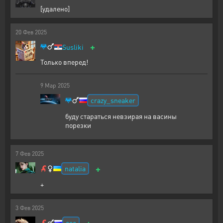
[удалено]
20
Фев
2025
+
Susliki
Только вперед!
9
Мар
2025
crazy_sneaker
буду стараться невзирая на васины
порезки
7
Фев
2025
+
natalia
+
3
Фев
2025
+
ooo